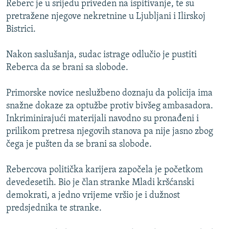
Reberc je u srijedu priveden na ispitivanje, te su
ISPRIČAJ MI
pretražene njegove nekretnine u Ljubljani i Ilirskoj
DNEVNO@RSE
Bistrici.
SPECIJALI RSE
Nakon saslušanja, sudac istrage odlučio je pustiti
VIŠE OD NASLOVA
Reberca da se brani sa slobode.
PRATITE NAS
GENOCID U SREBRENICI
Primorske novice neslužbeno doznaju da policija ima
POPLAVE I KLIZIŠTA U BIH 2024.
snažne dokaze za optužbe protiv bivšeg ambasadora.
Inkriminirajući materijali navodno su pronađeni i
TV LIBERTY
Sve RFE/RL stranice
prilikom pretresa njegovih stanova pa nije jasno zbog
POST SCRIPTUM
čega je pušten da se brani sa slobode.
MOJA EVROPA
Rebercova politička karijera započela je početkom
TRI DECENIJE OD RATA U BIH
devedesetih. Bio je član stranke Mladi kršćanski
SVE KARTE DEJTONA
demokrati, a jedno vrijeme vršio je i dužnost
predsjednika te stranke.
NASTANAK I RASPAD JUGOSLAVIJE