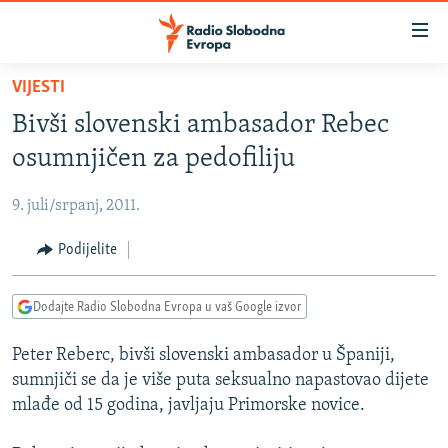
Dostupni
linkovi
Pređite
VIJESTI
na
VIJESTI
Bivši slovenski ambasador Rebec
glavni
BOSNA I HERCEGOVINA
sadržaj
osumnjičen za pedofiliju
SRBIJA
Pređite
na
9. juli/srpanj, 2011.
KOSOVO
glavnu
CRNA GORA
Podijelite
navigaciju
Pređite
VIZUELNO
na
Dodajte Radio Slobodna Evropa u vaš Google izvor
PODCASTI
VIDEO
pretragu
Peter Reberc, bivši slovenski ambasador u Španiji,
RAT U UKRAJINI
FOTOGALERIJE
sumnjiči se da je više puta seksualno napastovao dijete
KINA NA BALKANU
INFOGRAFIKE
mlađe od 15 godina, javljaju Primorske novice.
RSE PRIČE IZ SVIJETA