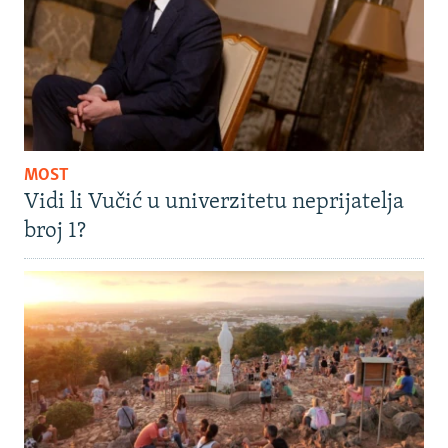
MOST
Vidi li Vučić u univerzitetu neprijatelja
broj 1?