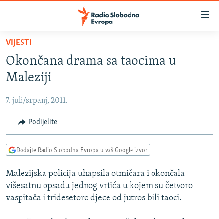
Dostupni
linkovi
Pređite
VIJESTI
na
VIJESTI
Okončana drama sa taocima u
glavni
BOSNA I HERCEGOVINA
sadržaj
Maleziji
SRBIJA
Pređite
na
7. juli/srpanj, 2011.
KOSOVO
glavnu
CRNA GORA
Podijelite
navigaciju
Pređite
VIZUELNO
na
Dodajte Radio Slobodna Evropa u vaš Google izvor
PODCASTI
VIDEO
pretragu
Malezijska policija uhapsila otmičara i okončala
RAT U UKRAJINI
FOTOGALERIJE
višesatnu opsadu jednog vrtića u kojem su četvoro
KINA NA BALKANU
INFOGRAFIKE
vaspitača i tridesetoro djece od jutros bili taoci.
RSE PRIČE IZ SVIJETA