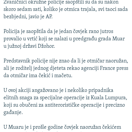
Zvaničnici okružne policije saopštili su da su nakon
ISPRIČAJ MI
skoro sedam sati, koliko je otmica trajala, svi taoci sada
DNEVNO@RSE
bezbjedni, javio je AP.
SPECIJALI RSE
Policija je saopštila da je jedan čovjek rano jutros
VIŠE OD NASLOVA
provalio u vrtić koji se nalazi u predgrađu grada Muar
PRATITE NAS
u južnoj državi Džohor.
GENOCID U SREBRENICI
POPLAVE I KLIZIŠTA U BIH 2024.
Predstavnik policije nije znao da li je otmičar naoružan,
ali je roditelj jednog djeteta rekao agenciji France press
TV LIBERTY
Sve RFE/RL stranice
da otmičar ima čekić i mačetu.
POST SCRIPTUM
U ovoj akciji angažovano je i nekoliko pripadnika
MOJA EVROPA
elitnih snaga za specijalne operacije iz Kuala Lumpura,
TRI DECENIJE OD RATA U BIH
koji su obučeni za antiterorističke operacije i precizno
SVE KARTE DEJTONA
gađanje.
NASTANAK I RASPAD JUGOSLAVIJE
U Muaru je i prošle godine čovjek naoružan čekićem