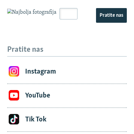
Pratite nas
Pratite nas
Instagram
YouTube
Tik Tok