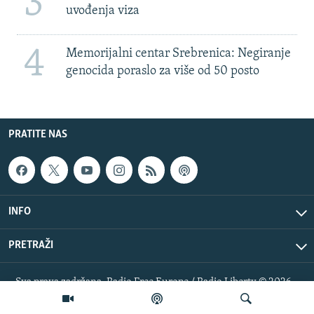
3
uvođenja viza
4
Memorijalni centar Srebrenica: Negiranje
genocida poraslo za više od 50 posto
PRATITE NAS
INFO
PRETRAŽI
Sva prava zadržana. Radio Free Europe / Radio Liberty © 2026
RFE/RL, Inc.