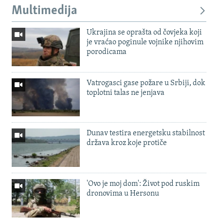
Multimedija
Ukrajina se oprašta od čovjeka koji
je vraćao poginule vojnike njihovim
porodicama
Vatrogasci gase požare u Srbiji, dok
toplotni talas ne jenjava
Dunav testira energetsku stabilnost
država kroz koje protiče
'Ovo je moj dom': Život pod ruskim
dronovima u Hersonu