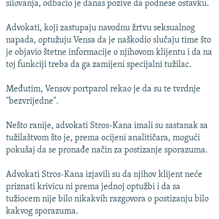
silovanja, odbacio je danas pozive da podnese ostavku.
ISPRIČAJ MI
DNEVNO@RSE
Advokati, koji zastupaju navodnu žrtvu seksualnog
napada, optužuju Vensa da je naškodio slučaju time što
SPECIJALI RSE
je objavio štetne informacije o njihovom klijentu i da na
VIŠE OD NASLOVA
toj funkciji treba da ga zamijeni specijalni tužilac.
PRATITE NAS
GENOCID U SREBRENICI
Međutim, Vensov portparol rekao je da su te tvrdnje
POPLAVE I KLIZIŠTA U BIH 2024.
"bezvrijedne".
TV LIBERTY
Sve RFE/RL stranice
Nešto ranije, advokati Stros-Kana imali su sastanak sa
POST SCRIPTUM
tužilaštvom što je, prema ocijeni analitičara, mogući
pokušaj da se pronađe način za postizanje sporazuma.
MOJA EVROPA
TRI DECENIJE OD RATA U BIH
Advokati Stros-Kana izjavili su da njihov klijent neće
SVE KARTE DEJTONA
priznati krivicu ni prema jednoj optužbi i da sa
tužiocem nije bilo nikakvih razgovora o postizanju bilo
NASTANAK I RASPAD JUGOSLAVIJE
kakvog sporazuma.