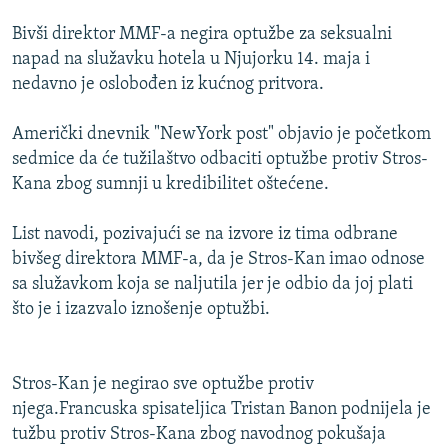
Bivši direktor MMF-a negira optužbe za seksualni
napad na služavku hotela u Njujorku 14. maja i
nedavno je oslobođen iz kućnog pritvora.
Američki dnevnik "NewYork post" objavio je početkom
sedmice da će tužilaštvo odbaciti optužbe protiv Stros-
Kana zbog sumnji u kredibilitet oštećene.
List navodi, pozivajući se na izvore iz tima odbrane
bivšeg direktora MMF-a, da je Stros-Kan imao odnose
sa služavkom koja se naljutila jer je odbio da joj plati
što je i izazvalo iznošenje optužbi.
Stros-Kan je negirao sve optužbe protiv
njega.Francuska spisateljica Tristan Banon podnijela je
tužbu protiv Stros-Kana zbog navodnog pokušaja