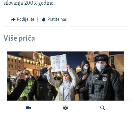
silovanja 2003. godine.
Podijelite
Pratite nas
Više priča
'Građanska smrt': Kremlj državljanstvo