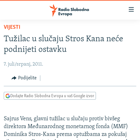
Dostupni
linkovi
Pređite
VIJESTI
na
VIJESTI
Tužilac u slučaju Stros Kana neće
glavni
BOSNA I HERCEGOVINA
sadržaj
podnijeti ostavku
SRBIJA
Pređite
na
7. juli/srpanj, 2011.
KOSOVO
glavnu
CRNA GORA
Podijelite
navigaciju
Pređite
VIZUELNO
na
Dodajte Radio Slobodna Evropa u vaš Google izvor
PODCASTI
VIDEO
pretragu
RAT U UKRAJINI
FOTOGALERIJE
Sajrus Vens, glavni tužilac u slučaju protiv bivšeg
KINA NA BALKANU
INFOGRAFIKE
direktora Međunarodnog monetarnog fonda (MMF)
Dominika Stros-Kana prema optužbama za pokušaj
RSE PRIČE IZ SVIJETA