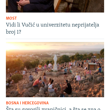
MOST
Vidi li Vučić u univerzitetu neprijatelja
broj 1?
BOSNA I HERCEGOVINA
Šta su govorili zvaničnici, a šta se zna o