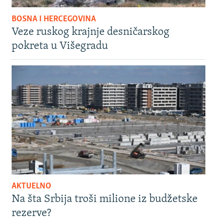
BOSNA I HERCEGOVINA
Veze ruskog krajnje desničarskog
pokreta u Višegradu
AKTUELNO
Na šta Srbija troši milione iz budžetske
rezerve?