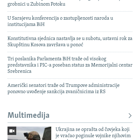
grobnici u Zubinom Potoku
U Sarajevu konferencija o zastupljenosti naroda u
institucijama BiH
Konstitutivna sjednica nastavlja se u subotu, ustavni rok za
Skupštinu Kosova završava u ponoć
Tri poslanika Parlamenta BiH traže od visokog
predstavnika i PIC-a poseban status za Memorijalni centar
Srebrenica
Američki senatori traže od Trumpove administracije
ponovno uvođenje sankcija zvaničnicima iz RS
Multimedija
Ukrajina se oprašta od čovjeka koji
je vraćao poginule vojnike njihovim