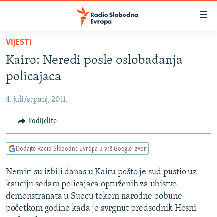
Dostupni
linkovi
Pređite
VIJESTI
na
VIJESTI
Kairo: Neredi posle oslobađanja
glavni
BOSNA I HERCEGOVINA
sadržaj
policajaca
SRBIJA
Pređite
na
4. juli/srpanj, 2011.
KOSOVO
glavnu
CRNA GORA
Podijelite
navigaciju
Pređite
VIZUELNO
na
Dodajte Radio Slobodna Evropa u vaš Google izvor
PODCASTI
VIDEO
pretragu
Nemiri su izbili danas u Kairu pošto je sud pustio uz
RAT U UKRAJINI
FOTOGALERIJE
kauciju sedam policajaca optuženih za ubistvo
KINA NA BALKANU
INFOGRAFIKE
demonstranata u Suecu tokom narodne pobune
početkom godine kada je svrgnut predsednik Hosni
RSE PRIČE IZ SVIJETA