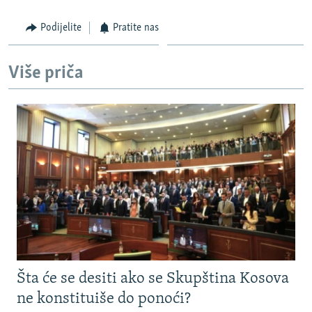
Podijelite
Pratite nas
Više priča
Šta će se desiti ako se Skupština Kosova
ne konstituiše do ponoći?