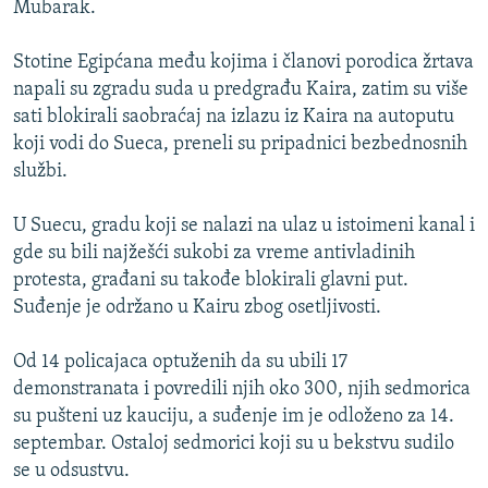
Mubarak.
ISPRIČAJ MI
DNEVNO@RSE
Stotine Egipćana među kojima i članovi porodica žrtava
napali su zgradu suda u predgrađu Kaira, zatim su više
SPECIJALI RSE
sati blokirali saobraćaj na izlazu iz Kaira na autoputu
VIŠE OD NASLOVA
koji vodi do Sueca, preneli su pripadnici bezbednosnih
PRATITE NAS
službi.
GENOCID U SREBRENICI
POPLAVE I KLIZIŠTA U BIH 2024.
U Suecu, gradu koji se nalazi na ulaz u istoimeni kanal i
gde su bili najžešći sukobi za vreme antivladinih
TV LIBERTY
Sve RFE/RL stranice
protesta, građani su takođe blokirali glavni put.
POST SCRIPTUM
Suđenje je održano u Kairu zbog osetljivosti.
MOJA EVROPA
Od 14 policajaca optuženih da su ubili 17
TRI DECENIJE OD RATA U BIH
demonstranata i povredili njih oko 300, njih sedmorica
SVE KARTE DEJTONA
su pušteni uz kauciju, a suđenje im je odloženo za 14.
septembar. Ostaloj sedmorici koji su u bekstvu sudilo
NASTANAK I RASPAD JUGOSLAVIJE
se u odsustvu.