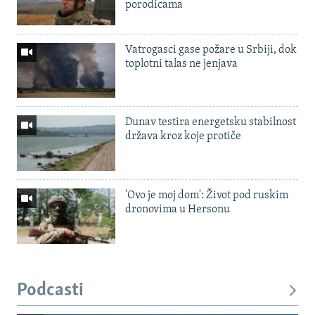
porodicama
Vatrogasci gase požare u Srbiji, dok
toplotni talas ne jenjava
Dunav testira energetsku stabilnost
država kroz koje protiče
'Ovo je moj dom': Život pod ruskim
dronovima u Hersonu
Podcasti