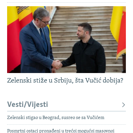
Zelenski stiže u Srbiju, šta Vučić dobija?
Vesti/Vijesti
Zelenski stigao u Beograd, susreo se sa Vučićem
Posmrtni ostaci pronađeni u trećoj mogućoj masovnoj