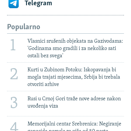
Telegram
Popularno
1
Vlasnici srušenih objekata na Gazivodama:
'Godinama smo gradili i za nekoliko sati
ostali bez svega'
2
Kurti u Zubinom Potoku: Iskopavanja bi
mogla trajati mjesecima, Srbija bi trebala
otvoriti arhive
3
Rusi u Crnoj Gori traže nove adrese nakon
uvođenja viza
4
Memorijalni centar Srebrenica: Negiranje