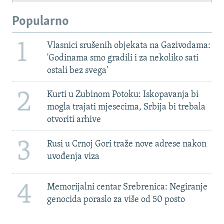
Popularno
1
Vlasnici srušenih objekata na Gazivodama:
'Godinama smo gradili i za nekoliko sati
ostali bez svega'
2
Kurti u Zubinom Potoku: Iskopavanja bi
mogla trajati mjesecima, Srbija bi trebala
otvoriti arhive
3
Rusi u Crnoj Gori traže nove adrese nakon
uvođenja viza
4
Memorijalni centar Srebrenica: Negiranje
genocida poraslo za više od 50 posto