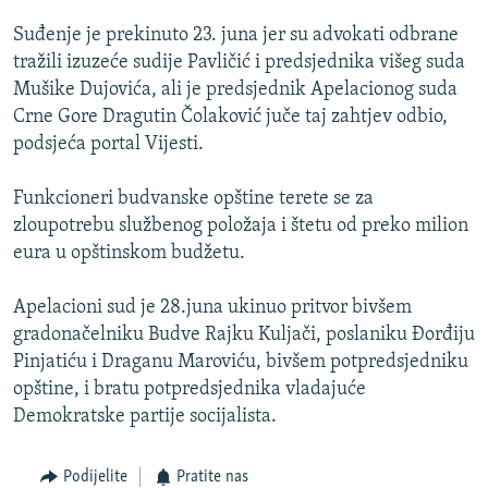
ISPRIČAJ MI
Suđenje je prekinuto 23. juna jer su advokati odbrane
DNEVNO@RSE
tražili izuzeće sudije Pavličić i predsjednika višeg suda
Mušike Dujovića, ali je predsjednik Apelacionog suda
SPECIJALI RSE
Crne Gore Dragutin Čolaković juče taj zahtjev odbio,
VIŠE OD NASLOVA
podsjeća portal Vijesti.
PRATITE NAS
GENOCID U SREBRENICI
Funkcioneri budvanske opštine terete se za
POPLAVE I KLIZIŠTA U BIH 2024.
zloupotrebu službenog položaja i štetu od preko milion
eura u opštinskom budžetu.
TV LIBERTY
Sve RFE/RL stranice
POST SCRIPTUM
Apelacioni sud je 28.juna ukinuo pritvor bivšem
gradonačelniku Budve Rajku Kuljači, poslaniku Đorđiju
MOJA EVROPA
Pinjatiću i Draganu Maroviću, bivšem potpredsjedniku
TRI DECENIJE OD RATA U BIH
opštine, i bratu potpredsjednika vladajuće
SVE KARTE DEJTONA
Demokratske partije socijalista.
NASTANAK I RASPAD JUGOSLAVIJE
Podijelite
Pratite nas