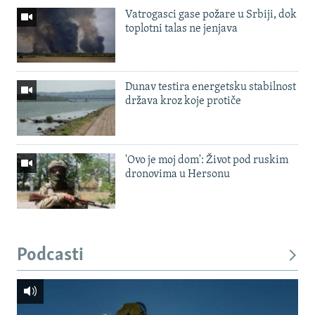
Vatrogasci gase požare u Srbiji, dok
toplotni talas ne jenjava
Dunav testira energetsku stabilnost
država kroz koje protiče
'Ovo je moj dom': Život pod ruskim
dronovima u Hersonu
Podcasti