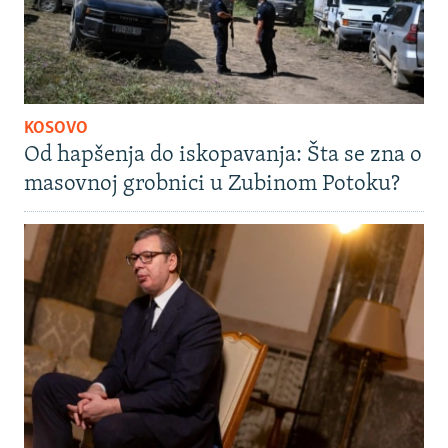
KOSOVO
Od hapšenja do iskopavanja: Šta se zna o
masovnoj grobnici u Zubinom Potoku?