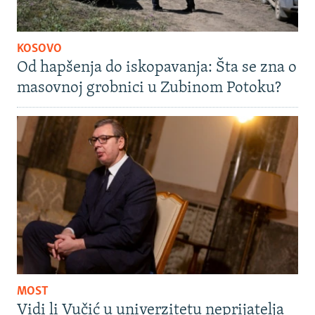
KOSOVO
Od hapšenja do iskopavanja: Šta se zna o
masovnoj grobnici u Zubinom Potoku?
MOST
Vidi li Vučić u univerzitetu neprijatelja