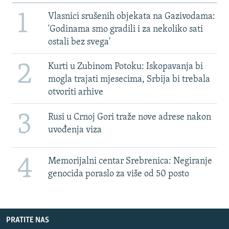
1
Vlasnici srušenih objekata na Gazivodama:
'Godinama smo gradili i za nekoliko sati
ostali bez svega'
2
Kurti u Zubinom Potoku: Iskopavanja bi
mogla trajati mjesecima, Srbija bi trebala
otvoriti arhive
3
Rusi u Crnoj Gori traže nove adrese nakon
uvođenja viza
4
Memorijalni centar Srebrenica: Negiranje
genocida poraslo za više od 50 posto
PRATITE NAS