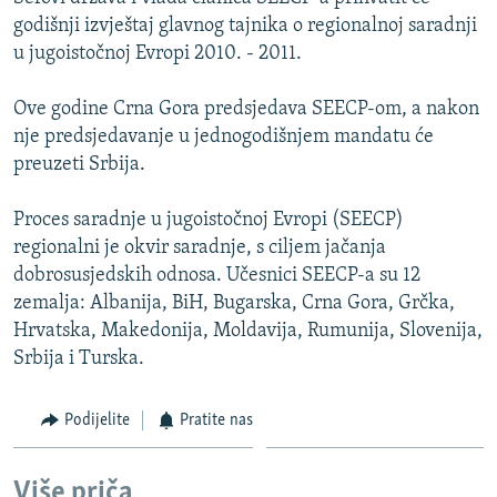
ISPRIČAJ MI
godišnji izvještaj glavnog tajnika o regionalnoj saradnji
u jugoistočnoj Evropi 2010. - 2011.
DNEVNO@RSE
SPECIJALI RSE
Ove godine Crna Gora predsjedava SEECP-om, a nakon
nje predsjedavanje u jednogodišnjem mandatu će
VIŠE OD NASLOVA
PRATITE NAS
preuzeti Srbija.
GENOCID U SREBRENICI
Proces saradnje u jugoistočnoj Evropi (SEECP)
POPLAVE I KLIZIŠTA U BIH 2024.
regionalni je okvir saradnje, s ciljem jačanja
TV LIBERTY
Sve RFE/RL stranice
dobrosusjedskih odnosa. Učesnici SEECP-a su 12
POST SCRIPTUM
zemalja: Albanija, BiH, Bugarska, Crna Gora, Grčka,
Hrvatska, Makedonija, Moldavija, Rumunija, Slovenija,
MOJA EVROPA
Srbija i Turska.
TRI DECENIJE OD RATA U BIH
Podijelite
Pratite nas
SVE KARTE DEJTONA
NASTANAK I RASPAD JUGOSLAVIJE
Više priča