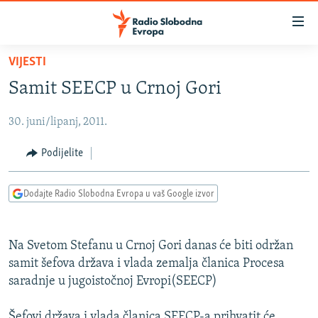
Dostupni
linkovi
Pređite
VIJESTI
na
VIJESTI
Samit SEECP u Crnoj Gori
glavni
BOSNA I HERCEGOVINA
sadržaj
30. juni/lipanj, 2011.
SRBIJA
Pređite
na
KOSOVO
Podijelite
glavnu
CRNA GORA
navigaciju
Dodajte Radio Slobodna Evropa u vaš Google izvor
Pređite
VIZUELNO
na
PODCASTI
VIDEO
pretragu
Na Svetom Stefanu u Crnoj Gori danas će biti održan
RAT U UKRAJINI
FOTOGALERIJE
samit šefova država i vlada zemalja članica Procesa
KINA NA BALKANU
saradnje u jugoistočnoj Evropi(SEECP)
INFOGRAFIKE
RSE PRIČE IZ SVIJETA
Šefovi država i vlada članica SEECP-a prihvatit će