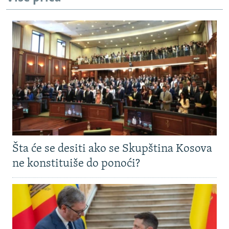
Šta će se desiti ako se Skupština Kosova
ne konstituiše do ponoći?