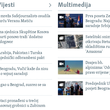
ijesti
Multimedija
mreža SafeJournalists osudila
Prva poseta Z
smrću Veranu Matiću
Beogradu: Naja
saradnje Srbij
vna sjednica Skupštine Kosova
urti ponovo traži 'dodatno
Satelitski sni
 dogovor
otkrivaju štetu
skladištima r
'Amazona'
rabija, Pakistan i Turska
zajednički odbrambeni pakt
Doajen bh.
alpinizma: 'Od
Beogradu, Vučić kaže da nisu
pravo vrijeme 
 o vojnoj saradnji
Predsjednik U
igao u Beograd, susreo se sa
posjeti Beogr
taci pronađeni u trećoj
sovnoj grobnici u Zubinom