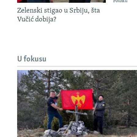
Potoku
Zelenski stigao u Srbiju, šta
Vučić dobija?
U fokusu