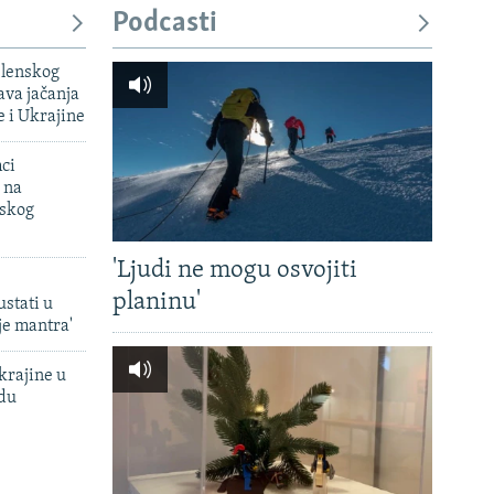
Podcasti
elenskog
va jačanja
e i Ukrajine
mci
 na
uskog
'Ljudi ne mogu osvojiti
planinu'
ustati u
je mantra'
krajine u
adu