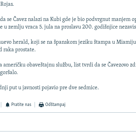
Rojas.
 da se Čavez nalazi na Kubi gde je bio podvrgnut manjem 
e u zemlju vraca 5. jula na proslavu 200. godišnjice nezavis
 nuevo herald, koji se na španskom jeziku štampa u Miamiju,
d raka prostate.
na američku obaveštajnu službu, list tvrdi da se Čavezovo z
goršalo.
dnji put u javnosti pojavio pre dve sedmice.
Pratite nas
Odštampaj