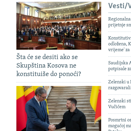
Vesti/V
Regionalna 
prijetnje 
Konstituti
odložena, K
vrijeme' za
Šta će se desiti ako se
Saudijska A
Skupština Kosova ne
potpisale 
konstituiše do ponoći?
Zelenski u 
razgovarali
Zelenski st
Vučićem
Posmrtni os
mogućoj ma