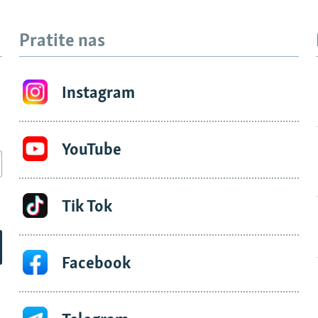
Pratite nas
Instagram
YouTube
Tik Tok
Facebook