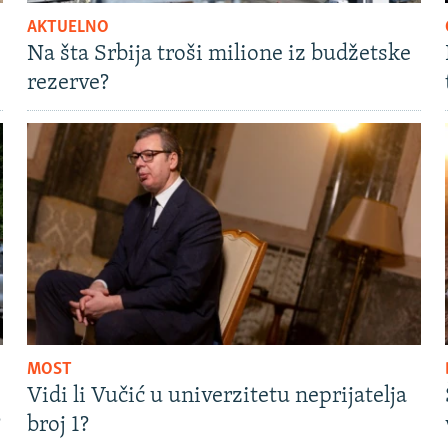
AKTUELNO
Na šta Srbija troši milione iz budžetske
rezerve?
MOST
Vidi li Vučić u univerzitetu neprijatelja
?
broj 1?