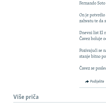
ISPRIČAJ MI
Fernando Soto 
DNEVNO@RSE
On je potvrdio
SPECIJALI RSE
zahvatu te da s
VIŠE OD NASLOVA
Dnevni list El
GENOCID U SREBRENICI
Čavez boluje o
POPLAVE I KLIZIŠTA U BIH 2024.
Pozivajući se 
TV LIBERTY
stanje bitno po
POST SCRIPTUM
Čavez se posle
MOJA EVROPA
TRI DECENIJE OD RATA U BIH
Podijelite
SVE KARTE DEJTONA
NASTANAK I RASPAD JUGOSLAVIJE
Više priča