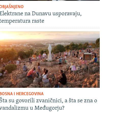
OBJAŠNJENO
Elektrane na Dunavu usporavaju,
temperatura raste
BOSNA I HERCEGOVINA
Šta su govorili zvaničnici, a šta se zna o
vandalizmu u Međugorju?