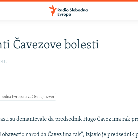
i Čavezove bolesti
011.
obodna Evropa u vaš Google izvor
asti su demantovale da predsednik Hugo Čavez ima rak pro
 i obavestio narod da Čavez ima rak”, izjavio je predsednik