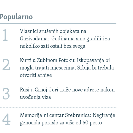
Popularno
1
Vlasnici srušenih objekata na
Gazivodama: 'Godinama smo gradili i za
nekoliko sati ostali bez svega'
2
Kurti u Zubinom Potoku: Iskopavanja bi
mogla trajati mjesecima, Srbija bi trebala
otvoriti arhive
3
Rusi u Crnoj Gori traže nove adrese nakon
uvođenja viza
4
Memorijalni centar Srebrenica: Negiranje
genocida poraslo za više od 50 posto