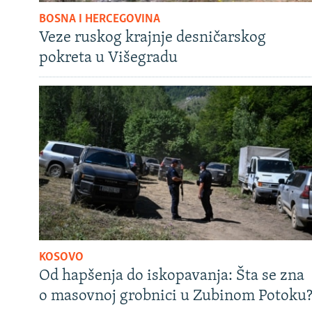
BOSNA I HERCEGOVINA
Veze ruskog krajnje desničarskog
pokreta u Višegradu
KOSOVO
Od hapšenja do iskopavanja: Šta se zna
o masovnoj grobnici u Zubinom Potoku