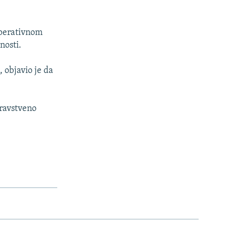
operativnom
nosti.
 objavio je da
dravstveno