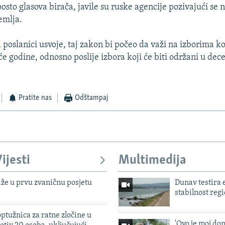
osto glasova birača, javile su ruske agencije pozivajući se 
emlja.
 poslanici usvoje, taj zakon bi počeo da važi na izborima koj
će godine, odnosno poslije izbora koji će biti održani u de
Pratite nas
Odštampaj
ijesti
Multimedija
iže u prvu zvaničnu posjetu
Dunav testira
stabilnost reg
ptužnica za ratne zločine u
'Ovo je moj dom