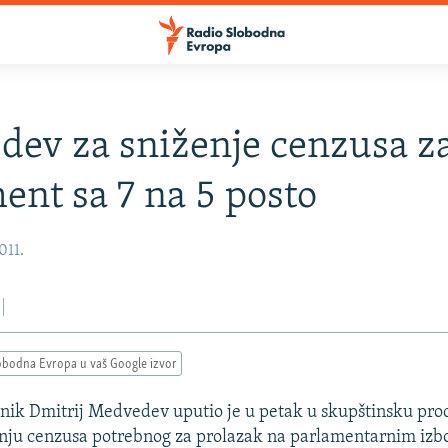
ev za sniženje cenzusa z
ent sa 7 na 5 posto
011.
obodna Evropa u vaš Google izvor
nik Dmitrij Medvedev uputio je u petak u skupštinsku pro
enju cenzusa potrebnog za prolazak na parlamentarnim izb