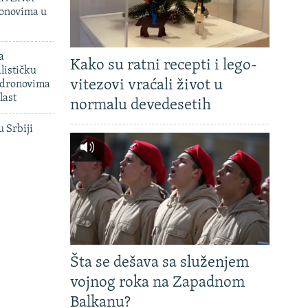
onovima u
a
Kako su ratni recepti i lego-
lističku
vitezovi vraćali život u
 dronovima
last
normalu devedesetih
u Srbiji
Šta se dešava sa služenjem
vojnog roka na Zapadnom
Balkanu?