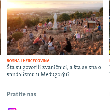
BOSNA I HERCEGOVINA
Šta su govorili zvaničnici, a šta se zna o
vandalizmu u Međugorju?
Pratite nas