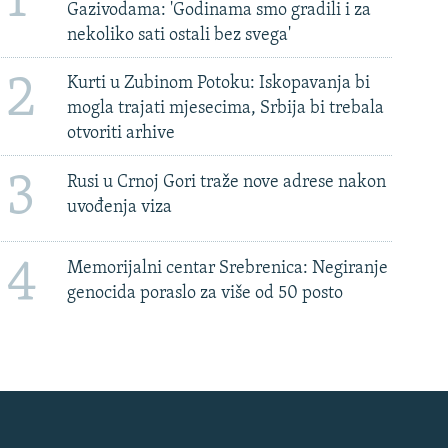
1
Gazivodama: 'Godinama smo gradili i za
nekoliko sati ostali bez svega'
2
Kurti u Zubinom Potoku: Iskopavanja bi
mogla trajati mjesecima, Srbija bi trebala
otvoriti arhive
3
Rusi u Crnoj Gori traže nove adrese nakon
uvođenja viza
4
Memorijalni centar Srebrenica: Negiranje
genocida poraslo za više od 50 posto