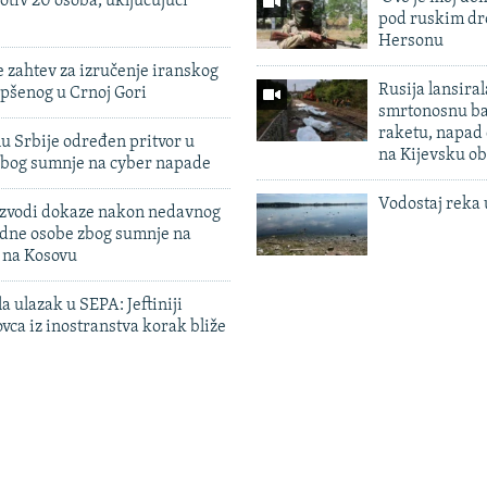
otiv 20 osoba, uključujući
pod ruskim dr
Hersonu
 zahtev za izručenje iranskog
Rusija lansiral
pšenog u Crnoj Gori
smrtonosnu ba
raketu, napad
u Srbije određen pritvor u
na Kijevsku ob
zbog sumnje na cyber napade
Vodostaj reka 
 izvodi dokaze nakon nedavnog
edne osobe zbog sumnje na
n na Kosovu
a ulazak u SEPA: Jeftiniji
ovca iz inostranstva korak bliže