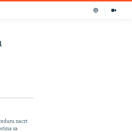
a
ceduru nacrt
orima sa