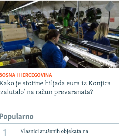
BOSNA I HERCEGOVINA
Kako je stotine hiljada eura iz Konjica
'zalutalo' na račun prevaranata?
Popularno
Vlasnici srušenih objekata na