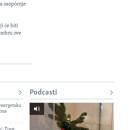
na saopćenje
i će biti
cembru ove
Podcasti
 energetsku
iona
': Život