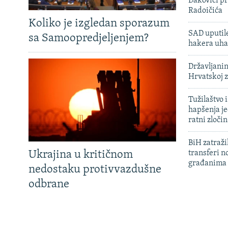
Đakovici pr
Radoičića
Koliko je izgledan sporazum
SAD uputile
sa Samoopredjeljenjem?
hakera uha
Državljanin
Hrvatskoj 
Tužilaštvo
hapšenja j
ratni zloči
BiH zatražil
Ukrajina u kritičnom
transferi n
građanima
nedostaku protivvazdušne
odbrane