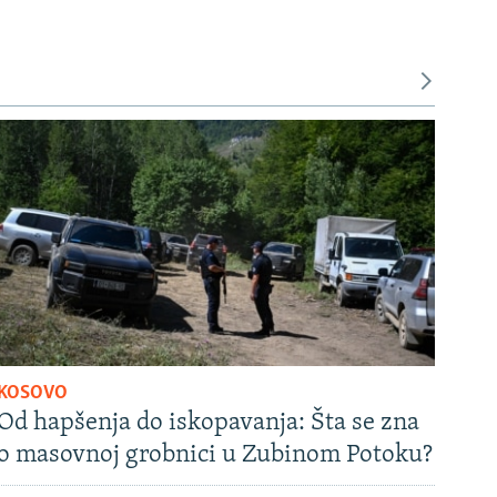
KOSOVO
Od hapšenja do iskopavanja: Šta se zna
o masovnoj grobnici u Zubinom Potoku?