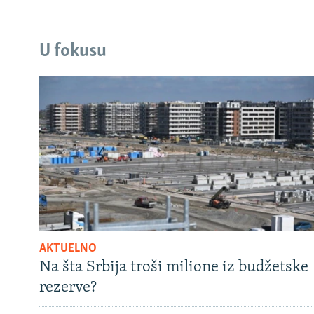
U fokusu
AKTUELNO
Na šta Srbija troši milione iz budžetske
rezerve?