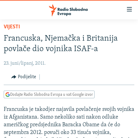
Dostupni
linkovi
Pređite
VIJESTI
na
VIJESTI
Francuska, Njemačka i Britanija
glavni
BOSNA I HERCEGOVINA
sadržaj
povlače dio vojnika ISAF-a
SRBIJA
Pređite
na
23. juni/lipanj, 2011.
KOSOVO
glavnu
CRNA GORA
Podijelite
navigaciju
Pređite
VIZUELNO
na
Dodajte Radio Slobodna Evropa u vaš Google izvor
PODCASTI
VIDEO
pretragu
Francuska je takodjer najavila povlačenje svojih vojnika
RAT U UKRAJINI
FOTOGALERIJE
iz Afganistana. Samo nekoliko sati nakon odluke
KINA NA BALKANU
INFOGRAFIKE
američkog predsjednika Baracka Obame da će do
septembra 2012. povuči oko 33 tisuća vojnika,
RSE PRIČE IZ SVIJETA