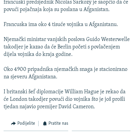
francuski predsjednik Nicolas Sarkozy je saopćio da će
ISPRIČAJ MI
povući pojačnaja koja su poslana u Afganistan.
DNEVNO@RSE
Francuska ima oko 4 tisuće vojnika u Afganistanu.
SPECIJALI RSE
VIŠE OD NASLOVA
Njemački ministar vanjskih poslova Guido Westerwelle
PRATITE NAS
takodjer je kazao da će Berlin početi s povlačenjem
GENOCID U SREBRENICI
dijela vojnika do kraja godine.
POPLAVE I KLIZIŠTA U BIH 2024.
Oko 4900 pripadnika njemačkih snaga je stacionirano
TV LIBERTY
Sve RFE/RL stranice
na sjeveru Afganistana.
POST SCRIPTUM
I britanski šef diplomacije William Hague je rekao da
MOJA EVROPA
će London takodjer povući dio vojnika što je još prošli
TRI DECENIJE OD RATA U BIH
tjedan najavio premijer David Cameron.
SVE KARTE DEJTONA
Podijelite
Pratite nas
NASTANAK I RASPAD JUGOSLAVIJE