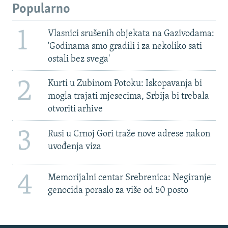
Popularno
1
Vlasnici srušenih objekata na Gazivodama:
'Godinama smo gradili i za nekoliko sati
ostali bez svega'
2
Kurti u Zubinom Potoku: Iskopavanja bi
mogla trajati mjesecima, Srbija bi trebala
otvoriti arhive
3
Rusi u Crnoj Gori traže nove adrese nakon
uvođenja viza
4
Memorijalni centar Srebrenica: Negiranje
genocida poraslo za više od 50 posto