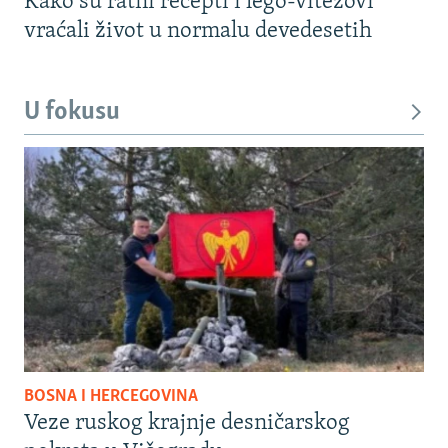
Kako su ratni recepti i lego-vitezovi
vraćali život u normalu devedesetih
U fokusu
BOSNA I HERCEGOVINA
Veze ruskog krajnje desničarskog