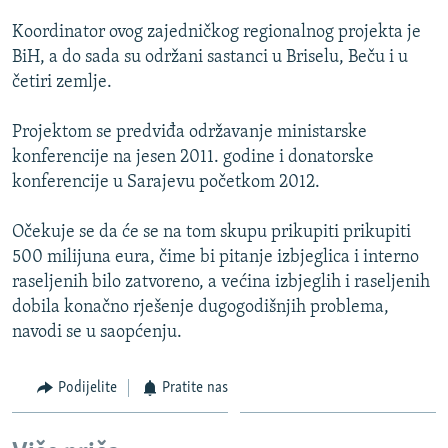
ISPRIČAJ MI
Koordinator ovog zajedničkog regionalnog projekta je
DNEVNO@RSE
BiH, a do sada su održani sastanci u Briselu, Beču i u
četiri zemlje.
SPECIJALI RSE
VIŠE OD NASLOVA
Projektom se predviđa održavanje ministarske
PRATITE NAS
konferencije na jesen 2011. godine i donatorske
GENOCID U SREBRENICI
konferencije u Sarajevu početkom 2012.
POPLAVE I KLIZIŠTA U BIH 2024.
Očekuje se da će se na tom skupu prikupiti prikupiti
TV LIBERTY
Sve RFE/RL stranice
500 milijuna eura, čime bi pitanje izbjeglica i interno
POST SCRIPTUM
raseljenih bilo zatvoreno, a većina izbjeglih i raseljenih
dobila konačno rješenje dugogodišnjih problema,
MOJA EVROPA
navodi se u saopćenju.
TRI DECENIJE OD RATA U BIH
SVE KARTE DEJTONA
Podijelite
Pratite nas
NASTANAK I RASPAD JUGOSLAVIJE