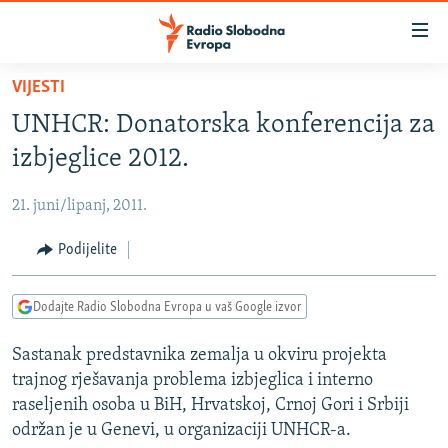
Dostupni
linkovi
Pređite
VIJESTI
na
VIJESTI
UNHCR: Donatorska konferencija za
glavni
BOSNA I HERCEGOVINA
sadržaj
izbjeglice 2012.
SRBIJA
Pređite
na
21. juni/lipanj, 2011.
KOSOVO
glavnu
CRNA GORA
Podijelite
navigaciju
Pređite
VIZUELNO
na
Dodajte Radio Slobodna Evropa u vaš Google izvor
PODCASTI
VIDEO
pretragu
Sastanak predstavnika zemalja u okviru projekta
RAT U UKRAJINI
FOTOGALERIJE
trajnog rješavanja problema izbjeglica i interno
KINA NA BALKANU
INFOGRAFIKE
raseljenih osoba u BiH, Hrvatskoj, Crnoj Gori i Srbiji
održan je u Genevi, u organizaciji UNHCR-a.
RSE PRIČE IZ SVIJETA