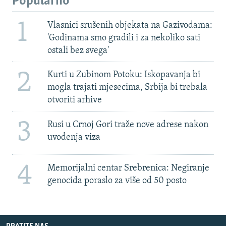
Popularno
1
Vlasnici srušenih objekata na Gazivodama:
'Godinama smo gradili i za nekoliko sati
ostali bez svega'
2
Kurti u Zubinom Potoku: Iskopavanja bi
mogla trajati mjesecima, Srbija bi trebala
otvoriti arhive
3
Rusi u Crnoj Gori traže nove adrese nakon
uvođenja viza
4
Memorijalni centar Srebrenica: Negiranje
genocida poraslo za više od 50 posto