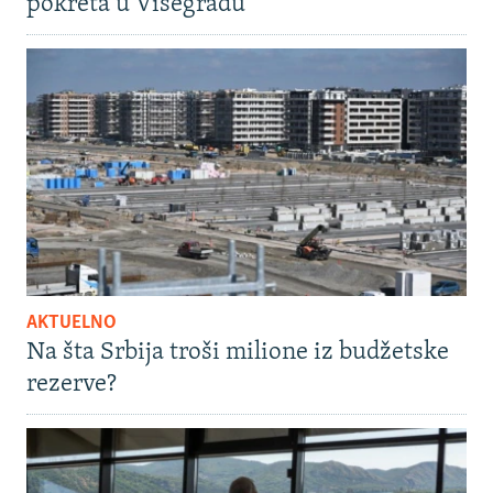
pokreta u Višegradu
AKTUELNO
Na šta Srbija troši milione iz budžetske
rezerve?