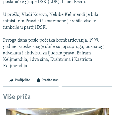
poslaničke grupe DSK (LDK), Ismet Bećiri.
ISPRIČAJ MI
DNEVNO@RSE
U prošloj Vladi Kosova, Nekibe Keljmendi je bila
ministarka Pravde i istovremeno je vršila visoke
SPECIJALI RSE
funkcije u partiji DSK.
VIŠE OD NASLOVA
PRATITE NAS
Prvoga dana posle početka bombardovanja, 1999.
GENOCID U SREBRENICI
godine, srpske snage ubile su joj supruga, poznatog
POPLAVE I KLIZIŠTA U BIH 2024.
advokata i aktivistu za ljudska prava, Bajram
Keljmendija, i dva sina, Kushtrima i Kastriota
TV LIBERTY
Sve RFE/RL stranice
Keljmendija.
POST SCRIPTUM
MOJA EVROPA
Podijelite
Pratite nas
TRI DECENIJE OD RATA U BIH
Više priča
SVE KARTE DEJTONA
NASTANAK I RASPAD JUGOSLAVIJE