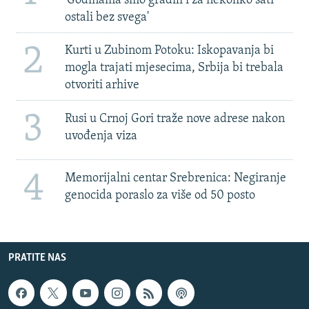
'Godinama smo gradili i za nekoliko sati
ostali bez svega'
2
Kurti u Zubinom Potoku: Iskopavanja bi
mogla trajati mjesecima, Srbija bi trebala
otvoriti arhive
3
Rusi u Crnoj Gori traže nove adrese nakon
uvođenja viza
4
Memorijalni centar Srebrenica: Negiranje
genocida poraslo za više od 50 posto
PRATITE NAS