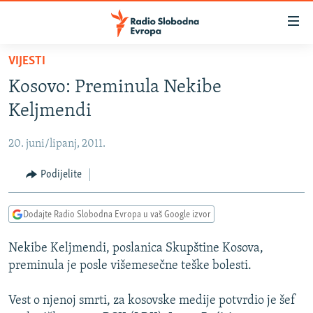
Dostupni
linkovi
Pređite
VIJESTI
na
VIJESTI
Kosovo: Preminula Nekibe
glavni
BOSNA I HERCEGOVINA
sadržaj
Keljmendi
SRBIJA
Pređite
na
20. juni/lipanj, 2011.
KOSOVO
glavnu
CRNA GORA
Podijelite
navigaciju
Pređite
VIZUELNO
na
Dodajte Radio Slobodna Evropa u vaš Google izvor
PODCASTI
VIDEO
pretragu
Nekibe Keljmendi, poslanica Skupštine Kosova,
RAT U UKRAJINI
FOTOGALERIJE
preminula je posle višemesečne teške bolesti.
KINA NA BALKANU
INFOGRAFIKE
Vest o njenoj smrti, za kosovske medije potvrdio je šef
RSE PRIČE IZ SVIJETA