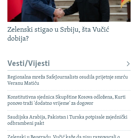
Zelenski stigao u Srbiju, šta Vučić
dobija?
Vesti/Vijesti
Regionalna mreža SafeJournalists osudila prijetnje smrću
Veranu Matiću
Konstitutivna sjednica Skupštine Kosova odložena, Kurti
ponovo traži 'dodatno vrijeme' za dogovor
Saudijska Arabija, Pakistan i Turska potpisale zajednički
odbrambeni pakt
Zelenski u Beogradu, Vučić kaže da nisu razgovarali o