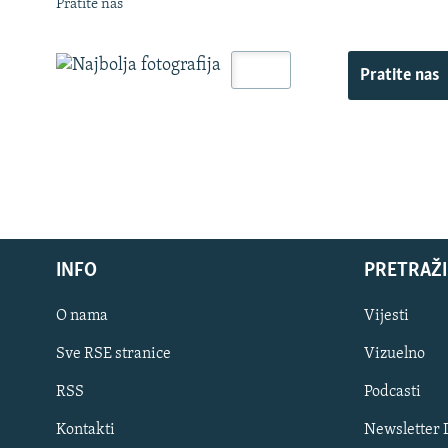
Pratite nas
Pratite nas
INFO
PRETRAŽI
O nama
Vijesti
Sve RSE stranice
Vizuelno
PRATITE NAS
RSS
Podcasti
Kontakti
Newsletter