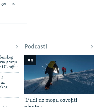
agencije.
Podcasti
elenskog
va jačanja
e i Ukrajine
mci
 na
uskog
'Ljudi ne mogu osvojiti