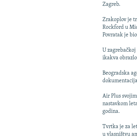
ISPRIČAJ MI
Zagreb.
DNEVNO@RSE
Zrakoplov je t
SPECIJALI RSE
Rockford u Mich
VIŠE OD NASLOVA
Povratak je bi
GENOCID U SREBRENICI
U zagrebačkoj z
POPLAVE I KLIZIŠTA U BIH 2024.
ikakva obrazlož
TV LIBERTY
Beogradska age
POST SCRIPTUM
dokumentacija
MOJA EVROPA
Air Plus svoji
TRI DECENIJE OD RATA U BIH
nastavkom leta
SVE KARTE DEJTONA
godina.
NASTANAK I RASPAD JUGOSLAVIJE
Tvrtka je za l
u vlasništvu a