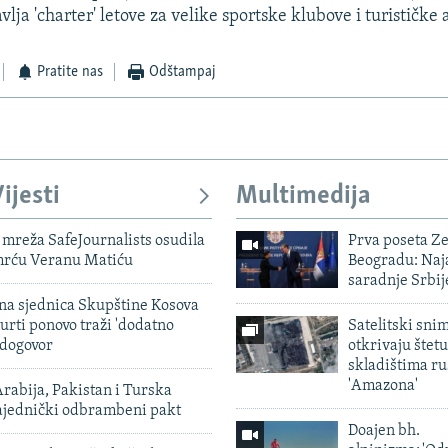
lja 'charter' letove za velike sportske klubove i turističke 
Pratite nas
Odštampaj
ijesti
Multimedija
mreža SafeJournalists osudila
Prva poseta Z
smrću Veranu Matiću
Beogradu: Naja
saradnje Srbij
vna sjednica Skupštine Kosova
urti ponovo traži 'dodatno
Satelitski sni
 dogovor
otkrivaju štetu
skladištima r
'Amazona'
rabija, Pakistan i Turska
zajednički odbrambeni pakt
Doajen bh.