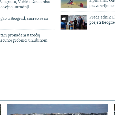
alpinizma: 'Od
Beogradu, Vučić kaže da nisu
pravo vrijeme 
 o vojnoj saradnji
Predsjednik U
igao u Beograd, susreo se sa
posjeti Beogr
taci pronađeni u trećoj
sovnoj grobnici u Zubinom