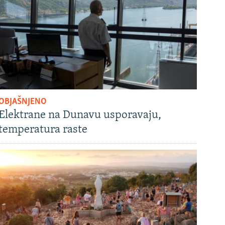
OBJAŠNJENO
Elektrane na Dunavu usporavaju,
temperatura raste