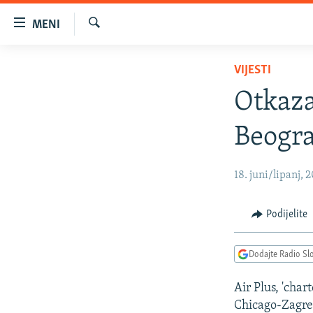
Dostupni
MENI
linkovi
Pretraživač
Pređite
VIJESTI
VIJESTI
na
BOSNA I HERCEGOVINA
glavni
Otkaza
sadržaj
SRBIJA
Pređite
Beogr
KOSOVO
na
glavnu
CRNA GORA
18. juni/lipanj, 2
navigaciju
VIZUELNO
Pređite
na
PODCASTI
VIDEO
Podijelite
pretragu
RAT U UKRAJINI
FOTOGALERIJE
Dodajte Radio Sl
KINA NA BALKANU
INFOGRAFIKE
Air Plus, 'chart
RSE PRIČE IZ SVIJETA
Chicago-Zagreb