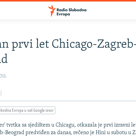
n prvi let Chicago-Zagreb
ad
011.
obodna Evropa u vaš Google izvor
er' tvrtka sa sjedištem u Chicagu, otkazala je prvi izravni let
-Beograd predviđen za danas, rečeno je Hini u subotu u Z