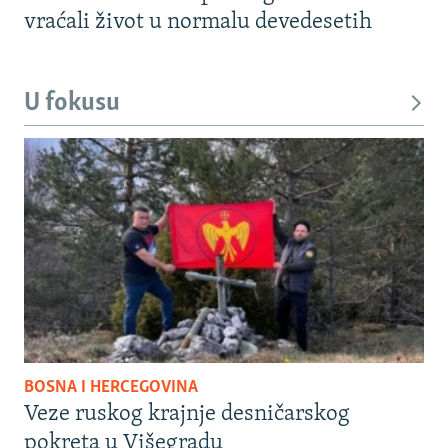
vraćali život u normalu devedesetih
U fokusu
BOSNA I HERCEGOVINA
Veze ruskog krajnje desničarskog
pokreta u Višegradu