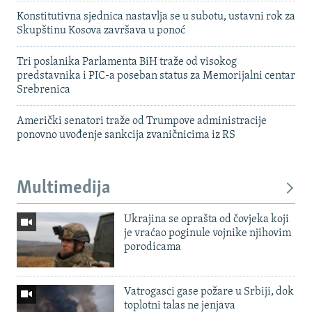
Konstitutivna sjednica nastavlja se u subotu, ustavni rok za
Skupštinu Kosova završava u ponoć
Tri poslanika Parlamenta BiH traže od visokog
predstavnika i PIC-a poseban status za Memorijalni centar
Srebrenica
Američki senatori traže od Trumpove administracije
ponovno uvođenje sankcija zvaničnicima iz RS
Multimedija
Ukrajina se oprašta od čovjeka koji
je vraćao poginule vojnike njihovim
porodicama
Vatrogasci gase požare u Srbiji, dok
toplotni talas ne jenjava