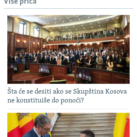
Više priča
Šta će se desiti ako se Skupština Kosova
ne konstituiše do ponoći?