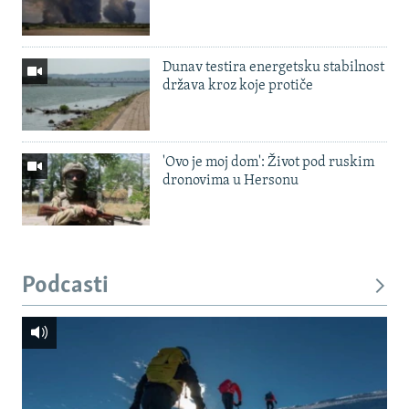
Dunav testira energetsku stabilnost
država kroz koje protiče
'Ovo je moj dom': Život pod ruskim
dronovima u Hersonu
Podcasti