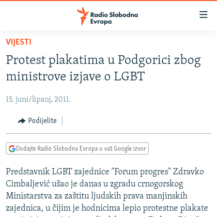
Dostupni
linkovi
Pređite
VIJESTI
na
VIJESTI
Protest plakatima u Podgorici zbog
glavni
BOSNA I HERCEGOVINA
sadržaj
ministrove izjave o LGBT
SRBIJA
Pređite
na
15. juni/lipanj, 2011.
KOSOVO
glavnu
CRNA GORA
Podijelite
navigaciju
Pređite
VIZUELNO
na
Dodajte Radio Slobodna Evropa u vaš Google izvor
PODCASTI
VIDEO
pretragu
Predstavnik LGBT zajednice "Forum progres" Zdravko
RAT U UKRAJINI
FOTOGALERIJE
Cimbaljević ušao je danas u zgradu crnogorskog
KINA NA BALKANU
INFOGRAFIKE
Ministarstva za zaštitu ljudskih prava manjinskih
zajednica, u čijim je hodnicima lepio protestne plakate
RSE PRIČE IZ SVIJETA