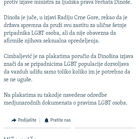
protiv izjave ministra za ljudska prava Ferhata Dinoše.
ISPRIČAJ MI
DNEVNO@RSE
Dinoša je juče, u izjavi Radiju Crne Gore, rekao da je
država spremna da pruži svu zastitu za ulične šetnje
SPECIJALI RSE
pripadnika LGBT osoba, ali da nije obavezna da
VIŠE OD NASLOVA
afirmiše njihova seksualna opredeljenja.
PRATITE NAS
GENOCID U SREBRENICI
Cimbaljević je na plakatima poručio da Dinošina izjava
POPLAVE I KLIZIŠTA U BIH 2024.
znači da se pripadnicima LGBT populacije dozvoljava
da vazduh udišu samo toliko koliko im je potrebno da
TV LIBERTY
Sve RFE/RL stranice
se ne uguše.
POST SCRIPTUM
Na plakatima su takodje navedene odredbe
MOJA EVROPA
medjunarodnih dokumenata o pravima LGBT osoba.
TRI DECENIJE OD RATA U BIH
SVE KARTE DEJTONA
Podijelite
Pratite nas
NASTANAK I RASPAD JUGOSLAVIJE