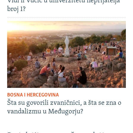
Vidi li Vučić u univerzitetu neprijatelja
broj 1?
BOSNA I HERCEGOVINA
Šta su govorili zvaničnici, a šta se zna o
vandalizmu u Međugorju?