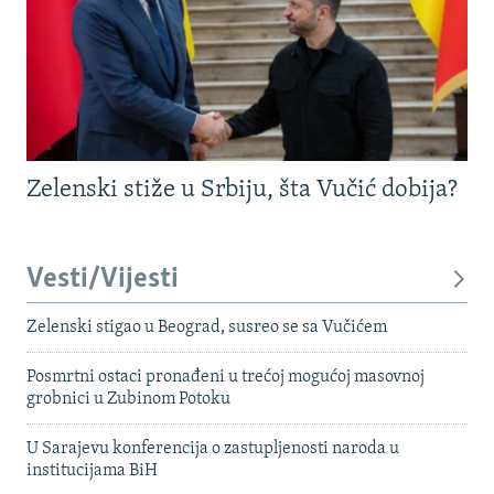
Zelenski stiže u Srbiju, šta Vučić dobija?
Vesti/Vijesti
Zelenski stigao u Beograd, susreo se sa Vučićem
Posmrtni ostaci pronađeni u trećoj mogućoj masovnoj
grobnici u Zubinom Potoku
U Sarajevu konferencija o zastupljenosti naroda u
institucijama BiH