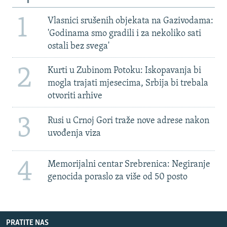
1
Vlasnici srušenih objekata na Gazivodama:
'Godinama smo gradili i za nekoliko sati
ostali bez svega'
2
Kurti u Zubinom Potoku: Iskopavanja bi
mogla trajati mjesecima, Srbija bi trebala
otvoriti arhive
3
Rusi u Crnoj Gori traže nove adrese nakon
uvođenja viza
4
Memorijalni centar Srebrenica: Negiranje
genocida poraslo za više od 50 posto
PRATITE NAS