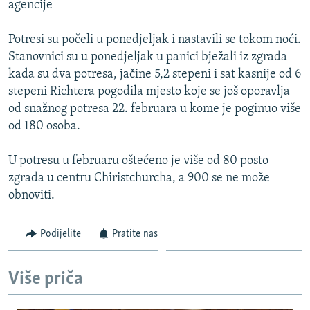
agencije
ISPRIČAJ MI
DNEVNO@RSE
Potresi su počeli u ponedjeljak i nastavili se tokom noći.
Stanovnici su u ponedjeljak u panici bježali iz zgrada
SPECIJALI RSE
kada su dva potresa, jačine 5,2 stepeni i sat kasnije od 6
VIŠE OD NASLOVA
stepeni Richtera pogodila mjesto koje se još oporavlja
PRATITE NAS
od snažnog potresa 22. februara u kome je poginuo više
GENOCID U SREBRENICI
od 180 osoba.
POPLAVE I KLIZIŠTA U BIH 2024.
U potresu u februaru oštećeno je više od 80 posto
TV LIBERTY
Sve RFE/RL stranice
zgrada u centru Chiristchurcha, a 900 se ne može
POST SCRIPTUM
obnoviti.
MOJA EVROPA
Podijelite
Pratite nas
TRI DECENIJE OD RATA U BIH
SVE KARTE DEJTONA
Više priča
NASTANAK I RASPAD JUGOSLAVIJE