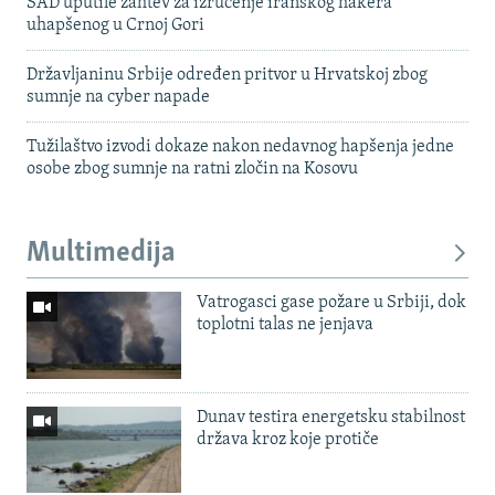
SAD uputile zahtev za izručenje iranskog hakera
uhapšenog u Crnoj Gori
Državljaninu Srbije određen pritvor u Hrvatskoj zbog
sumnje na cyber napade
Tužilaštvo izvodi dokaze nakon nedavnog hapšenja jedne
osobe zbog sumnje na ratni zločin na Kosovu
Multimedija
Vatrogasci gase požare u Srbiji, dok
toplotni talas ne jenjava
Dunav testira energetsku stabilnost
država kroz koje protiče