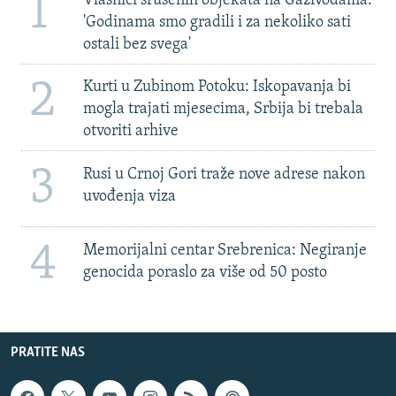
1
Vlasnici srušenih objekata na Gazivodama:
'Godinama smo gradili i za nekoliko sati
ostali bez svega'
2
Kurti u Zubinom Potoku: Iskopavanja bi
mogla trajati mjesecima, Srbija bi trebala
otvoriti arhive
3
Rusi u Crnoj Gori traže nove adrese nakon
uvođenja viza
4
Memorijalni centar Srebrenica: Negiranje
genocida poraslo za više od 50 posto
PRATITE NAS