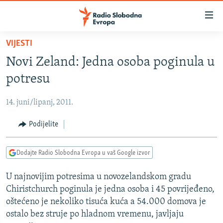
Dostupni
linkovi
Pređite
VIJESTI
na
VIJESTI
Novi Zeland: Jedna osoba poginula u
glavni
BOSNA I HERCEGOVINA
sadržaj
potresu
SRBIJA
Pređite
na
14. juni/lipanj, 2011.
KOSOVO
glavnu
CRNA GORA
Podijelite
navigaciju
Pređite
VIZUELNO
na
Dodajte Radio Slobodna Evropa u vaš Google izvor
PODCASTI
VIDEO
pretragu
U najnovijim potresima u novozelandskom gradu
RAT U UKRAJINI
FOTOGALERIJE
Chiristchurch poginula je jedna osoba i 45 povrijeđeno,
KINA NA BALKANU
INFOGRAFIKE
oštećeno je nekoliko tisuća kuća a 54.000 domova je
ostalo bez struje po hladnom vremenu, javljaju
RSE PRIČE IZ SVIJETA