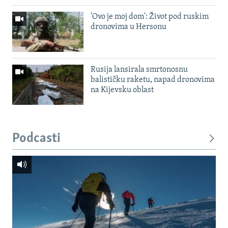
'Ovo je moj dom': Život pod ruskim
dronovima u Hersonu
Rusija lansirala smrtonosnu
balističku raketu, napad dronovima
na Kijevsku oblast
Podcasti