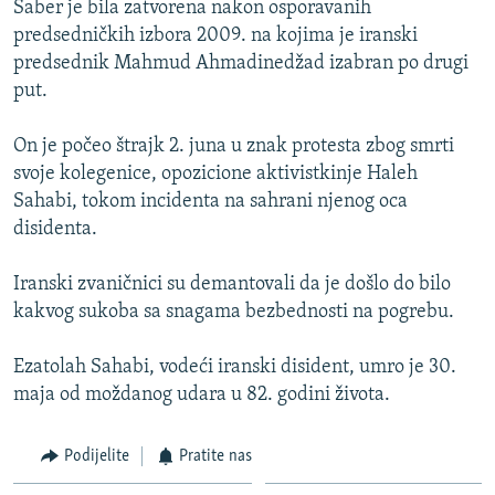
Saber je bila zatvorena nakon osporavanih
ISPRIČAJ MI
predsedničkih izbora 2009. na kojima je iranski
DNEVNO@RSE
predsednik Mahmud Ahmadinedžad izabran po drugi
put.
SPECIJALI RSE
VIŠE OD NASLOVA
On je počeo štrajk 2. juna u znak protesta zbog smrti
PRATITE NAS
svoje kolegenice, opozicione aktivistkinje Haleh
GENOCID U SREBRENICI
Sahabi, tokom incidenta na sahrani njenog oca
POPLAVE I KLIZIŠTA U BIH 2024.
disidenta.
TV LIBERTY
Sve RFE/RL stranice
Iranski zvaničnici su demantovali da je došlo do bilo
POST SCRIPTUM
kakvog sukoba sa snagama bezbednosti na pogrebu.
MOJA EVROPA
Ezatolah Sahabi, vodeći iranski disident, umro je 30.
TRI DECENIJE OD RATA U BIH
maja od moždanog udara u 82. godini života.
SVE KARTE DEJTONA
Podijelite
Pratite nas
NASTANAK I RASPAD JUGOSLAVIJE