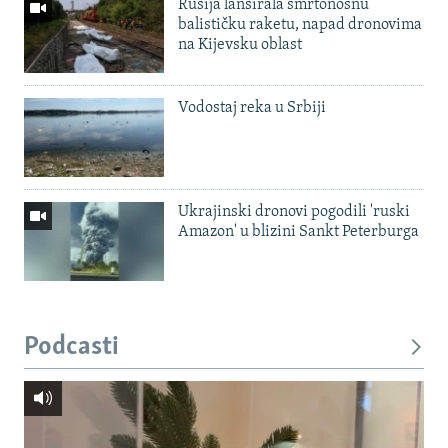
Rusija lansirala smrtonosnu
balističku raketu, napad dronovima
na Kijevsku oblast
Vodostaj reka u Srbiji
Ukrajinski dronovi pogodili 'ruski
Amazon' u blizini Sankt Peterburga
Podcasti