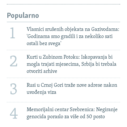
Popularno
1
Vlasnici srušenih objekata na Gazivodama:
'Godinama smo gradili i za nekoliko sati
ostali bez svega'
2
Kurti u Zubinom Potoku: Iskopavanja bi
mogla trajati mjesecima, Srbija bi trebala
otvoriti arhive
3
Rusi u Crnoj Gori traže nove adrese nakon
uvođenja viza
4
Memorijalni centar Srebrenica: Negiranje
genocida poraslo za više od 50 posto