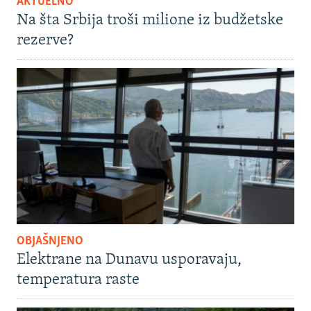
AKTUELNO
Na šta Srbija troši milione iz budžetske
rezerve?
OBJAŠNJENO
Elektrane na Dunavu usporavaju,
temperatura raste