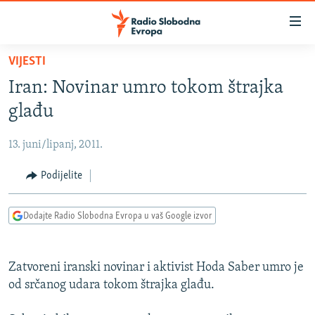
Dostupni
linkovi
Pređite
VIJESTI
na
VIJESTI
Iran: Novinar umro tokom štrajka
glavni
BOSNA I HERCEGOVINA
sadržaj
glađu
SRBIJA
Pređite
na
13. juni/lipanj, 2011.
KOSOVO
glavnu
CRNA GORA
Podijelite
navigaciju
Pređite
VIZUELNO
na
Dodajte Radio Slobodna Evropa u vaš Google izvor
PODCASTI
VIDEO
pretragu
RAT U UKRAJINI
FOTOGALERIJE
Zatvoreni iranski novinar i aktivist Hoda Saber umro je
KINA NA BALKANU
INFOGRAFIKE
od srčanog udara tokom štrajka glađu.
RSE PRIČE IZ SVIJETA