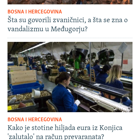
BOSNA I HERCEGOVINA
Šta su govorili zvaničnici, a šta se zna o
vandalizmu u Međugorju?
BOSNA I HERCEGOVINA
Kako je stotine hiljada eura iz Konjica
'zalutalo' na račun prevaranata?