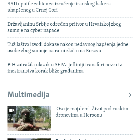
SAD uputile zahtev za izručenje iranskog hakera
uhapšenog u Crnoj Gori
Državljaninu Srbije određen pritvor u Hrvatskoj zbog
sumnje na cyber napade
Tužilaštvo izvodi dokaze nakon nedavnog hapšenja jedne
osobe zbog sumnje na ratni zločin na Kosovu
BiH zatražila ulazak u SEPA: Jeftiniji transferi novca iz
inostranstva korak bliže građanima
Multimedija
'Ovo je moj dom': Život pod ruskim
dronovima u Hersonu