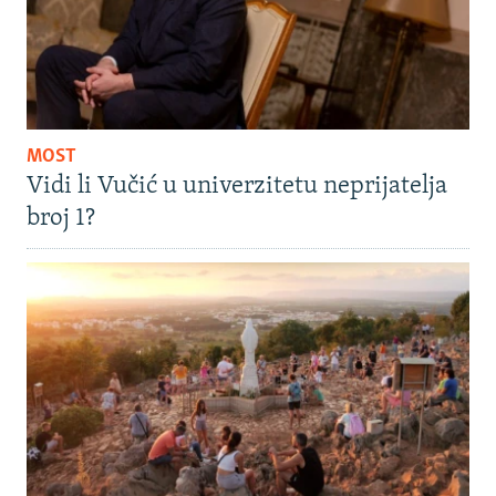
MOST
Vidi li Vučić u univerzitetu neprijatelja
broj 1?