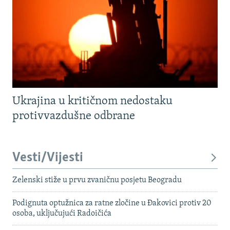
Ukrajina u kritičnom nedostaku
protivvazdušne odbrane
Vesti/Vijesti
Zelenski stiže u prvu zvaničnu posjetu Beogradu
Podignuta optužnica za ratne zločine u Đakovici protiv 20
osoba, uključujući Radoičića