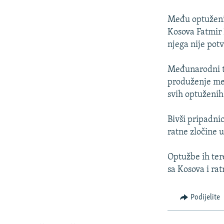
ISPRIČAJ MI
DNEVNO@RSE
Među optuženi
Kosova Fatmir 
SPECIJALI RSE
njega nije po
VIŠE OD NASLOVA
Međunarodni tu
GENOCID U SREBRENICI
produženje mer
POPLAVE I KLIZIŠTA U BIH 2024.
svih optuženih
TV LIBERTY
Bivši pripadni
POST SCRIPTUM
ratne zločine 
MOJA EVROPA
Optužbe ih tere
TRI DECENIJE OD RATA U BIH
sa Kosova i rat
SVE KARTE DEJTONA
Podijelite
NASTANAK I RASPAD JUGOSLAVIJE