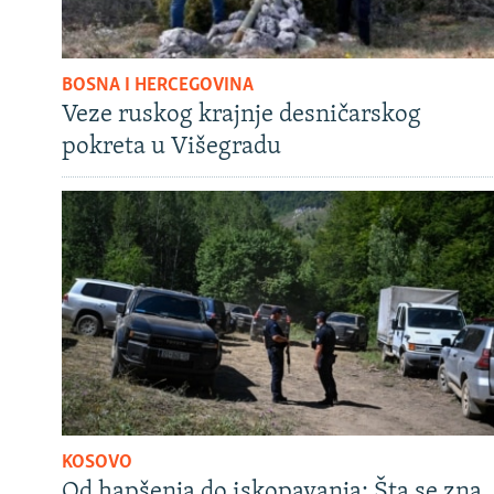
BOSNA I HERCEGOVINA
Veze ruskog krajnje desničarskog
pokreta u Višegradu
KOSOVO
Od hapšenja do iskopavanja: Šta se zna