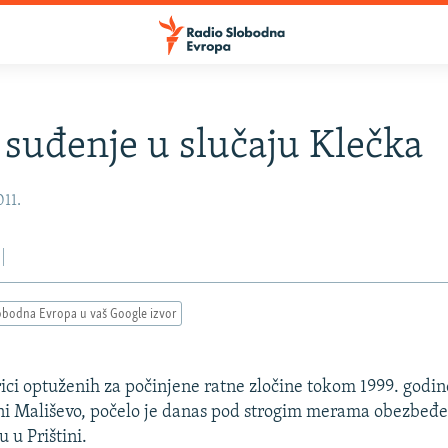
 suđenje u slučaju Klečka
011.
obodna Evropa u vaš Google izvor
ci optuženih za počinjene ratne zločine tokom 1999. godin
ni Mališevo, počelo je danas pod strogim merama obezbeđe
u Prištini.