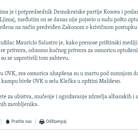
ma je i potpredsednik Demokratske partije Kosova i posla
Ljimaj, međutim on se danas nije pojavio u sudu pošto optu
tvrđena na način predviđen Zakonom o krivičnom postupku
žilac Mauricio Salustro je, kako prenose prištinski mediji,
e pritvora, odnosno kućnog pritvora za osmoricu optuženi
 su se usprotivili tom zahtevu.
cu OVK, sva osmorica uhapšena su u martu pod sumnjom da 
u kampu bivše OVK u selu Klečka u opštini Mališevo.
te za ubistva, mučenje i ugrožavanje zdravlja albanskih i s
nih zarobljenika.
Pratite nas
Odštampaj