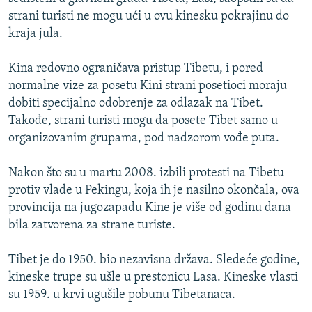
ISPRIČAJ MI
strani turisti ne mogu ući u ovu kinesku pokrajinu do
kraja jula.
DNEVNO@RSE
SPECIJALI RSE
Kina redovno ograničava pristup Tibetu, i pored
normalne vize za posetu Kini strani posetioci moraju
VIŠE OD NASLOVA
PRATITE NAS
dobiti specijalno odobrenje za odlazak na Tibet.
GENOCID U SREBRENICI
Takođe, strani turisti mogu da posete Tibet samo u
organizovanim grupama, pod nadzorom vođe puta.
POPLAVE I KLIZIŠTA U BIH 2024.
TV LIBERTY
Sve RFE/RL stranice
Nakon što su u martu 2008. izbili protesti na Tibetu
POST SCRIPTUM
protiv vlade u Pekingu, koja ih je nasilno okončala, ova
provincija na jugozapadu Kine je više od godinu dana
MOJA EVROPA
bila zatvorena za strane turiste.
TRI DECENIJE OD RATA U BIH
Tibet je do 1950. bio nezavisna država. Sledeće godine,
SVE KARTE DEJTONA
kineske trupe su ušle u prestonicu Lasa. Kineske vlasti
NASTANAK I RASPAD JUGOSLAVIJE
su 1959. u krvi ugušile pobunu Tibetanaca.