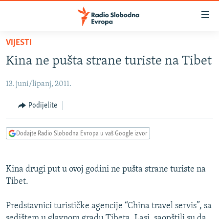
Dostupni
linkovi
Pređite
VIJESTI
na
VIJESTI
Kina ne pušta strane turiste na Tibet
glavni
BOSNA I HERCEGOVINA
sadržaj
13. juni/lipanj, 2011.
SRBIJA
Pređite
na
KOSOVO
Podijelite
glavnu
CRNA GORA
navigaciju
Dodajte Radio Slobodna Evropa u vaš Google izvor
Pređite
VIZUELNO
na
PODCASTI
VIDEO
pretragu
Kina drugi put u ovoj godini ne pušta strane turiste na
RAT U UKRAJINI
FOTOGALERIJE
Tibet.
KINA NA BALKANU
INFOGRAFIKE
Predstavnici turističke agencije “China travel servis”, sa
RSE PRIČE IZ SVIJETA
sedištem u glavnom gradu Tibeta, Lasi, saopštili su da