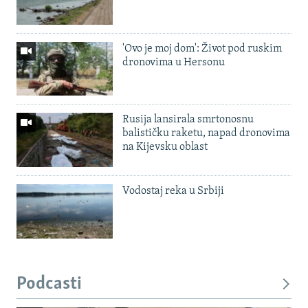
'Ovo je moj dom': Život pod ruskim
dronovima u Hersonu
Rusija lansirala smrtonosnu
balističku raketu, napad dronovima
na Kijevsku oblast
Vodostaj reka u Srbiji
Podcasti