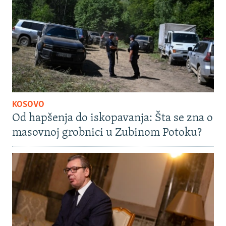
KOSOVO
Od hapšenja do iskopavanja: Šta se zna o
masovnoj grobnici u Zubinom Potoku?