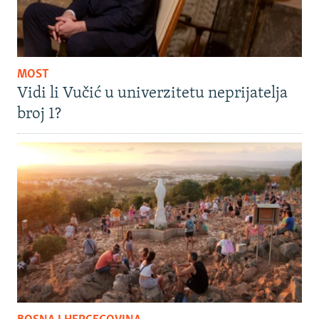
MOST
Vidi li Vučić u univerzitetu neprijatelja
broj 1?