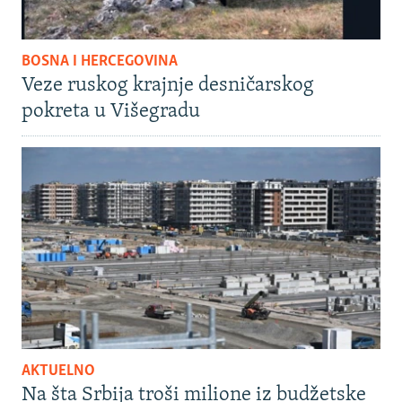
BOSNA I HERCEGOVINA
Veze ruskog krajnje desničarskog
pokreta u Višegradu
AKTUELNO
Na šta Srbija troši milione iz budžetske