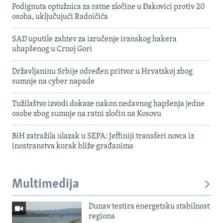
Podignuta optužnica za ratne zločine u Đakovici protiv 20
osoba, uključujući Radoičića
SAD uputile zahtev za izručenje iranskog hakera
uhapšenog u Crnoj Gori
Državljaninu Srbije određen pritvor u Hrvatskoj zbog
sumnje na cyber napade
Tužilaštvo izvodi dokaze nakon nedavnog hapšenja jedne
osobe zbog sumnje na ratni zločin na Kosovu
BiH zatražila ulazak u SEPA: Jeftiniji transferi novca iz
inostranstva korak bliže građanima
Multimedija
Dunav testira energetsku stabilnost
regiona