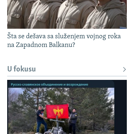
Šta se dešava sa služenjem vojnog roka
na Zapadnom Balkanu?
U fokusu