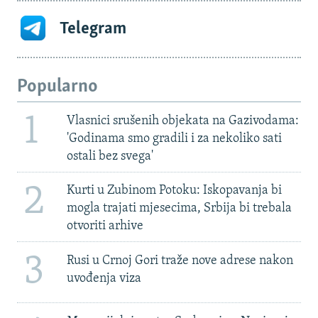
Telegram
Popularno
1
Vlasnici srušenih objekata na Gazivodama:
'Godinama smo gradili i za nekoliko sati
ostali bez svega'
2
Kurti u Zubinom Potoku: Iskopavanja bi
mogla trajati mjesecima, Srbija bi trebala
otvoriti arhive
3
Rusi u Crnoj Gori traže nove adrese nakon
uvođenja viza