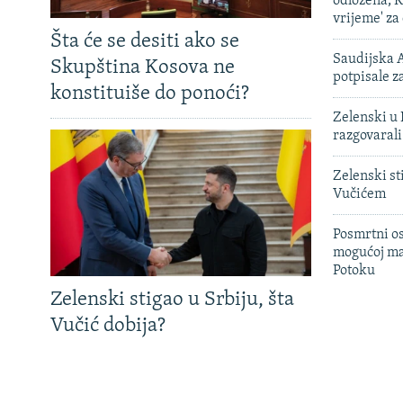
odložena, K
vrijeme' za
Šta će se desiti ako se
Saudijska A
Skupština Kosova ne
potpisale 
konstituiše do ponoći?
Zelenski u 
razgovarali
Zelenski st
Vučićem
Posmrtni os
mogućoj ma
Potoku
Zelenski stigao u Srbiju, šta
Vučić dobija?