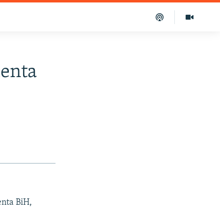
menta
enta BiH,