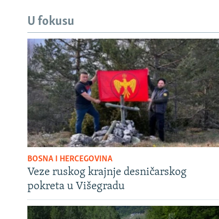
U fokusu
BOSNA I HERCEGOVINA
Veze ruskog krajnje desničarskog
pokreta u Višegradu