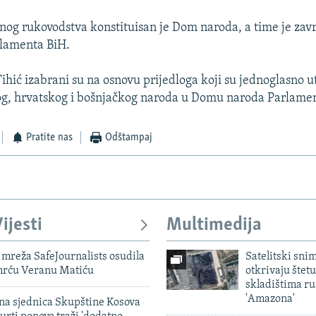
nog rukovodstva konstituisan je Dom naroda, a time je zavr
rlamenta BiH.
 Tihić izabrani su na osnovu prijedloga koji su jednoglasno 
og, hrvatskog i bošnjačkog naroda u Domu naroda Parlame
Pratite nas
Odštampaj
ijesti
Multimedija
mreža SafeJournalists osudila
Satelitski sni
smrću Veranu Matiću
otkrivaju štetu
skladištima r
'Amazona'
vna sjednica Skupštine Kosova