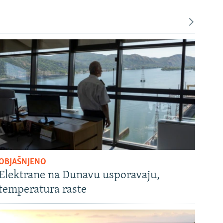
OBJAŠNJENO
Elektrane na Dunavu usporavaju,
temperatura raste