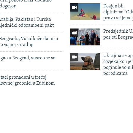
urti ponovo traži 'dodatno
 dogovor
Doajen bh.
alpinizma: 'Od
pravo vrijeme 
rabija, Pakistan i Turska
zajednički odbrambeni pakt
Predsjednik U
posjeti Beogr
Beogradu, Vučić kaže da nisu
 o vojnoj saradnji
Ukrajina se op
igao u Beograd, susreo se sa
čovjeka koji je
poginule vojni
porodicama
taci pronađeni u trećoj
sovnoj grobnici u Zubinom