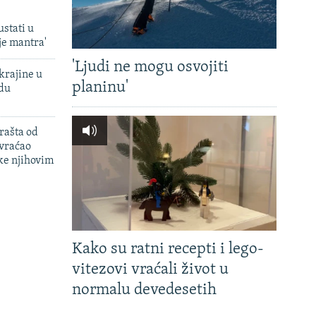
ustati u
je mantra'
'Ljudi ne mogu osvojiti
krajine u
planinu'
adu
rašta od
 vraćao
ke njihovim
Kako su ratni recepti i lego-
vitezovi vraćali život u
normalu devedesetih