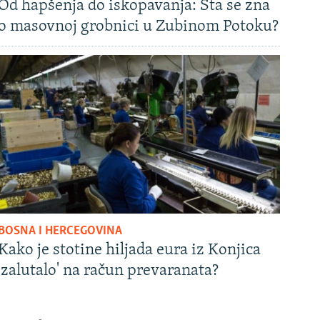
Od hapšenja do iskopavanja: Šta se zna
o masovnoj grobnici u Zubinom Potoku?
BOSNA I HERCEGOVINA
Kako je stotine hiljada eura iz Konjica
'zalutalo' na račun prevaranata?