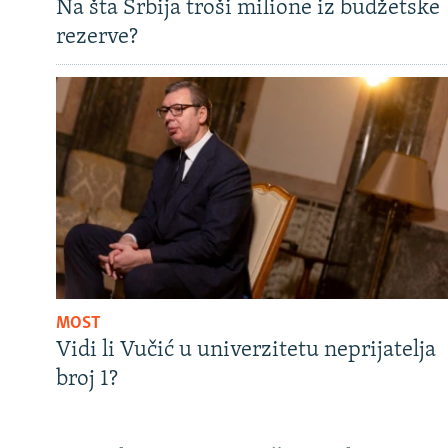
Na šta Srbija troši milione iz budžetske
rezerve?
MOST
Vidi li Vučić u univerzitetu neprijatelja
broj 1?