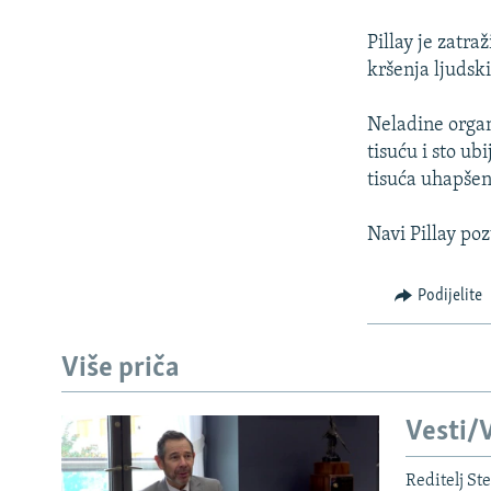
ISPRIČAJ MI
DNEVNO@RSE
Pillay je zatra
kršenja ljudsk
SPECIJALI RSE
VIŠE OD NASLOVA
Neladine organi
tisuću i sto ub
GENOCID U SREBRENICI
tisuća uhapšen
POPLAVE I KLIZIŠTA U BIH 2024.
Navi Pillay poz
TV LIBERTY
POST SCRIPTUM
Podijelite
MOJA EVROPA
TRI DECENIJE OD RATA U BIH
Više priča
SVE KARTE DEJTONA
Vesti/V
NASTANAK I RASPAD JUGOSLAVIJE
Reditelj St