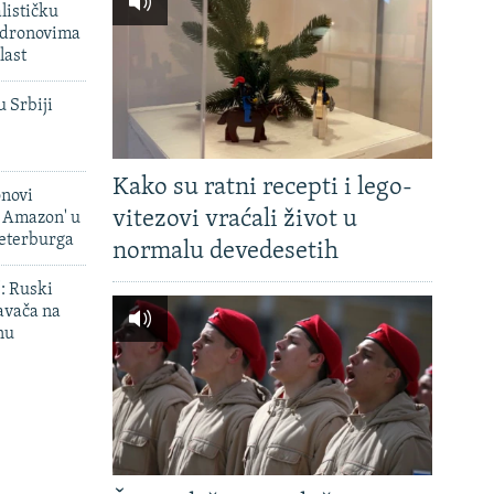
lističku
 dronovima
last
u Srbiji
Kako su ratni recepti i lego-
onovi
vitezovi vraćali život u
i Amazon' u
Peterburga
normalu devedesetih
': Ruski
avača na
nu