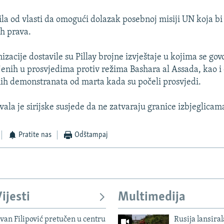
žila od vlasti da omogući dolazak posebnoj misiji UN koja bi 
ih prava.
zacije dostavile su Pillay brojne izvještaje u kojima se govo
ijenih u prosvjedima protiv režima Bashara al Assada, kao i 
ih demonstranata od marta kada su počeli prosvjedi.
vala je sirijske susjede da ne zatvaraju granice izbjeglicama 
Pratite nas
Odštampaj
ijesti
Multimedija
evan Filipović pretučen u centru
Rusija lansiral