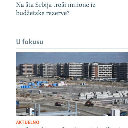
Na šta Srbija troši milione iz
budžetske rezerve?
U fokusu
AKTUELNO