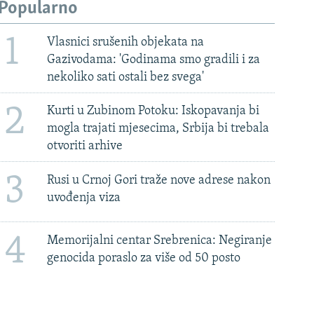
Popularno
1
Vlasnici srušenih objekata na
Gazivodama: 'Godinama smo gradili i za
nekoliko sati ostali bez svega'
2
Kurti u Zubinom Potoku: Iskopavanja bi
mogla trajati mjesecima, Srbija bi trebala
otvoriti arhive
3
Rusi u Crnoj Gori traže nove adrese nakon
uvođenja viza
4
Memorijalni centar Srebrenica: Negiranje
genocida poraslo za više od 50 posto