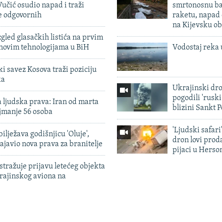
učić osudio napad i traži
smrtonosnu ba
e odgovornih
raketu, napad
na Kijevsku ob
zgled glasačkih listića na prvim
 novim tehnologijama u BiH
Vodostaj reka 
 savez Kosova traži poziciju
ka
Ukrajinski dr
pogodili 'rusk
 ljudska prava: Iran od marta
blizini Sankt 
jmanje 56 osoba
'Ljudski safari
ilježava godišnjicu 'Oluje',
dron lovi prod
ajavio nova prava za branitelje
pijaci u Herso
tražuje prijavu letećeg objekta
krajinskog aviona na