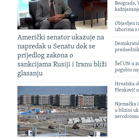
Beograda, V
kažnjavanj
Objavljen i
izborima s
Američki senator ukazuje na
Demokratski
napredak u Senatu dok se
predsedni
prijedlog zakona o
sankcijama Rusiji i Iranu bliži
Šef UN-a za
pogubio na
glasanju
Hrvatska ob
Plenković n
Njemačka is
u blizini u
aerodromu