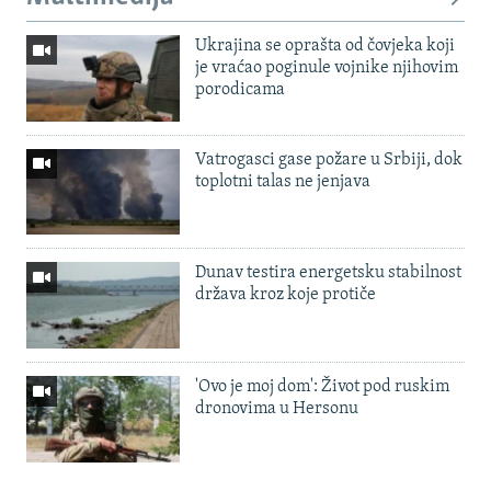
Ukrajina se oprašta od čovjeka koji
je vraćao poginule vojnike njihovim
porodicama
Vatrogasci gase požare u Srbiji, dok
toplotni talas ne jenjava
Dunav testira energetsku stabilnost
država kroz koje protiče
'Ovo je moj dom': Život pod ruskim
dronovima u Hersonu