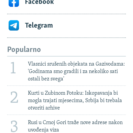
Facebook
Telegram
Popularno
1
Vlasnici srušenih objekata na Gazivodama:
'Godinama smo gradili i za nekoliko sati
ostali bez svega'
2
Kurti u Zubinom Potoku: Iskopavanja bi
mogla trajati mjesecima, Srbija bi trebala
otvoriti arhive
3
Rusi u Crnoj Gori traže nove adrese nakon
uvođenja viza