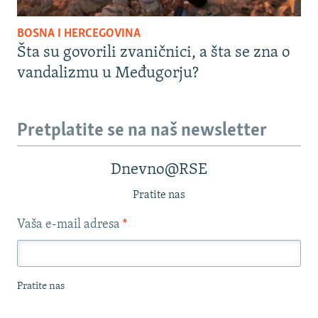
BOSNA I HERCEGOVINA
Šta su govorili zvaničnici, a šta se zna o
vandalizmu u Međugorju?
Pretplatite se na naš newsletter
Dnevno@RSE
Pratite nas
Vaša e-mail adresa
*
Pratite nas