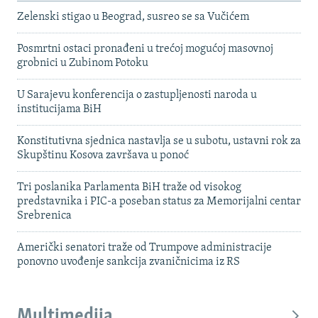
Zelenski stigao u Beograd, susreo se sa Vučićem
Posmrtni ostaci pronađeni u trećoj mogućoj masovnoj
grobnici u Zubinom Potoku
U Sarajevu konferencija o zastupljenosti naroda u
institucijama BiH
Konstitutivna sjednica nastavlja se u subotu, ustavni rok za
Skupštinu Kosova završava u ponoć
Tri poslanika Parlamenta BiH traže od visokog
predstavnika i PIC-a poseban status za Memorijalni centar
Srebrenica
Američki senatori traže od Trumpove administracije
ponovno uvođenje sankcija zvaničnicima iz RS
Multimedija