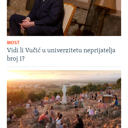
MOST
Vidi li Vučić u univerzitetu neprijatelja
broj 1?