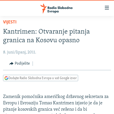
Dostupni
linkovi
Pređite
VIJESTI
na
VIJESTI
Kantrimen: Otvaranje pitanja
glavni
BOSNA I HERCEGOVINA
sadržaj
granica na Kosovu opasno
SRBIJA
Pređite
na
8. juni/lipanj, 2011.
KOSOVO
glavnu
CRNA GORA
Podijelite
navigaciju
Pređite
VIZUELNO
na
Dodajte Radio Slobodna Evropa u vaš Google izvor
PODCASTI
VIDEO
pretragu
RAT U UKRAJINI
FOTOGALERIJE
Zamenik pomoćnika američkog državnog sekretara za
KINA NA BALKANU
INFOGRAFIKE
Evropu i Evroaziju Tomas Kantrimen izjavio je da je
pitanje kosovskih granica već rešeno i da bi
RSE PRIČE IZ SVIJETA