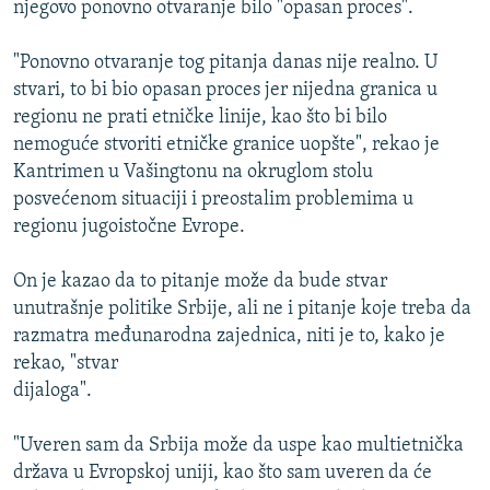
njegovo ponovno otvaranje bilo "opasan proces".
ISPRIČAJ MI
DNEVNO@RSE
"Ponovno otvaranje tog pitanja danas nije realno. U
stvari, to bi bio opasan proces jer nijedna granica u
SPECIJALI RSE
regionu ne prati etničke linije, kao što bi bilo
VIŠE OD NASLOVA
nemoguće stvoriti etničke granice uopšte", rekao je
PRATITE NAS
Kantrimen u Vašingtonu na okruglom stolu
GENOCID U SREBRENICI
posvećenom situaciji i preostalim problemima u
POPLAVE I KLIZIŠTA U BIH 2024.
regionu jugoistočne Evrope.
TV LIBERTY
Sve RFE/RL stranice
On je kazao da to pitanje može da bude stvar
POST SCRIPTUM
unutrašnje politike Srbije, ali ne i pitanje koje treba da
razmatra međunarodna zajednica, niti je to, kako je
MOJA EVROPA
rekao, "stvar
TRI DECENIJE OD RATA U BIH
dijaloga".
SVE KARTE DEJTONA
"Uveren sam da Srbija može da uspe kao multietnička
NASTANAK I RASPAD JUGOSLAVIJE
država u Evropskoj uniji, kao što sam uveren da će