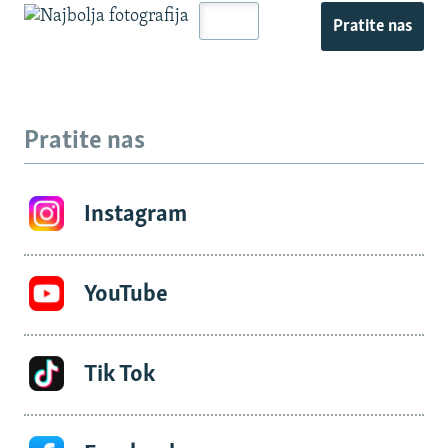
Pratite nas
Pratite nas
Instagram
YouTube
Tik Tok