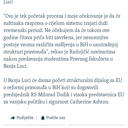
Luci
ISPRIČAJ MI
DNEVNO@RSE
"Ovo je tek početak procesa i moje očekivanje je da će
suštinska rasprava o cijelom sistemu trajati duži
SPECIJALI RSE
vremenski period. Ne očekujem da će tokom ove
VIŠE OD NASLOVA
godine čitava priča biti završena, jer nesumnjivo
PRATITE NAS
postoje veoma različita mišljenja u BiH o unutrašnjoj
GENOCID U SREBRENICI
strukturi pravosuđa", rekao je Radojičić novinarima
POPLAVE I KLIZIŠTA U BIH 2024.
nakon predavanja studentima Pravnog fakulteta u
Banja Luci.
TV LIBERTY
Sve RFE/RL stranice
POST SCRIPTUM
U Banja Luci će danas početi strukturalni dijalog sa EU
o reformi pravosuđa u BiH koji su dogovorili
MOJA EVROPA
predsjednik RS Milorad Dodik i visoka predstavnica EU
TRI DECENIJE OD RATA U BIH
za vanjsku politiku i sigurnost Catherine Ashton.
SVE KARTE DEJTONA
Podijelite
Pratite nas
NASTANAK I RASPAD JUGOSLAVIJE