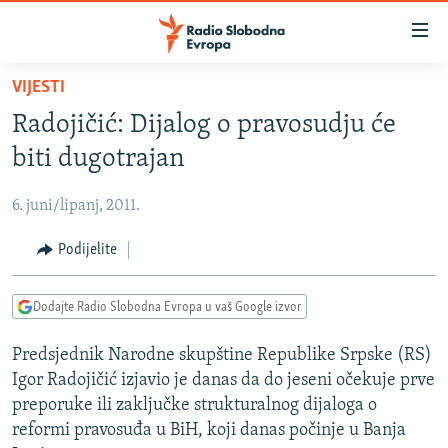
Dostupni
linkovi
Pređite
VIJESTI
na
VIJESTI
Radojičić: Dijalog o pravosudju će
glavni
BOSNA I HERCEGOVINA
sadržaj
biti dugotrajan
SRBIJA
Pređite
na
6. juni/lipanj, 2011.
KOSOVO
glavnu
CRNA GORA
Podijelite
navigaciju
Pređite
VIZUELNO
na
Dodajte Radio Slobodna Evropa u vaš Google izvor
PODCASTI
VIDEO
pretragu
Predsjednik Narodne skupštine Republike Srpske (RS)
RAT U UKRAJINI
FOTOGALERIJE
Igor Radojičić izjavio je danas da do jeseni očekuje prve
KINA NA BALKANU
INFOGRAFIKE
preporuke ili zaključke strukturalnog dijaloga o
reformi pravosuđa u BiH, koji danas počinje u Banja
RSE PRIČE IZ SVIJETA