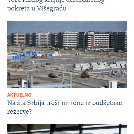
Veze ruskog krajnje desničarskog
pokreta u Višegradu
AKTUELNO
Na šta Srbija troši milione iz budžetske
rezerve?