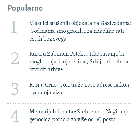
Popularno
1
Vlasnici srušenih objekata na Gazivodama:
'Godinama smo gradili i za nekoliko sati
ostali bez svega'
2
Kurti u Zubinom Potoku: Iskopavanja bi
mogla trajati mjesecima, Srbija bi trebala
otvoriti arhive
3
Rusi u Crnoj Gori traže nove adrese nakon
uvođenja viza
4
Memorijalni centar Srebrenica: Negiranje
genocida poraslo za više od 50 posto