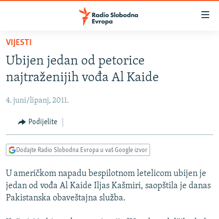
Dostupni
linkovi
Pređite
VIJESTI
na
VIJESTI
Ubijen jedan od petorice
glavni
BOSNA I HERCEGOVINA
sadržaj
najtraženijih vođa Al Kaide
SRBIJA
Pređite
na
4. juni/lipanj, 2011.
KOSOVO
glavnu
CRNA GORA
Podijelite
navigaciju
Pređite
VIZUELNO
na
Dodajte Radio Slobodna Evropa u vaš Google izvor
PODCASTI
VIDEO
pretragu
U američkom napadu bespilotnom letelicom ubijen je
RAT U UKRAJINI
FOTOGALERIJE
jedan od vođa Al Kaide Iljas Kašmiri, saopštila je danas
KINA NA BALKANU
INFOGRAFIKE
Pakistanska obaveštajna služba.
RSE PRIČE IZ SVIJETA