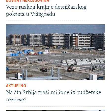
BOSNA I HERCEGOVINA
Veze ruskog krajnje desničarskog
pokreta u Višegradu
AKTUELNO
Na šta Srbija troši milione iz budžetske
rezerve?