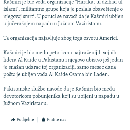
Kašmiri je bio vođa organizacije "Harakat ul džihad ul
ISPRIČAJ MI
islami", militantne grupe koja je poslala obaveštenje o
DNEVNO@RSE
njegovoj smrti. U poruci se navodi da je Kašmiri ubijen
u jučerašnjem napadu u Južnom Vaziristanu.
SPECIJALI RSE
VIŠE OD NASLOVA
Ta organizacija najavljuje zbog toga osvetu Americi.
PRATITE NAS
GENOCID U SREBRENICI
Kašmiri je bio među petoricom najtraženijih vojnih
POPLAVE I KLIZIŠTA U BIH 2024.
lidera Al Kaide u Pakistanu i njegovo ubistvo još jedan
je snažan udarac toj organizaciji, samo mesec dana
TV LIBERTY
Sve RFE/RL stranice
pošto je ubijen vođa Al Kaide Osama bin Laden.
POST SCRIPTUM
Pakistanske službe navode da je Kašmiri bio među
MOJA EVROPA
devetoricom pobunjenika koji su ubijeni u napadu u
TRI DECENIJE OD RATA U BIH
Južnom Vaziristanu.
SVE KARTE DEJTONA
Podijelite
Pratite nas
NASTANAK I RASPAD JUGOSLAVIJE