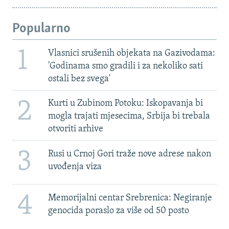
Popularno
1
Vlasnici srušenih objekata na Gazivodama:
'Godinama smo gradili i za nekoliko sati
ostali bez svega'
2
Kurti u Zubinom Potoku: Iskopavanja bi
mogla trajati mjesecima, Srbija bi trebala
otvoriti arhive
3
Rusi u Crnoj Gori traže nove adrese nakon
uvođenja viza
4
Memorijalni centar Srebrenica: Negiranje
genocida poraslo za više od 50 posto