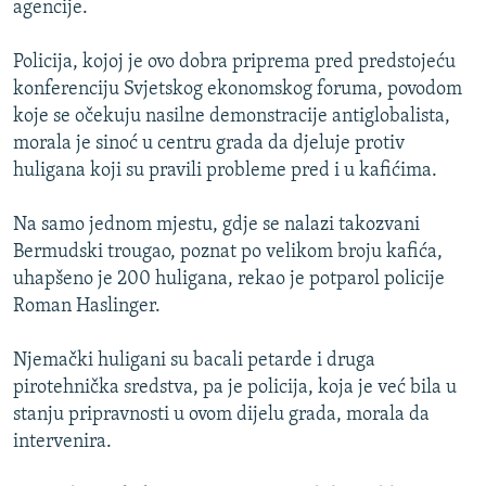
agencije.
ISPRIČAJ MI
DNEVNO@RSE
Policija, kojoj je ovo dobra priprema pred predstojeću
konferenciju Svjetskog ekonomskog foruma, povodom
SPECIJALI RSE
koje se očekuju nasilne demonstracije antiglobalista,
VIŠE OD NASLOVA
morala je sinoć u centru grada da djeluje protiv
PRATITE NAS
huligana koji su pravili probleme pred i u kafićima.
GENOCID U SREBRENICI
POPLAVE I KLIZIŠTA U BIH 2024.
Na samo jednom mjestu, gdje se nalazi takozvani
Bermudski trougao, poznat po velikom broju kafića,
TV LIBERTY
Sve RFE/RL stranice
uhapšeno je 200 huligana, rekao je potparol policije
POST SCRIPTUM
Roman Haslinger.
MOJA EVROPA
Njemački huligani su bacali petarde i druga
TRI DECENIJE OD RATA U BIH
pirotehnička sredstva, pa je policija, koja je već bila u
SVE KARTE DEJTONA
stanju pripravnosti u ovom dijelu grada, morala da
intervenira.
NASTANAK I RASPAD JUGOSLAVIJE