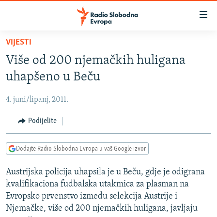
Dostupni
linkovi
Pređite
VIJESTI
na
VIJESTI
Više od 200 njemačkih huligana
glavni
BOSNA I HERCEGOVINA
sadržaj
uhapšeno u Beču
SRBIJA
Pređite
na
4. juni/lipanj, 2011.
KOSOVO
glavnu
CRNA GORA
Podijelite
navigaciju
Pređite
VIZUELNO
na
Dodajte Radio Slobodna Evropa u vaš Google izvor
PODCASTI
VIDEO
pretragu
Austrijska policija uhapsila je u Beču, gdje je odigrana
RAT U UKRAJINI
FOTOGALERIJE
kvalifikaciona fudbalska utakmica za plasman na
KINA NA BALKANU
INFOGRAFIKE
Evropsko prvenstvo između selekcija Austrije i
Njemačke, više od 200 njemačkih huligana, javljaju
RSE PRIČE IZ SVIJETA