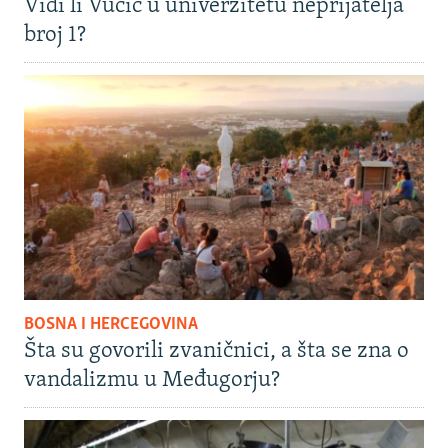
Vidi li Vučić u univerzitetu neprijatelja
broj 1?
BOSNA I HERCEGOVINA
Šta su govorili zvaničnici, a šta se zna o
vandalizmu u Međugorju?