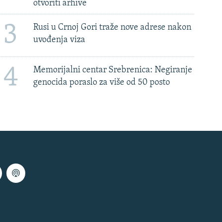
otvoriti arhive
3
Rusi u Crnoj Gori traže nove adrese nakon
uvođenja viza
4
Memorijalni centar Srebrenica: Negiranje
genocida poraslo za više od 50 posto