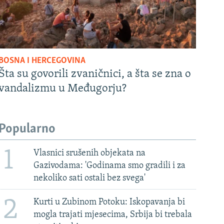
BOSNA I HERCEGOVINA
Šta su govorili zvaničnici, a šta se zna o
vandalizmu u Međugorju?
Popularno
1
Vlasnici srušenih objekata na
Gazivodama: 'Godinama smo gradili i za
nekoliko sati ostali bez svega'
2
Kurti u Zubinom Potoku: Iskopavanja bi
mogla trajati mjesecima, Srbija bi trebala