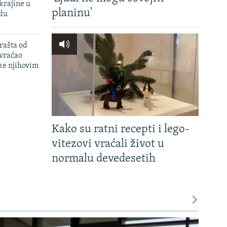
krajine u
planinu'
adu
rašta od
 vraćao
ke njihovim
Kako su ratni recepti i lego-
vitezovi vraćali život u
normalu devedesetih