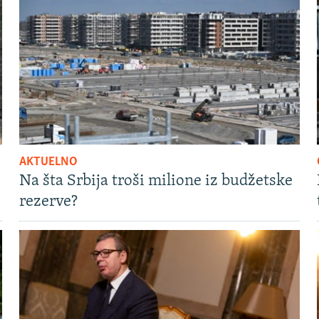
AKTUELNO
Na šta Srbija troši milione iz budžetske
rezerve?