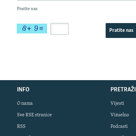
Pratite nas
Pratite nas
INFO
PRETRAŽI
O nama
Vijesti
Sve RSE stranice
Vizuelno
PRATITE NAS
RSS
Podcasti