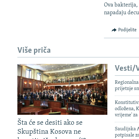
Ova bakterija,
napadaju decu,
Podijelite
Više priča
Vesti/V
Regionalna 
prijetnje 
Konstituti
odložena, K
vrijeme' za
Šta će se desiti ako se
Saudijska A
Skupština Kosova ne
potpisale 