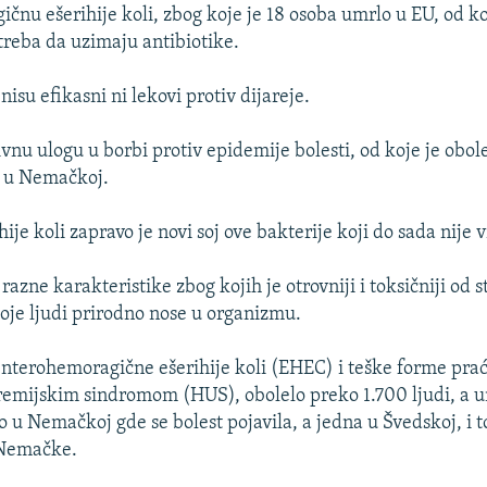
čnu ešerihije koli, zbog koje je 18 osoba umrlo u EU, od ko
reba da uzimaju antibiotike.
isu efikasni ni lekovi protiv dijareje.
nu ulogu u borbi protiv epidemije bolesti, od koje je obol
o u Nemačkoj.
hije koli zapravo je novi soj ove bakterije koji do sada nije 
razne karakteristike zbog kojih je otrovniji i toksičniji od s
koje ljudi prirodno nose u organizmu.
enterohemoragične ešerihije koli (EHEC) i teške forme pra
emijskim sindromom (HUS), obolelo preko 1.700 ljudi, a u
o u Nemačkoj gde se bolest pojavila, a jedna u Švedskoj, i t
 Nemačke.