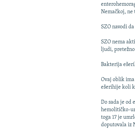
ISPRIČAJ MI
enterohemoragi
DNEVNO@RSE
Nemačkoj, ne t
SPECIJALI RSE
SZO navodi da n
VIŠE OD NASLOVA
SZO nema aktiv
GENOCID U SREBRENICI
ljudi, pretežn
POPLAVE I KLIZIŠTA U BIH 2024.
Bakterija ešeri
TV LIBERTY
POST SCRIPTUM
Ovaj oblik ima 
ešerihije koli 
MOJA EVROPA
TRI DECENIJE OD RATA U BIH
Do sada je od 
SVE KARTE DEJTONA
hemolitičko-ur
toga 17 je umrl
NASTANAK I RASPAD JUGOSLAVIJE
doputovala iz