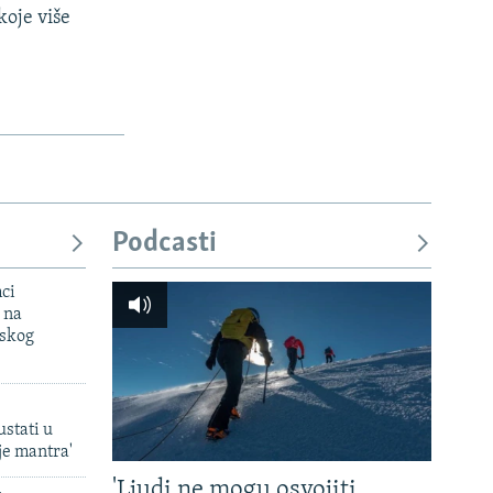
koje više
Podcasti
mci
 na
uskog
ustati u
je mantra'
'Ljudi ne mogu osvojiti