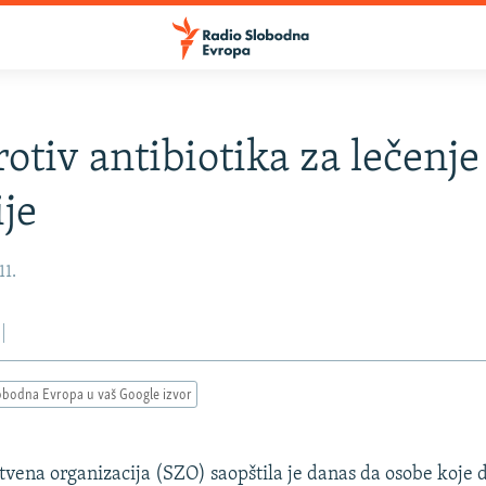
otiv antibiotika za lečenje
ije
11.
obodna Evropa u vaš Google izvor
tvena organizacija (SZO) saopštila je danas da osobe koje 