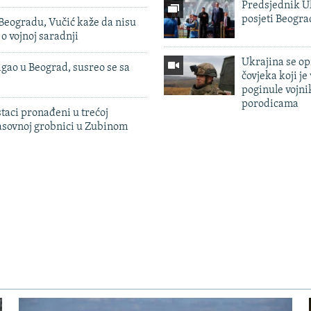
Predsjednik U
posjeti Beogr
Beogradu, Vučić kaže da nisu
 o vojnoj saradnji
Ukrajina se op
igao u Beograd, susreo se sa
čovjeka koji je
poginule vojni
porodicama
taci pronađeni u trećoj
sovnoj grobnici u Zubinom