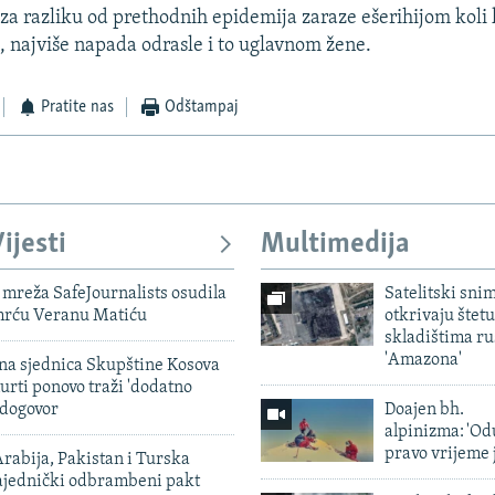
 za razliku od prethodnih epidemija zaraze ešerihijom koli 
 najviše napada odrasle i to uglavnom žene.
Pratite nas
Odštampaj
ijesti
Multimedija
mreža SafeJournalists osudila
Satelitski sni
smrću Veranu Matiću
otkrivaju štetu
skladištima r
'Amazona'
vna sjednica Skupštine Kosova
urti ponovo traži 'dodatno
 dogovor
Doajen bh.
alpinizma: 'Od
pravo vrijeme 
rabija, Pakistan i Turska
zajednički odbrambeni pakt