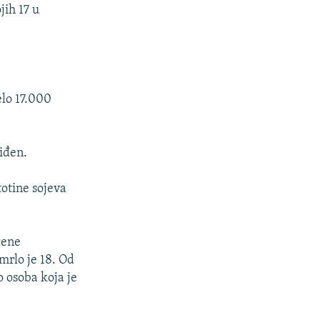
jih 17 u
elo 17.000
viđen.
totine sojeva
ćene
mrlo je 18. Od
o osoba koja je