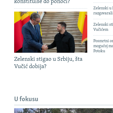
konstituiše do ponoći?
Zelenski u 
razgovarali
Zelenski st
Vučićem
Posmrtni os
mogućoj ma
Potoku
Zelenski stigao u Srbiju, šta
Vučić dobija?
U fokusu