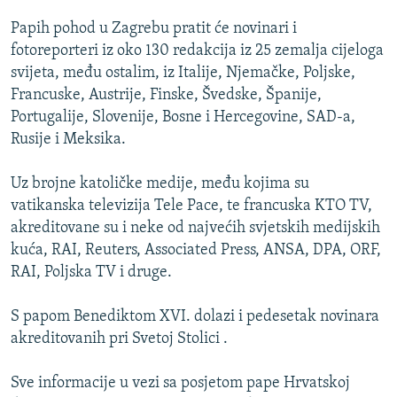
ISPRIČAJ MI
Papih pohod u Zagrebu pratit će novinari i
DNEVNO@RSE
fotoreporteri iz oko 130 redakcija iz 25 zemalja cijeloga
svijeta, među ostalim, iz Italije, Njemačke, Poljske,
SPECIJALI RSE
Francuske, Austrije, Finske, Švedske, Španije,
VIŠE OD NASLOVA
Portugalije, Slovenije, Bosne i Hercegovine, SAD-a,
PRATITE NAS
Rusije i Meksika.
GENOCID U SREBRENICI
POPLAVE I KLIZIŠTA U BIH 2024.
Uz brojne katoličke medije, među kojima su
vatikanska televizija Tele Pace, te francuska KTO TV,
TV LIBERTY
Sve RFE/RL stranice
akreditovane su i neke od najvećih svjetskih medijskih
POST SCRIPTUM
kuća, RAI, Reuters, Associated Press, ANSA, DPA, ORF,
RAI, Poljska TV i druge.
MOJA EVROPA
TRI DECENIJE OD RATA U BIH
S papom Benediktom XVI. dolazi i pedesetak novinara
SVE KARTE DEJTONA
akreditovanih pri Svetoj Stolici .
NASTANAK I RASPAD JUGOSLAVIJE
Sve informacije u vezi sa posjetom pape Hrvatskoj