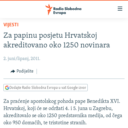
Dostupni
linkovi
Pređite
VIJESTI
na
VIJESTI
Za papinu posjetu Hrvatskoj
glavni
BOSNA I HERCEGOVINA
sadržaj
akreditovano oko 1250 novinara
SRBIJA
Pređite
na
2. juni/lipanj, 2011.
KOSOVO
glavnu
CRNA GORA
Podijelite
navigaciju
Pređite
VIZUELNO
na
Dodajte Radio Slobodna Evropa u vaš Google izvor
PODCASTI
VIDEO
pretragu
Za praćenje apostolskog pohoda pape Benedikta XVI.
RAT U UKRAJINI
FOTOGALERIJE
Hrvatskoj, koji će se održati 4. i 5. juna u Zagrebu,
KINA NA BALKANU
INFOGRAFIKE
akreditovalo se oko 1250 predstavnika medija, od čega
oko 950 domaćih, te tristotine stranih.
RSE PRIČE IZ SVIJETA