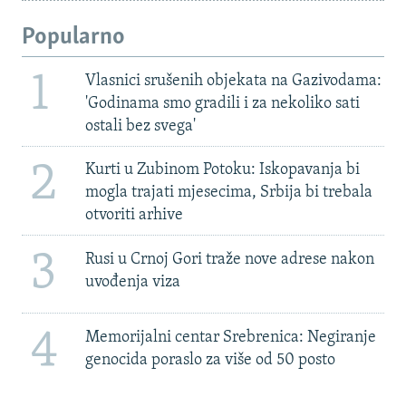
Popularno
1
Vlasnici srušenih objekata na Gazivodama:
'Godinama smo gradili i za nekoliko sati
ostali bez svega'
2
Kurti u Zubinom Potoku: Iskopavanja bi
mogla trajati mjesecima, Srbija bi trebala
otvoriti arhive
3
Rusi u Crnoj Gori traže nove adrese nakon
uvođenja viza
4
Memorijalni centar Srebrenica: Negiranje
genocida poraslo za više od 50 posto