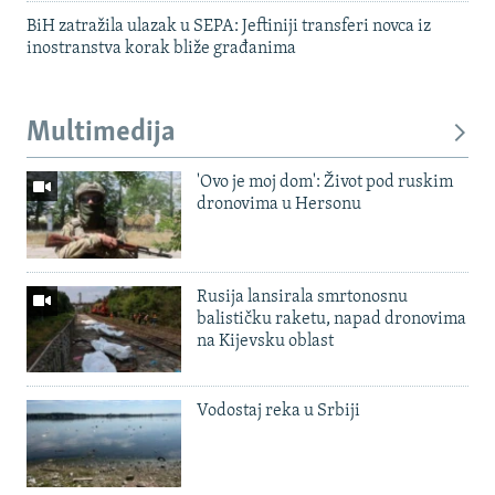
BiH zatražila ulazak u SEPA: Jeftiniji transferi novca iz
inostranstva korak bliže građanima
Multimedija
'Ovo je moj dom': Život pod ruskim
dronovima u Hersonu
Rusija lansirala smrtonosnu
balističku raketu, napad dronovima
na Kijevsku oblast
Vodostaj reka u Srbiji