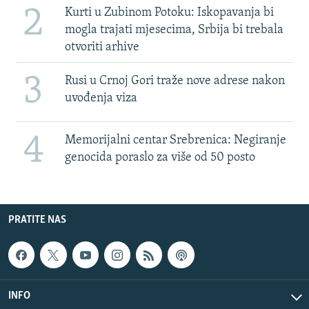
2
Kurti u Zubinom Potoku: Iskopavanja bi
mogla trajati mjesecima, Srbija bi trebala
otvoriti arhive
3
Rusi u Crnoj Gori traže nove adrese nakon
uvođenja viza
4
Memorijalni centar Srebrenica: Negiranje
genocida poraslo za više od 50 posto
PRATITE NAS
INFO