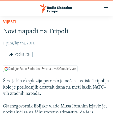
Dostupni
linkovi
Pređite
VIJESTI
na
VIJESTI
Novi napadi na Tripoli
glavni
BOSNA I HERCEGOVINA
sadržaj
1. juni/lipanj, 2011.
SRBIJA
Pređite
na
KOSOVO
Podijelite
glavnu
CRNA GORA
navigaciju
Dodajte Radio Slobodna Evropa u vaš Google izvor
Pređite
VIZUELNO
na
Šest jakih eksplozija potreslo je noćas središte Tripolija
PODCASTI
VIDEO
pretragu
koje je posljednjih desetak dana na meti jakih NATO-
RAT U UKRAJINI
FOTOGALERIJE
vih zračnih napada.
KINA NA BALKANU
INFOGRAFIKE
Glasnogovornik libijske vlade Musa Ibrahim izjavio je,
RSE PRIČE IZ SVIJETA
pozivajući se na Ministarstvo zdravstva, da je u