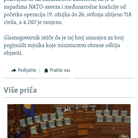
ISPRIČAJ MI
napadima NATO-saveza i međunarodne koalicije od
početka operacija 19. ožujka do 26. svibnja ubijeno 718
DNEVNO@RSE
civila, a 4.067 je ranjeno.
SPECIJALI RSE
Glasnogovornik ističe da je taj broj umanjen za broj
VIŠE OD NASLOVA
PRATITE NAS
poginulih vojnika koje ministarstvo obrane odbija
GENOCID U SREBRENICI
objaviti.
POPLAVE I KLIZIŠTA U BIH 2024.
Podijelite
Pratite nas
TV LIBERTY
Sve RFE/RL stranice
POST SCRIPTUM
Više priča
MOJA EVROPA
TRI DECENIJE OD RATA U BIH
SVE KARTE DEJTONA
NASTANAK I RASPAD JUGOSLAVIJE