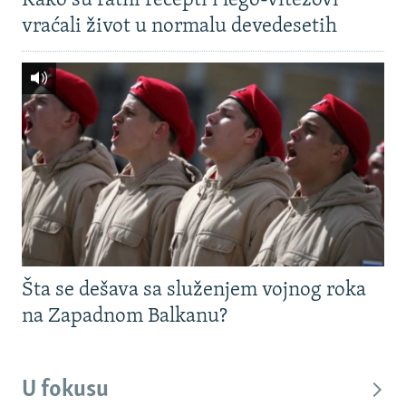
Kako su ratni recepti i lego-vitezovi
vraćali život u normalu devedesetih
Šta se dešava sa služenjem vojnog roka
na Zapadnom Balkanu?
U fokusu