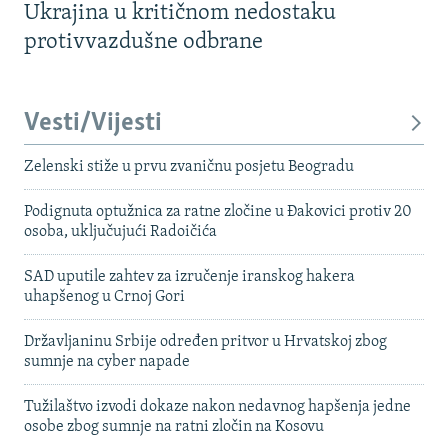
Ukrajina u kritičnom nedostaku
protivvazdušne odbrane
Vesti/Vijesti
Zelenski stiže u prvu zvaničnu posjetu Beogradu
Podignuta optužnica za ratne zločine u Đakovici protiv 20
osoba, uključujući Radoičića
SAD uputile zahtev za izručenje iranskog hakera
uhapšenog u Crnoj Gori
Državljaninu Srbije određen pritvor u Hrvatskoj zbog
sumnje na cyber napade
Tužilaštvo izvodi dokaze nakon nedavnog hapšenja jedne
osobe zbog sumnje na ratni zločin na Kosovu