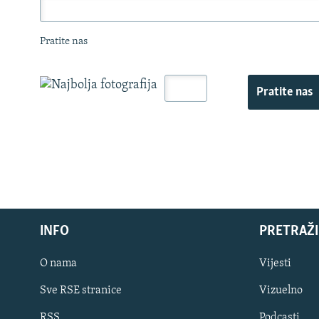
Pratite nas
Pratite nas
INFO
PRETRAŽI
O nama
Vijesti
Sve RSE stranice
Vizuelno
PRATITE NAS
RSS
Podcasti