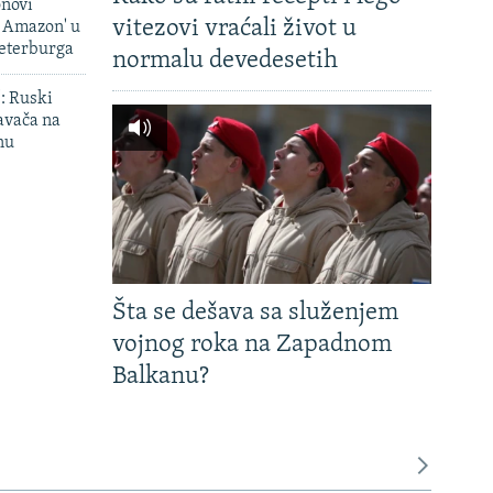
onovi
vitezovi vraćali život u
i Amazon' u
Peterburga
normalu devedesetih
': Ruski
avača na
nu
Šta se dešava sa služenjem
vojnog roka na Zapadnom
Balkanu?