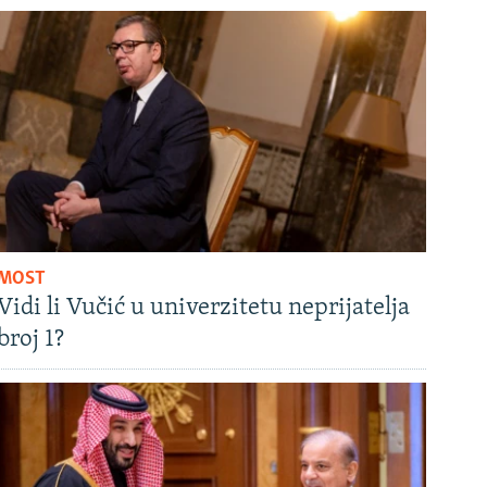
MOST
Vidi li Vučić u univerzitetu neprijatelja
broj 1?