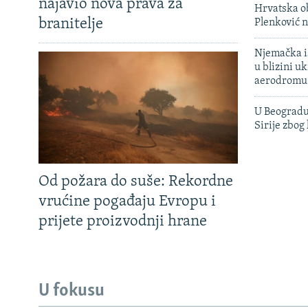
najavio nova prava za
Hrvatska ob
branitelje
Plenković n
Njemačka is
u blizini u
aerodromu
U Beogradu
Sirije zbog
Od požara do suše: Rekordne
vrućine pogađaju Evropu i
prijete proizvodnji hrane
U fokusu