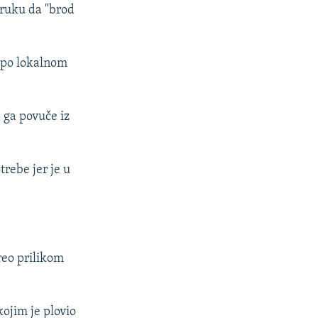
oruku da "brod
a po lokalnom
a ga povuče iz
trebe jer je u
reo prilikom
ojim je plovio