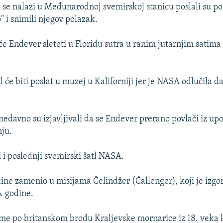
i se nalazi u Međunarodnoj svemirskoj stanicu poslali su p
" i snimili njegov polazak.
će Endever sleteti u Floridu sutra u ranim jutarnjim satim
 će biti poslat u muzej u Kaliforniji jer je NASA odlučila d
edavno su izjavljivali da se Endever prerano povlači iz upo
ju.
i i poslednji svemirski šatl NASA.
dine zamenio u misijama Čelindžer (Ćallenger), koji je izgo
. godine.
ime po britanskom brodu Kraljevske mornarice iz 18. veka k