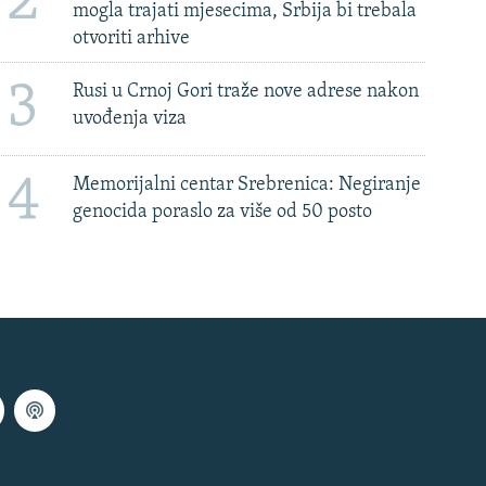
2
mogla trajati mjesecima, Srbija bi trebala
otvoriti arhive
3
Rusi u Crnoj Gori traže nove adrese nakon
uvođenja viza
4
Memorijalni centar Srebrenica: Negiranje
genocida poraslo za više od 50 posto