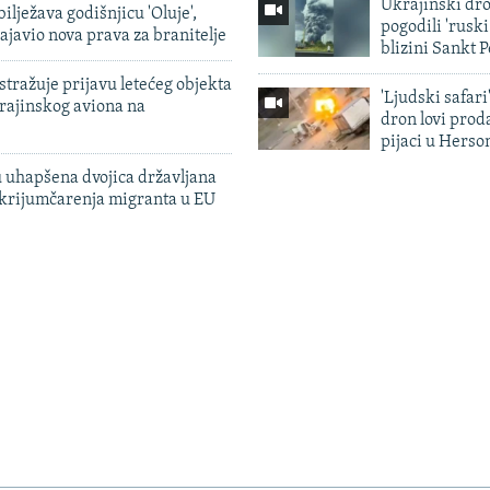
Ukrajinski dr
ilježava godišnjicu 'Oluje',
pogodili 'rusk
ajavio nova prava za branitelje
blizini Sankt 
tražuje prijavu letećeg objekta
'Ljudski safari
krajinskog aviona na
dron lovi prod
pijaci u Herso
 uhapšena dvojica državljana
 krijumčarenja migranta u EU