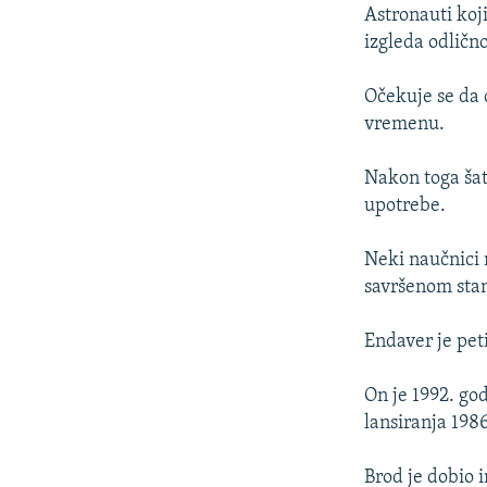
ISPRIČAJ MI
Astronauti koj
DNEVNO@RSE
izgleda odlično
SPECIJALI RSE
Očekuje se da 
VIŠE OD NASLOVA
vremenu.
GENOCID U SREBRENICI
Nakon toga šatl
POPLAVE I KLIZIŠTA U BIH 2024.
upotrebe.
TV LIBERTY
Neki naučnici n
POST SCRIPTUM
savršenom stan
MOJA EVROPA
Endaver je pet
TRI DECENIJE OD RATA U BIH
SVE KARTE DEJTONA
On je 1992. go
lansiranja 1986
NASTANAK I RASPAD JUGOSLAVIJE
Brod je dobio 