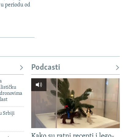
 u periodu od
Podcasti
a
lističku
 dronovima
last
u Srbiji
Kako su ratni recepti i lego-