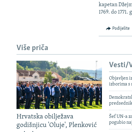
kapetan Džejms
1769. do 1771. 
Podijelite
Više priča
Vesti/V
Objavljen i
izborima s
Demokratski
predsedni
Hrvatska obilježava
Šef UN-a za
pogubio na
godišnjicu 'Oluje', Plenković