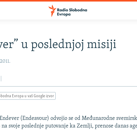
er” u poslednjoj misiji
 2011.
obodna Evropa u vaš Google izvor
 Endever (Endeavour) odvojio se od Međunarodne svemirsk
 na svoje poslednje putovanje ka Zemlji, prenose danas age