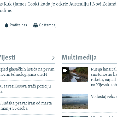
 Kuk (James Cook) kada je otkrio Australiju i Novi Zeland
godine.
Pratite nas
Odštampaj
ijesti
Multimedija
zgled glasačkih listića na prvim
Rusija lansiral
 novim tehnologijama u BiH
smrtonosnu ba
raketu, napad
na Kijevsku ob
 savez Kosova traži poziciju
ka
Vodostaj reka 
 ljudska prava: Iran od marta
jmanje 56 osoba