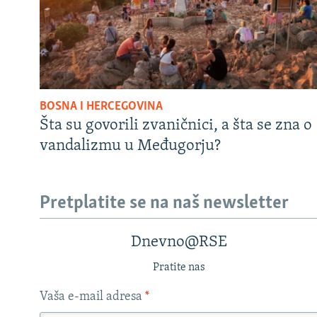
BOSNA I HERCEGOVINA
Šta su govorili zvaničnici, a šta se zna o
vandalizmu u Međugorju?
Pretplatite se na naš newsletter
Dnevno@RSE
Pratite nas
Vaša e-mail adresa
*