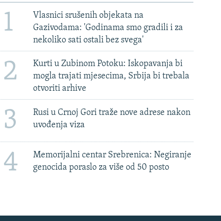
1
Vlasnici srušenih objekata na
Gazivodama: 'Godinama smo gradili i za
nekoliko sati ostali bez svega'
2
Kurti u Zubinom Potoku: Iskopavanja bi
mogla trajati mjesecima, Srbija bi trebala
otvoriti arhive
3
Rusi u Crnoj Gori traže nove adrese nakon
uvođenja viza
4
Memorijalni centar Srebrenica: Negiranje
genocida poraslo za više od 50 posto