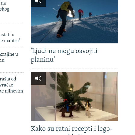
 na
uskog
ustati u
je mantra'
'Ljudi ne mogu osvojiti
krajine u
planinu'
adu
rašta od
 vraćao
ke njihovim
Kako su ratni recepti i lego-