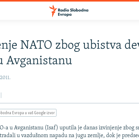
enje NATO zbog ubistva de
 u Avganistanu
 2011.
obodna Evropa u vaš Google izvor
 u Avganistanu (Isaf) uputila je danas izvinjenje zbog s
u stradali u vazdušnom napadu na jugu zemlje, dok je pred