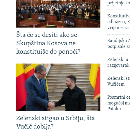
prijetnje 
Konstituti
odložena, K
vrijeme' za
Šta će se desiti ako se
Saudijska A
Skupština Kosova ne
potpisale 
konstituiše do ponoći?
Zelenski u 
razgovarali
Zelenski st
Vučićem
Posmrtni os
mogućoj ma
Potoku
Zelenski stigao u Srbiju, šta
Vučić dobija?