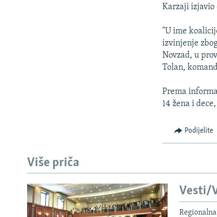
ISPRIČAJ MI
Karzaji izjavio
DNEVNO@RSE
"U ime koalici
SPECIJALI RSE
izvinjenje zbog
VIŠE OD NASLOVA
Novzad, u prov
Tolan, komand
GENOCID U SREBRENICI
POPLAVE I KLIZIŠTA U BIH 2024.
Prema informac
14 žena i dece,
TV LIBERTY
POST SCRIPTUM
Podijelite
MOJA EVROPA
TRI DECENIJE OD RATA U BIH
Više priča
SVE KARTE DEJTONA
Vesti/V
NASTANAK I RASPAD JUGOSLAVIJE
Regionalna 