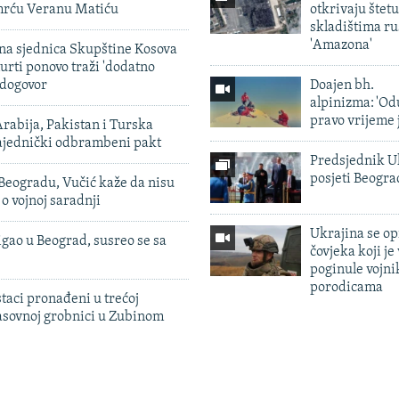
smrću Veranu Matiću
otkrivaju štetu
skladištima r
'Amazona'
vna sjednica Skupštine Kosova
urti ponovo traži 'dodatno
 dogovor
Doajen bh.
alpinizma: 'Od
pravo vrijeme 
rabija, Pakistan i Turska
zajednički odbrambeni pakt
Predsjednik U
posjeti Beogr
Beogradu, Vučić kaže da nisu
 o vojnoj saradnji
Ukrajina se op
igao u Beograd, susreo se sa
čovjeka koji je
poginule vojni
porodicama
taci pronađeni u trećoj
sovnoj grobnici u Zubinom