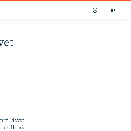
vet
mrti "devet
sednik Hamid