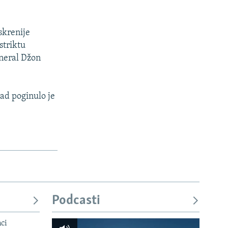
skrenije
striktu
eneral Džon
ad poginulo je
Podcasti
mci