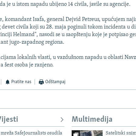
 da je u istom napadu ubijeno 14 civila, javile su agencije.
je, komandant Isafa, general Dejvid Petreus, upućujem naji
 devet civila koji su 28. maja poginuli tokom incidenta u di
inciji Helmand", navodi se u saopštenju koje je potpisao g
ant jugo-zapadnog regiona.
ijama lokalnih vlasti, u vazdušnom napadu u oblasti Navz
 a šest osoba je ranjeno.
Pratite nas
Odštampaj
ijesti
Multimedija
mreža SafeJournalists osudila
Satelitski sni