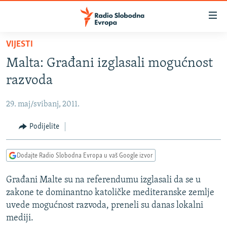
Dostupni
linkovi
Pređite
VIJESTI
na
VIJESTI
Malta: Građani izglasali mogućnost
glavni
BOSNA I HERCEGOVINA
sadržaj
razvoda
SRBIJA
Pređite
na
29. maj/svibanj, 2011.
KOSOVO
glavnu
CRNA GORA
Podijelite
navigaciju
Pređite
VIZUELNO
na
Dodajte Radio Slobodna Evropa u vaš Google izvor
PODCASTI
VIDEO
pretragu
Građani Malte su na referendumu izglasali da se u
RAT U UKRAJINI
FOTOGALERIJE
zakone te dominantno katoličke mediteranske zemlje
KINA NA BALKANU
INFOGRAFIKE
uvede mogućnost razvoda, preneli su danas lokalni
mediji.
RSE PRIČE IZ SVIJETA