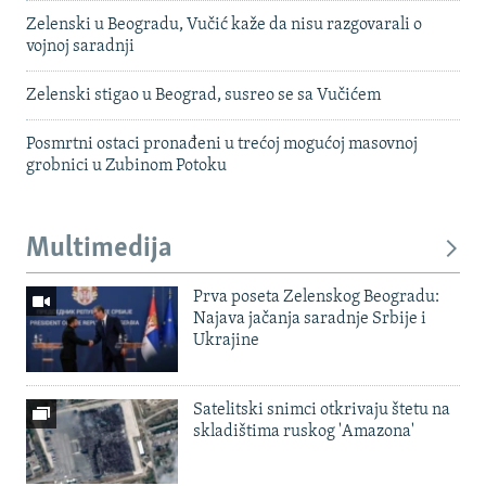
Zelenski u Beogradu, Vučić kaže da nisu razgovarali o
vojnoj saradnji
Zelenski stigao u Beograd, susreo se sa Vučićem
Posmrtni ostaci pronađeni u trećoj mogućoj masovnoj
grobnici u Zubinom Potoku
Multimedija
Prva poseta Zelenskog Beogradu:
Najava jačanja saradnje Srbije i
Ukrajine
Satelitski snimci otkrivaju štetu na
skladištima ruskog 'Amazona'