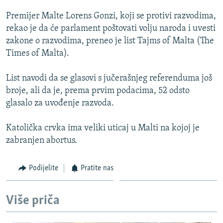
ISPRIČAJ MI
Premijer Malte Lorens Gonzi, koji se protivi razvodima,
DNEVNO@RSE
rekao je da će parlament poštovati volju naroda i uvesti
zakone o razvodima, preneo je list Tajms of Malta (The
SPECIJALI RSE
Times of Malta).
VIŠE OD NASLOVA
PRATITE NAS
List navodi da se glasovi s jučerašnjeg referenduma još
GENOCID U SREBRENICI
broje, ali da je, prema prvim podacima, 52 odsto
POPLAVE I KLIZIŠTA U BIH 2024.
glasalo za uvođenje razvoda.
TV LIBERTY
Sve RFE/RL stranice
Katolička crvka ima veliki uticaj u Malti na kojoj je
POST SCRIPTUM
zabranjen abortus.
MOJA EVROPA
Podijelite
Pratite nas
TRI DECENIJE OD RATA U BIH
SVE KARTE DEJTONA
Više priča
NASTANAK I RASPAD JUGOSLAVIJE