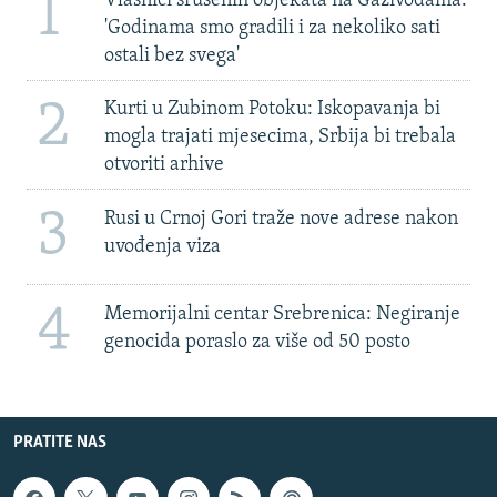
1
Vlasnici srušenih objekata na Gazivodama:
'Godinama smo gradili i za nekoliko sati
ostali bez svega'
2
Kurti u Zubinom Potoku: Iskopavanja bi
mogla trajati mjesecima, Srbija bi trebala
otvoriti arhive
3
Rusi u Crnoj Gori traže nove adrese nakon
uvođenja viza
4
Memorijalni centar Srebrenica: Negiranje
genocida poraslo za više od 50 posto
PRATITE NAS