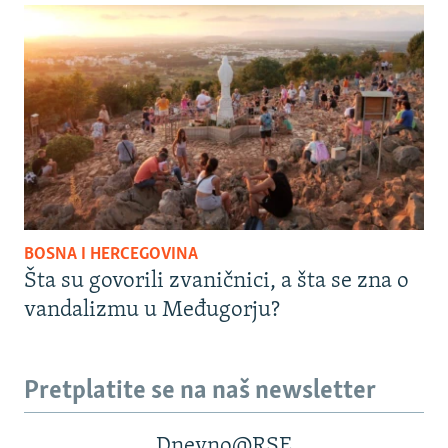
BOSNA I HERCEGOVINA
Šta su govorili zvaničnici, a šta se zna o
vandalizmu u Međugorju?
Pretplatite se na naš newsletter
Dnevno@RSE