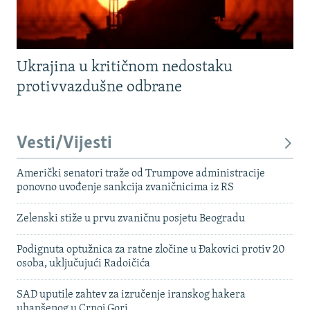
Ukrajina u kritičnom nedostaku
protivvazdušne odbrane
Vesti/Vijesti
Američki senatori traže od Trumpove administracije
ponovno uvođenje sankcija zvaničnicima iz RS
Zelenski stiže u prvu zvaničnu posjetu Beogradu
Podignuta optužnica za ratne zločine u Đakovici protiv 20
osoba, uključujući Radoičića
SAD uputile zahtev za izručenje iranskog hakera
uhapšenog u Crnoj Gori