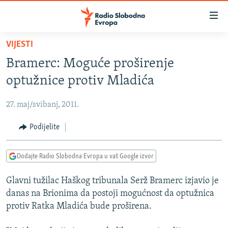
Dostupni
linkovi
Pređite
VIJESTI
na
VIJESTI
Bramerc: Moguće proširenje
glavni
BOSNA I HERCEGOVINA
sadržaj
optužnice protiv Mladića
SRBIJA
Pređite
na
27. maj/svibanj, 2011.
KOSOVO
glavnu
CRNA GORA
Podijelite
navigaciju
Pređite
VIZUELNO
na
Dodajte Radio Slobodna Evropa u vaš Google izvor
PODCASTI
VIDEO
pretragu
Glavni tužilac Haškog tribunala Serž Bramerc izjavio je
RAT U UKRAJINI
FOTOGALERIJE
danas na Brionima da postoji mogućnost da optužnica
KINA NA BALKANU
INFOGRAFIKE
protiv Ratka Mladića bude proširena.
RSE PRIČE IZ SVIJETA