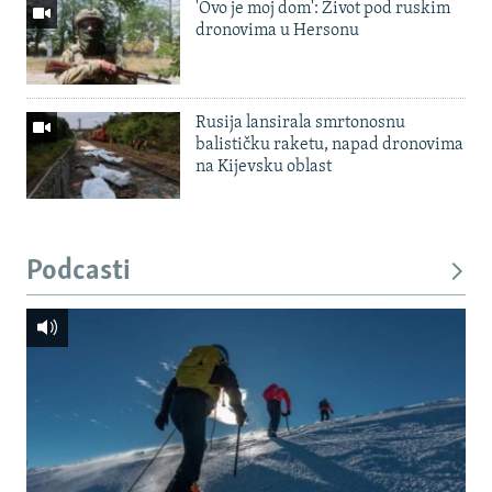
'Ovo je moj dom': Život pod ruskim
dronovima u Hersonu
Rusija lansirala smrtonosnu
balističku raketu, napad dronovima
na Kijevsku oblast
Podcasti