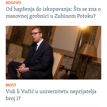
KOSOVO
Od hapšenja do iskopavanja: Šta se zna o
masovnoj grobnici u Zubinom Potoku?
MOST
Vidi li Vučić u univerzitetu neprijatelja
broj 1?