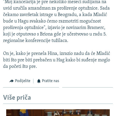
"Moj kancelarija je pre nekoliko meseci sudijama na
ISPRIČAJ MI
uvid uručila amandman za proširenje optužnice. Sada
DNEVNO@RSE
čekamo završetak istrage u Beogradu, a kada Mladić
bude u Hagu svakako ćemo razmotriti mogućnost
SPECIJALI RSE
proširenja optužnice", izjavio je novinarim Bramerc,
VIŠE OD NASLOVA
koji je otputovao s Briona gde je učestvovao u radu 5.
PRATITE NAS
regionalne konferencije tužilaca.
GENOCID U SREBRENICI
POPLAVE I KLIZIŠTA U BIH 2024.
On je, kako je prenela Hina, izrazio nadu da će Mladić
biti što pre biti prebačen u Hag kako bi suđenje moglo
TV LIBERTY
Sve RFE/RL stranice
da početi što pre.
POST SCRIPTUM
MOJA EVROPA
Podijelite
Pratite nas
TRI DECENIJE OD RATA U BIH
Više priča
SVE KARTE DEJTONA
NASTANAK I RASPAD JUGOSLAVIJE