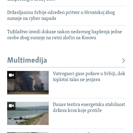
Državljaninu Srbije određen pritvor u Hrvatskoj zbog
sumnje na cyber napade
Tužilaštvo izvodi dokaze nakon nedavnog hapšenja jedne
osobe zbog sumnje na ratni zločin na Kosovu
Multimedija
Vatrogasci gase požare u Srbiji, dok
toplotni talas ne jenjava
Dunav testira energetsku stabilnost
država kroz koje protiče