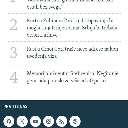
'Godinama smo gradili i za nekoliko sati
ostali bez svega'
2
Kurti u Zubinom Potoku: Iskopavanja bi
mogla trajati mjesecima, Srbija bi trebala
otvoriti arhive
3
Rusi u Crnoj Gori traže nove adrese nakon
uvođenja viza
4
Memorijalni centar Srebrenica: Negiranje
genocida poraslo za više od 50 posto
PRATITE NAS