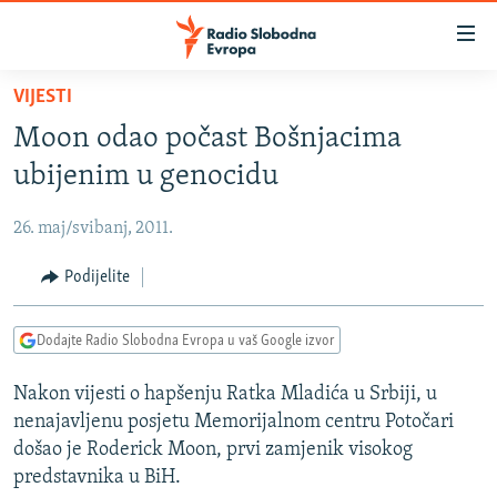
Dostupni
linkovi
Pređite
VIJESTI
na
VIJESTI
Moon odao počast Bošnjacima
glavni
BOSNA I HERCEGOVINA
sadržaj
ubijenim u genocidu
SRBIJA
Pređite
na
26. maj/svibanj, 2011.
KOSOVO
glavnu
CRNA GORA
Podijelite
navigaciju
Pređite
VIZUELNO
na
Dodajte Radio Slobodna Evropa u vaš Google izvor
PODCASTI
VIDEO
pretragu
Nakon vijesti o hapšenju Ratka Mladića u Srbiji, u
RAT U UKRAJINI
FOTOGALERIJE
nenajavljenu posjetu Memorijalnom centru Potočari
KINA NA BALKANU
INFOGRAFIKE
došao je Roderick Moon, prvi zamjenik visokog
predstavnika u BiH.
RSE PRIČE IZ SVIJETA