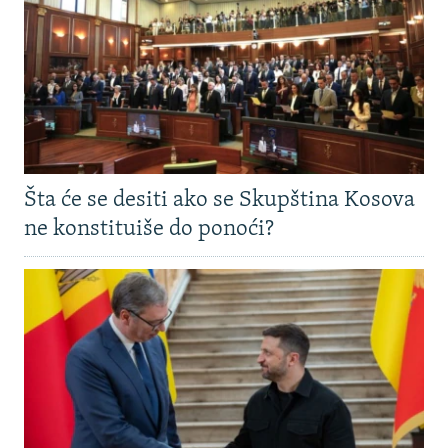
Šta će se desiti ako se Skupština Kosova
ne konstituiše do ponoći?