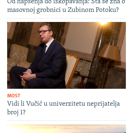
Od hapšenja do iskopavanja: Šta se zna o
masovnoj grobnici u Zubinom Potoku?
MOST
Vidi li Vučić u univerzitetu neprijatelja
broj 1?