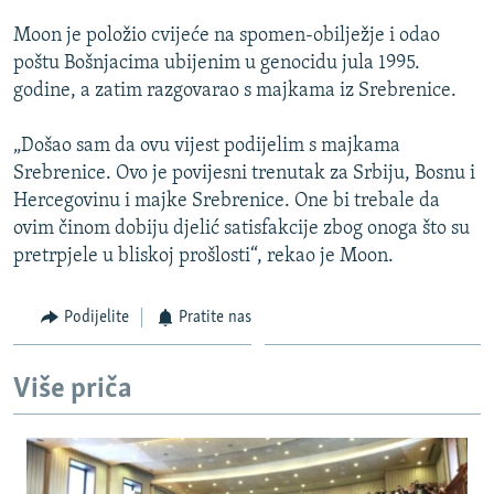
ISPRIČAJ MI
Moon je položio cvijeće na spomen-obilježje i odao
DNEVNO@RSE
poštu Bošnjacima ubijenim u genocidu jula 1995.
godine, a zatim razgovarao s majkama iz Srebrenice.
SPECIJALI RSE
VIŠE OD NASLOVA
„Došao sam da ovu vijest podijelim s majkama
PRATITE NAS
Srebrenice. Ovo je povijesni trenutak za Srbiju, Bosnu i
GENOCID U SREBRENICI
Hercegovinu i majke Srebrenice. One bi trebale da
POPLAVE I KLIZIŠTA U BIH 2024.
ovim činom dobiju djelić satisfakcije zbog onoga što su
pretrpjele u bliskoj prošlosti“, rekao je Moon.
TV LIBERTY
Sve RFE/RL stranice
POST SCRIPTUM
Podijelite
Pratite nas
MOJA EVROPA
TRI DECENIJE OD RATA U BIH
Više priča
SVE KARTE DEJTONA
NASTANAK I RASPAD JUGOSLAVIJE