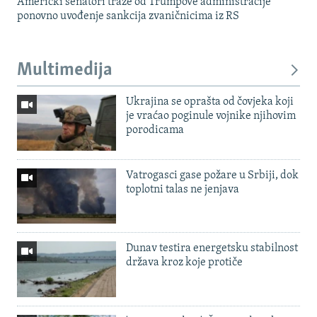
Američki senatori traže od Trumpove administracije
ponovno uvođenje sankcija zvaničnicima iz RS
Multimedija
Ukrajina se oprašta od čovjeka koji
je vraćao poginule vojnike njihovim
porodicama
Vatrogasci gase požare u Srbiji, dok
toplotni talas ne jenjava
Dunav testira energetsku stabilnost
država kroz koje protiče