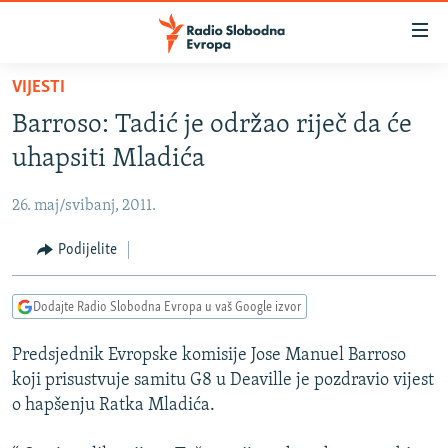
Dostupni
linkovi
Pređite
VIJESTI
na
VIJESTI
Barroso: Tadić je održao riječ da će
glavni
BOSNA I HERCEGOVINA
sadržaj
uhapsiti Mladića
SRBIJA
Pređite
na
26. maj/svibanj, 2011.
KOSOVO
glavnu
CRNA GORA
Podijelite
navigaciju
Pređite
VIZUELNO
na
Dodajte Radio Slobodna Evropa u vaš Google izvor
PODCASTI
VIDEO
pretragu
Predsjednik Evropske komisije Jose Manuel Barroso
RAT U UKRAJINI
FOTOGALERIJE
koji prisustvuje samitu G8 u Deaville je pozdravio vijest
KINA NA BALKANU
INFOGRAFIKE
o hapšenju Ratka Mladića.
RSE PRIČE IZ SVIJETA