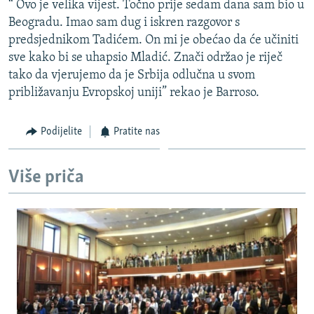
“ Ovo je velika vijest. Točno prije sedam dana sam bio u
ISPRIČAJ MI
Beogradu. Imao sam dug i iskren razgovor s
DNEVNO@RSE
predsjednikom Tadićem. On mi je obećao da će učiniti
sve kako bi se uhapsio Mladić. Znači održao je riječ
SPECIJALI RSE
tako da vjerujemo da je Srbija odlučna u svom
VIŠE OD NASLOVA
približavanju Evropskoj uniji” rekao je Barroso.
PRATITE NAS
GENOCID U SREBRENICI
Podijelite
Pratite nas
POPLAVE I KLIZIŠTA U BIH 2024.
TV LIBERTY
Sve RFE/RL stranice
Više priča
POST SCRIPTUM
MOJA EVROPA
TRI DECENIJE OD RATA U BIH
SVE KARTE DEJTONA
NASTANAK I RASPAD JUGOSLAVIJE