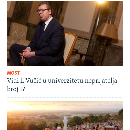
MOST
Vidi li Vučić u univerzitetu neprijatelja
broj 1?