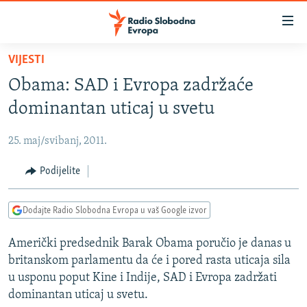
Dostupni
linkovi
Pređite
VIJESTI
na
VIJESTI
Obama: SAD i Evropa zadržaće
glavni
BOSNA I HERCEGOVINA
sadržaj
dominantan uticaj u svetu
SRBIJA
Pređite
na
25. maj/svibanj, 2011.
KOSOVO
glavnu
CRNA GORA
Podijelite
navigaciju
Pređite
VIZUELNO
na
Dodajte Radio Slobodna Evropa u vaš Google izvor
PODCASTI
VIDEO
pretragu
Američki predsednik Barak Obama poručio je danas u
RAT U UKRAJINI
FOTOGALERIJE
britanskom parlamentu da će i pored rasta uticaja sila
KINA NA BALKANU
INFOGRAFIKE
u usponu poput Kine i Indije, SAD i Evropa zadržati
dominantan uticaj u svetu.
RSE PRIČE IZ SVIJETA