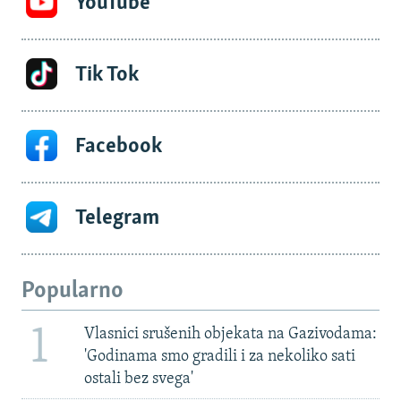
YouTube
Tik Tok
Facebook
Telegram
Popularno
1
Vlasnici srušenih objekata na Gazivodama:
'Godinama smo gradili i za nekoliko sati
ostali bez svega'