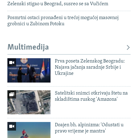
Zelenski stigao u Beograd, susreo se sa Vučićem
Posmrtni ostaci pronađeni u trećoj mogućoj masovnoj
grobnici u Zubinom Potoku
Multimedija
Prva poseta Zelenskog Beogradu:
Najava jačanja saradnje Srbije i
Ukrajine
Satelitski snimci otkrivaju štetu na
skladištima ruskog 'Amazona'
Doajen bh. alpinizma: 'Odustati u
pravo vrijeme je mantra'