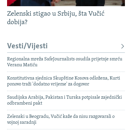
Zelenski stigao u Srbiju, šta Vučić
dobija?
Vesti/Vijesti
Regionalna mreža SafeJournalists osudila prijetnje smrću
Veranu Matiću
Konstitutivna sjednica Skupštine Kosova odložena, Kurti
ponovo traži 'dodatno vrijeme' za dogovor
Saudijska Arabija, Pakistan i Turska potpisale zajednički
odbrambeni pakt
Zelenski u Beogradu, Vučić kaže da nisu razgovarali o
vojnoj saradnji