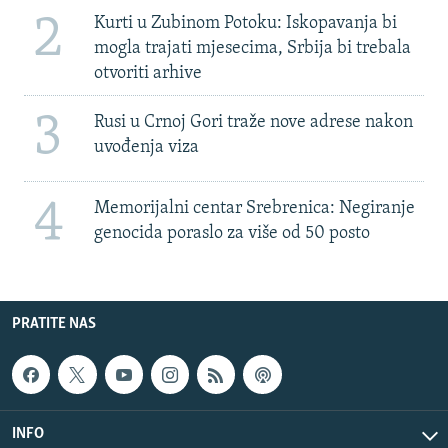
2
Kurti u Zubinom Potoku: Iskopavanja bi
mogla trajati mjesecima, Srbija bi trebala
otvoriti arhive
3
Rusi u Crnoj Gori traže nove adrese nakon
uvođenja viza
4
Memorijalni centar Srebrenica: Negiranje
genocida poraslo za više od 50 posto
PRATITE NAS
INFO