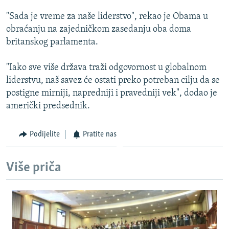
ISPRIČAJ MI
"Sada je vreme za naše liderstvo", rekao je Obama u
DNEVNO@RSE
obraćanju na zajedničkom zasedanju oba doma
britanskog parlamenta.
SPECIJALI RSE
VIŠE OD NASLOVA
"Iako sve više država traži odgovornost u globalnom
PRATITE NAS
liderstvu, naš savez će ostati preko potreban cilju da se
GENOCID U SREBRENICI
postigne mirniji, napredniji i pravedniji vek", dodao je
POPLAVE I KLIZIŠTA U BIH 2024.
američki predsednik.
TV LIBERTY
Sve RFE/RL stranice
Podijelite
Pratite nas
POST SCRIPTUM
MOJA EVROPA
Više priča
TRI DECENIJE OD RATA U BIH
SVE KARTE DEJTONA
NASTANAK I RASPAD JUGOSLAVIJE