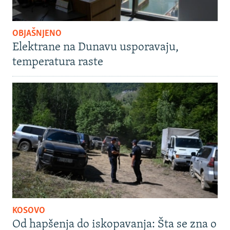
OBJAŠNJENO
Elektrane na Dunavu usporavaju,
temperatura raste
KOSOVO
Od hapšenja do iskopavanja: Šta se zna o