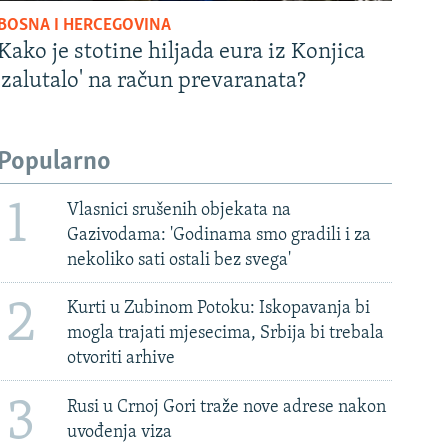
BOSNA I HERCEGOVINA
Kako je stotine hiljada eura iz Konjica
'zalutalo' na račun prevaranata?
Popularno
1
Vlasnici srušenih objekata na
Gazivodama: 'Godinama smo gradili i za
nekoliko sati ostali bez svega'
2
Kurti u Zubinom Potoku: Iskopavanja bi
mogla trajati mjesecima, Srbija bi trebala
otvoriti arhive
3
Rusi u Crnoj Gori traže nove adrese nakon
uvođenja viza