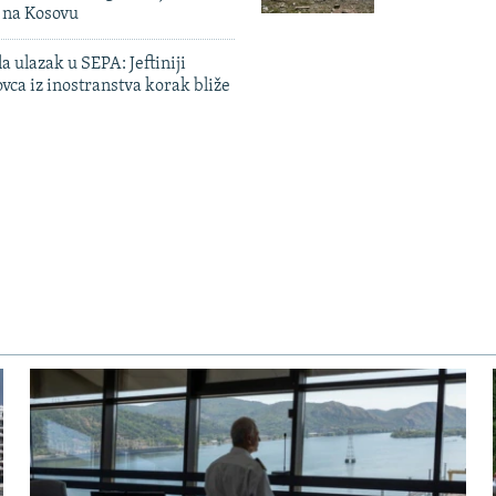
n na Kosovu
a ulazak u SEPA: Jeftiniji
ovca iz inostranstva korak bliže