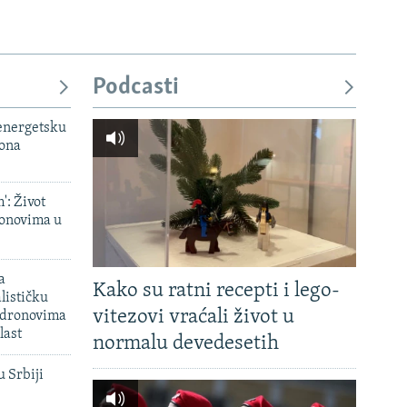
Podcasti
 energetsku
iona
': Život
onovima u
a
Kako su ratni recepti i lego-
lističku
vitezovi vraćali život u
 dronovima
last
normalu devedesetih
u Srbiji