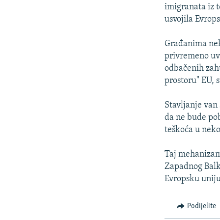
ISPRIČAJ MI
imigranata iz t
DNEVNO@RSE
usvojila Evrop
SPECIJALI RSE
Građanima nek
VIŠE OD NASLOVA
privremeno uve
odbačenih zaht
GENOCID U SREBRENICI
prostoru" EU, 
POPLAVE I KLIZIŠTA U BIH 2024.
Stavljanje van 
TV LIBERTY
da ne bude pob
POST SCRIPTUM
teškoća u nekoj
MOJA EVROPA
Taj mehanizam,
TRI DECENIJE OD RATA U BIH
Zapadnog Balka
SVE KARTE DEJTONA
Evropsku uniju
NASTANAK I RASPAD JUGOSLAVIJE
Podijelite