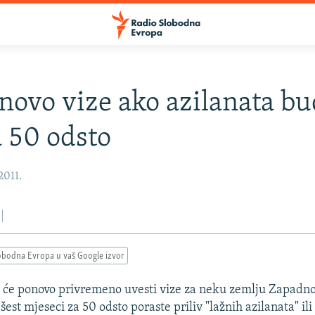
novo vize ako azilanata b
a 50 odsto
2011.
obodna Evropa u vaš Google izvor
a će ponovo privremeno uvesti vize za neku zemlju Zapadn
šest mjeseci za 50 odsto poraste priliv "lažnih azilanata" ili