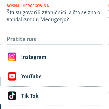
BOSNA I HERCEGOVINA
Šta su govorili zvaničnici, a šta se zna o
vandalizmu u Međugorju?
Pratite nas
Instagram
YouTube
Tik Tok