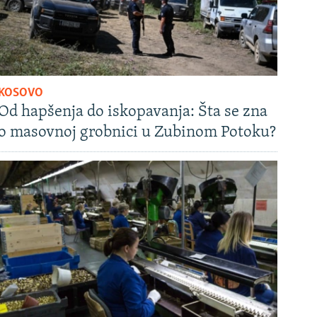
KOSOVO
Od hapšenja do iskopavanja: Šta se zna
o masovnoj grobnici u Zubinom Potoku?