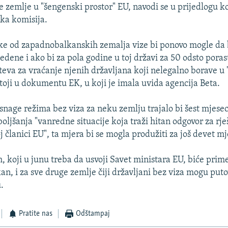
e zemlje u "šengenski prostor" EU, navodi se u prijedlogu ko
ska komisija.
e od zapadnobalkanskih zemalja vize bi ponovo mogle da
dene i ako bi za pola godine u toj državi za 50 odsto poras
eva za vraćanje njenih državljana koji nelegalno borave 
stoji u dokumentu EK, u koji je imala uvida agencija Beta.
snage režima bez viza za neku zemlju trajalo bi šest mjeseci
oljšanja "vanredne situacije koja traži hitan odgovor za rj
 članici EU", ta mjera bi se mogla produžiti za još devet mj
 koji u junu treba da usvoji Savet ministara EU, biće prim
n, i za sve druge zemlje čiji državljani bez viza mogu puto
.
Pratite nas
Odštampaj