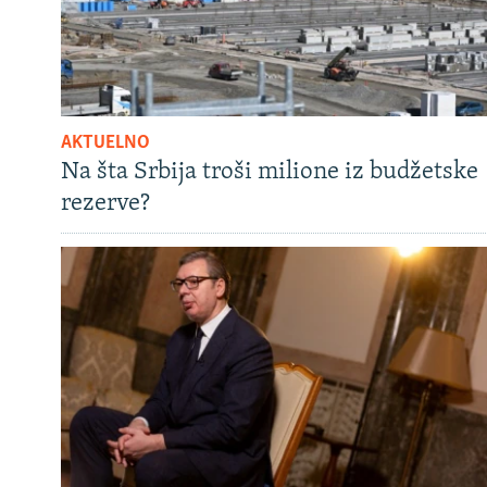
AKTUELNO
Na šta Srbija troši milione iz budžetske
rezerve?