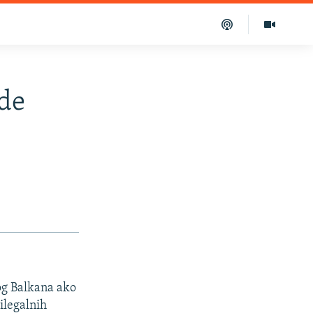
ude
og Balkana ako
 ilegalnih