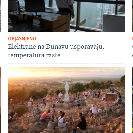
OBJAŠNJENO
Elektrane na Dunavu usporavaju,
temperatura raste