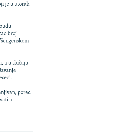
ji je u utorak
 budu
tao broj
u "šengenskom
, a u slučaju
ešavanje
eseci.
enjivan, pored
vati u