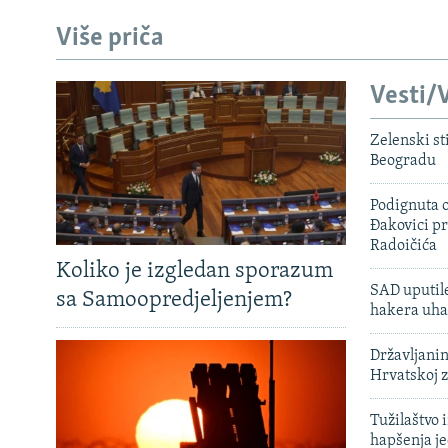
Više priča
Vesti/V
Zelenski st
Beogradu
Podignuta o
Đakovici pr
Radoičića
Koliko je izgledan sporazum
SAD uputile
sa Samoopredjeljenjem?
hakera uha
Državljanin
Hrvatskoj 
Tužilaštvo
hapšenja j