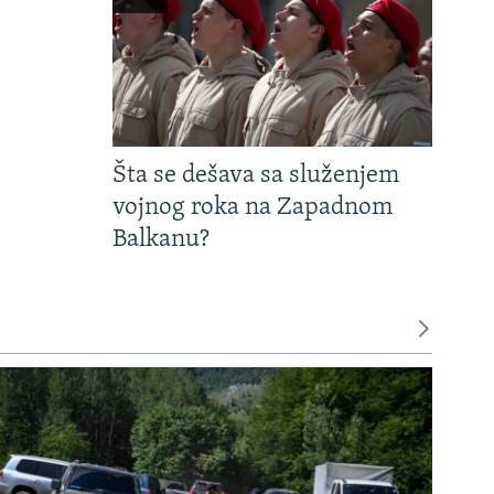
Šta se dešava sa služenjem
vojnog roka na Zapadnom
Balkanu?