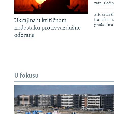
ratni zloči
BiH zatražil
Ukrajina u kritičnom
transferi n
građanima
nedostaku protivvazdušne
odbrane
U fokusu