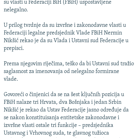
su vlasti u Federaciji BiH (FBiH) uspostavljene
ISPRIČAJ MI
nelegalno.
DNEVNO@RSE
U prilog tvrdnje da su izvršne i zakonodavne vlasti u
SPECIJALI RSE
Federaciji legalne predsjednik Vlade FBiH Nermin
VIŠE OD NASLOVA
Nikšić rekao je da su Vlada i Ustavni sud Federacije u
PRATITE NAS
prepisci.
GENOCID U SREBRENICI
POPLAVE I KLIZIŠTA U BIH 2024.
Prema njegovim riječima, teško da bi Ustavni sud tražio
saglasnost za imenovanja od nelegalno formirane
TV LIBERTY
Sve RFE/RL stranice
vlade.
POST SCRIPTUM
Govoreći o činjenici da se na šest ključnih pozicija u
MOJA EVROPA
FBiH nalaze tri Hrvata, dva Bošnjaka i jedan Srbin
TRI DECENIJE OD RATA U BIH
Nikšić je rekao da Ustav Federacije jasno određuje da
SVE KARTE DEJTONA
se nakon konstituisanja entitetske zakonodavne i
izvršne vlasti ostale tri funkcije – predsjednika
NASTANAK I RASPAD JUGOSLAVIJE
Ustavnog i Vrhovnog suda, te glavnog tužioca