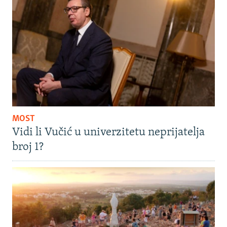
MOST
Vidi li Vučić u univerzitetu neprijatelja
broj 1?