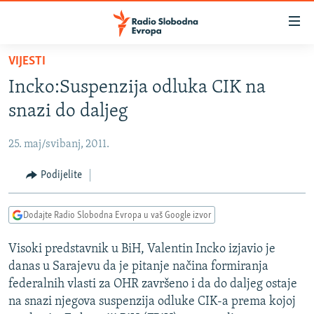
Dostupni
linkovi
Pređite
VIJESTI
na
VIJESTI
Incko:Suspenzija odluka CIK na
glavni
BOSNA I HERCEGOVINA
sadržaj
snazi do daljeg
SRBIJA
Pređite
na
25. maj/svibanj, 2011.
KOSOVO
glavnu
CRNA GORA
Podijelite
navigaciju
Pređite
VIZUELNO
na
Dodajte Radio Slobodna Evropa u vaš Google izvor
PODCASTI
VIDEO
pretragu
Visoki predstavnik u BiH, Valentin Incko izjavio je
RAT U UKRAJINI
FOTOGALERIJE
danas u Sarajevu da je pitanje načina formiranja
KINA NA BALKANU
INFOGRAFIKE
federalnih vlasti za OHR završeno i da do daljeg ostaje
na snazi njegova suspenzija odluke CIK-a prema kojoj
RSE PRIČE IZ SVIJETA