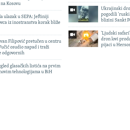
n na Kosovu
Ukrajinski dr
pogodili 'rusk
a ulazak u SEPA: Jeftiniji
blizini Sankt 
ovca iz inostranstva korak bliže
'Ljudski safari
dron lovi prod
evan Filipović pretučen u centru
pijaci u Herso
učić osudio napad i traži
e odgovornih
zgled glasačkih listića na prvim
 novim tehnologijama u BiH