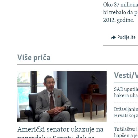
Oko 37 miliona
bi trebalo da 
2012. godine.
Podijelite
Više priča
Vesti/V
SAD uputile
hakera uha
Državljanin
Hrvatskoj 
Američki senator ukazuje na
Tužilaštvo
hapšenja j