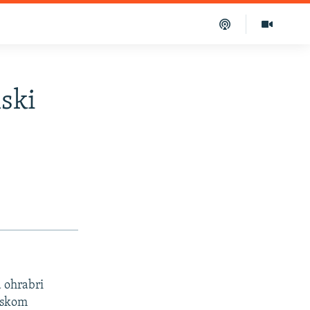
ski
 ohrabri
omskom