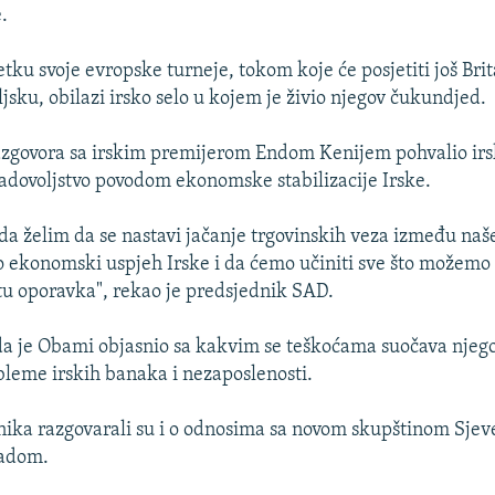
.
ku svoje evropske turneje, tokom koje će posjetiti još Brit
jsku, obilazi irsko selo u kojem je živio njegov čukundjed.
razgovora sa irskim premijerom Endom Kenijem pohvalio ir
 zadovoljstvo povodom ekonomske stabilizacije Irske.
da želim da se nastavi jačanje trgovinskih veza između naše
ekonomski uspjeh Irske i da ćemo učiniti sve što možemo 
u oporavka", rekao je predsjednik SAD.
da je Obami objasnio sa kakvim se teškoćama suočava njego
leme irskih banaka i nezaposlenosti.
nika razgovarali su i o odnosima sa novom skupštinom Sjeve
ladom.