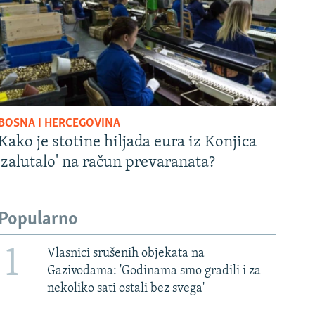
BOSNA I HERCEGOVINA
Kako je stotine hiljada eura iz Konjica
'zalutalo' na račun prevaranata?
Popularno
1
Vlasnici srušenih objekata na
Gazivodama: 'Godinama smo gradili i za
nekoliko sati ostali bez svega'