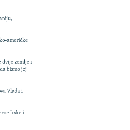
aniju,
sko-američke
 dvije zemlje i
da bismo joj
va Vlada i
rne Irske i