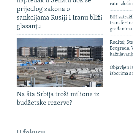
napredak u Senatu dok se
ratni zloči
prijedlog zakona o
sankcijama Rusiji i Iranu bliži
BiH zatražil
transferi n
glasanju
građanima
Reditelj St
Beograda, V
kažnjavanj
Objavljen i
izborima s
Na šta Srbija troši milione iz
budžetske rezerve?