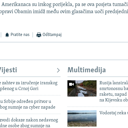
 Amerikanaca su irskog porijekla, pa se ova posjeta tumači
popravi Obamin imidž među ovim glasačima uoči predsjedni
Pratite nas
Odštampaj
ijesti
Multimedija
 zahtev za izručenje iranskog
Rusija lansiral
pšenog u Crnoj Gori
smrtonosnu ba
raketu, napad
na Kijevsku ob
u Srbije određen pritvor u
zbog sumnje na cyber napade
Vodostaj reka 
 izvodi dokaze nakon nedavnog
edne osobe zbog sumnje na