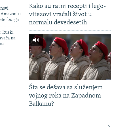
Kako su ratni recepti i lego-
onovi
vitezovi vraćali život u
i Amazon' u
Peterburga
normalu devedesetih
': Ruski
avača na
nu
Šta se dešava sa služenjem
vojnog roka na Zapadnom
Balkanu?