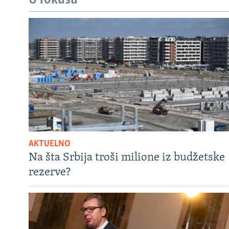
U fokusu
AKTUELNO
Na šta Srbija troši milione iz budžetske
rezerve?