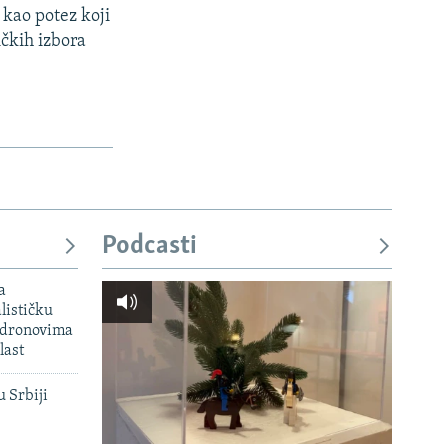
 kao potez koji
čkih izbora
Podcasti
a
lističku
 dronovima
last
u Srbiji