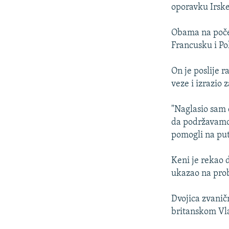
ISPRIČAJ MI
oporavku Irske
DNEVNO@RSE
Obama na počet
SPECIJALI RSE
Francusku i Pol
VIŠE OD NASLOVA
On je poslije 
GENOCID U SREBRENICI
veze i izrazio
POPLAVE I KLIZIŠTA U BIH 2024.
"Naglasio sam 
TV LIBERTY
da podržavamo 
POST SCRIPTUM
pomogli na put
MOJA EVROPA
Keni je rekao 
TRI DECENIJE OD RATA U BIH
ukazao na prob
SVE KARTE DEJTONA
Dvojica zvanič
NASTANAK I RASPAD JUGOSLAVIJE
britanskom V