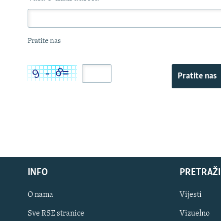
Pratite nas
Pratite nas
INFO
PRETRAŽI
O nama
Vijesti
Sve RSE stranice
Vizuelno
PRATITE NAS