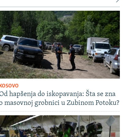
KOSOVO
Od hapšenja do iskopavanja: Šta se zna
o masovnoj grobnici u Zubinom Potoku?