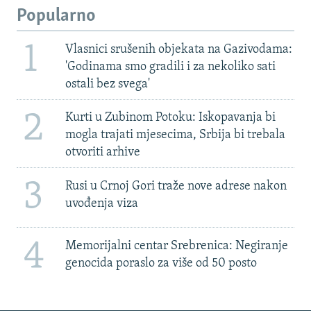
Popularno
1
Vlasnici srušenih objekata na Gazivodama:
'Godinama smo gradili i za nekoliko sati
ostali bez svega'
2
Kurti u Zubinom Potoku: Iskopavanja bi
mogla trajati mjesecima, Srbija bi trebala
otvoriti arhive
3
Rusi u Crnoj Gori traže nove adrese nakon
uvođenja viza
4
Memorijalni centar Srebrenica: Negiranje
genocida poraslo za više od 50 posto