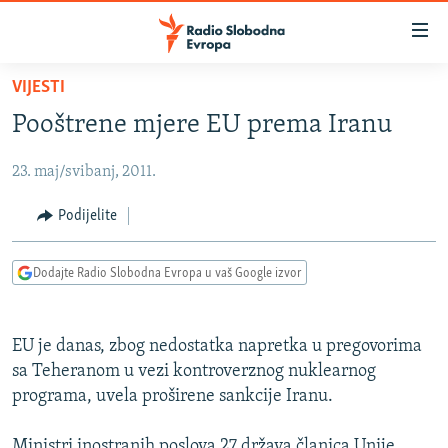
Dostupni
linkovi
Pređite
VIJESTI
na
VIJESTI
Pooštrene mjere EU prema Iranu
glavni
BOSNA I HERCEGOVINA
sadržaj
23. maj/svibanj, 2011.
SRBIJA
Pređite
na
KOSOVO
Podijelite
glavnu
CRNA GORA
navigaciju
Dodajte Radio Slobodna Evropa u vaš Google izvor
Pređite
VIZUELNO
na
PODCASTI
VIDEO
pretragu
EU je danas, zbog nedostatka napretka u pregovorima
RAT U UKRAJINI
FOTOGALERIJE
sa Teheranom u vezi kontroverznog nuklearnog
KINA NA BALKANU
programa, uvela proširene sankcije Iranu.
INFOGRAFIKE
RSE PRIČE IZ SVIJETA
Ministri inostranih poslova 27 država članica Unije