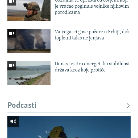
Ukrajina se oprašta od čovjeka koji
je vraćao poginule vojnike njihovim
porodicama
Vatrogasci gase požare u Srbiji, dok
toplotni talas ne jenjava
Dunav testira energetsku stabilnost
država kroz koje protiče
Podcasti