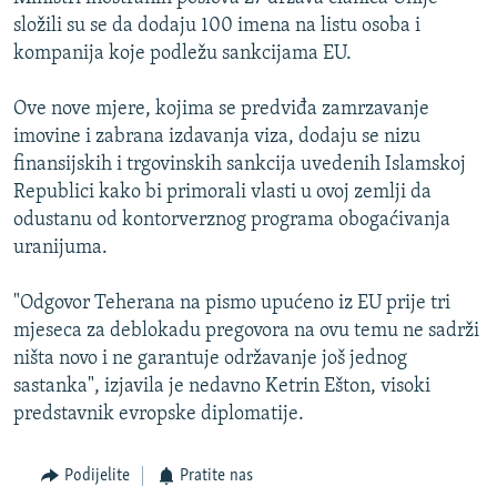
ISPRIČAJ MI
složili su se da dodaju 100 imena na listu osoba i
kompanija koje podležu sankcijama EU.
DNEVNO@RSE
SPECIJALI RSE
Ove nove mjere, kojima se predviđa zamrzavanje
imovine i zabrana izdavanja viza, dodaju se nizu
VIŠE OD NASLOVA
PRATITE NAS
finansijskih i trgovinskih sankcija uvedenih Islamskoj
GENOCID U SREBRENICI
Republici kako bi primorali vlasti u ovoj zemlji da
odustanu od kontorverznog programa obogaćivanja
POPLAVE I KLIZIŠTA U BIH 2024.
uranijuma.
TV LIBERTY
Sve RFE/RL stranice
POST SCRIPTUM
"Odgovor Teherana na pismo upućeno iz EU prije tri
mjeseca za deblokadu pregovora na ovu temu ne sadrži
MOJA EVROPA
ništa novo i ne garantuje održavanje još jednog
TRI DECENIJE OD RATA U BIH
sastanka", izjavila je nedavno Ketrin Ešton, visoki
predstavnik evropske diplomatije.
SVE KARTE DEJTONA
NASTANAK I RASPAD JUGOSLAVIJE
Podijelite
Pratite nas