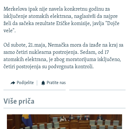
ISPRIČAJ MI
Merkelova ipak nije navela konkretnu godinu za
DNEVNO@RSE
isključenje atomskih elektrana, naglasivši da najpre
želi da sačeka rezultate Etičke komisije, javlja "Dojče
SPECIJALI RSE
vele".
VIŠE OD NASLOVA
PRATITE NAS
Od subote, 21.maja, Nemačka mora da izađe na kraj sa
GENOCID U SREBRENICI
samo četiri nuklearna postrojenja. Sedam, od 17
POPLAVE I KLIZIŠTA U BIH 2024.
atomskih elektrana, je zbog moratorijuma isključeno,
četiri postrojenja su podvrgnuta kontroli.
TV LIBERTY
Sve RFE/RL stranice
POST SCRIPTUM
Podijelite
Pratite nas
MOJA EVROPA
TRI DECENIJE OD RATA U BIH
Više priča
SVE KARTE DEJTONA
NASTANAK I RASPAD JUGOSLAVIJE