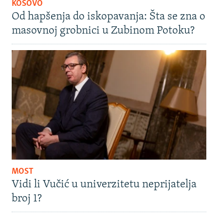
KOSOVO
Od hapšenja do iskopavanja: Šta se zna o
masovnoj grobnici u Zubinom Potoku?
MOST
Vidi li Vučić u univerzitetu neprijatelja
broj 1?