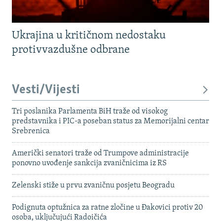
Ukrajina u kritičnom nedostaku
protivvazdušne odbrane
Vesti/Vijesti
Tri poslanika Parlamenta BiH traže od visokog
predstavnika i PIC-a poseban status za Memorijalni centar
Srebrenica
Američki senatori traže od Trumpove administracije
ponovno uvođenje sankcija zvaničnicima iz RS
Zelenski stiže u prvu zvaničnu posjetu Beogradu
Podignuta optužnica za ratne zločine u Đakovici protiv 20
osoba, uključujući Radoičića