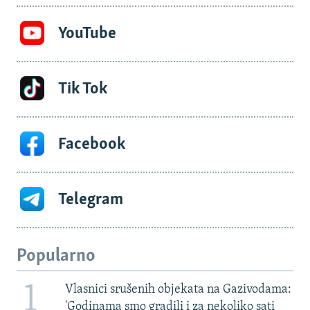
YouTube
Tik Tok
Facebook
Telegram
Popularno
1
Vlasnici srušenih objekata na Gazivodama:
'Godinama smo gradili i za nekoliko sati