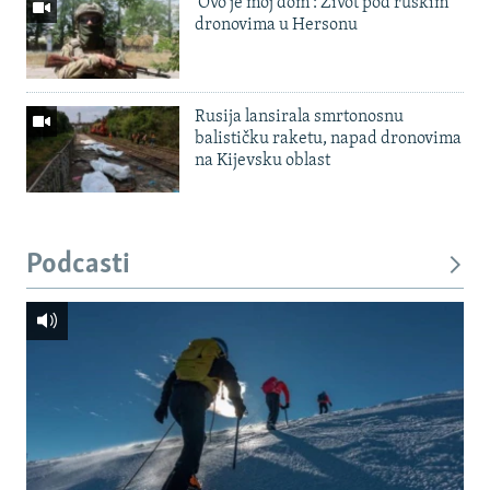
'Ovo je moj dom': Život pod ruskim
dronovima u Hersonu
Rusija lansirala smrtonosnu
balističku raketu, napad dronovima
na Kijevsku oblast
Podcasti