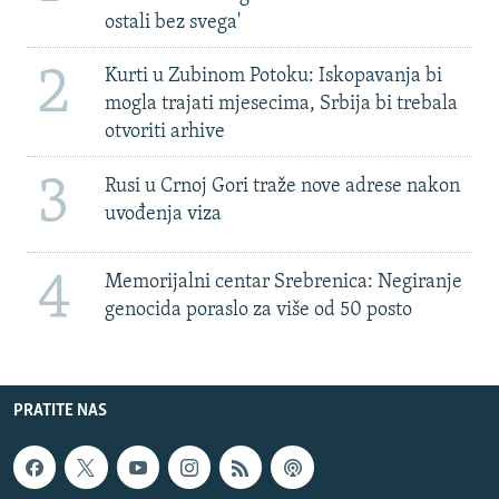
ostali bez svega'
2
Kurti u Zubinom Potoku: Iskopavanja bi
mogla trajati mjesecima, Srbija bi trebala
otvoriti arhive
3
Rusi u Crnoj Gori traže nove adrese nakon
uvođenja viza
4
Memorijalni centar Srebrenica: Negiranje
genocida poraslo za više od 50 posto
PRATITE NAS