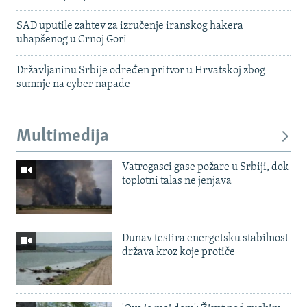
SAD uputile zahtev za izručenje iranskog hakera
uhapšenog u Crnoj Gori
Državljaninu Srbije određen pritvor u Hrvatskoj zbog
sumnje na cyber napade
Multimedija
Vatrogasci gase požare u Srbiji, dok
toplotni talas ne jenjava
Dunav testira energetsku stabilnost
država kroz koje protiče