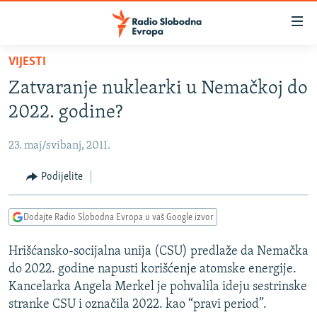
Dostupni
linkovi
Pređite
VIJESTI
na
VIJESTI
Zatvaranje nuklearki u Nemačkoj do
glavni
BOSNA I HERCEGOVINA
sadržaj
2022. godine?
SRBIJA
Pređite
na
23. maj/svibanj, 2011.
KOSOVO
glavnu
CRNA GORA
Podijelite
navigaciju
Pređite
VIZUELNO
na
Dodajte Radio Slobodna Evropa u vaš Google izvor
PODCASTI
VIDEO
pretragu
Hrišćansko-socijalna unija (CSU) predlaže da Nemačka
RAT U UKRAJINI
FOTOGALERIJE
do 2022. godine napusti korišćenje atomske energije.
KINA NA BALKANU
INFOGRAFIKE
Kancelarka Angela Merkel je pohvalila ideju sestrinske
stranke CSU i označila 2022. kao “pravi period”.
RSE PRIČE IZ SVIJETA