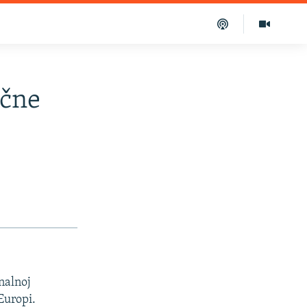
očne
onalnoj
Europi.