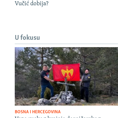
Vučić dobija?
U fokusu
BOSNA I HERCEGOVINA