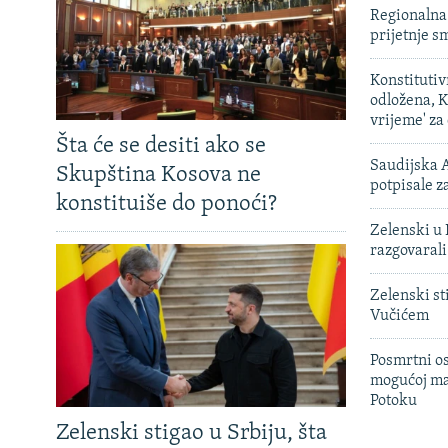
Regionalna 
prijetnje 
Konstituti
odložena, K
vrijeme' za
Šta će se desiti ako se
Saudijska A
Skupština Kosova ne
potpisale 
konstituiše do ponoći?
Zelenski u 
razgovarali
Zelenski st
Vučićem
Posmrtni os
mogućoj ma
Potoku
Zelenski stigao u Srbiju, šta