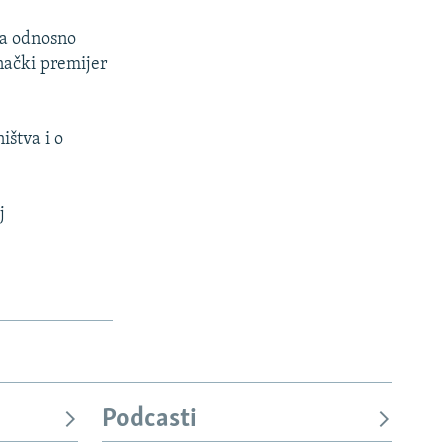
va odnosno
nački premijer
ištva i o
j
Podcasti