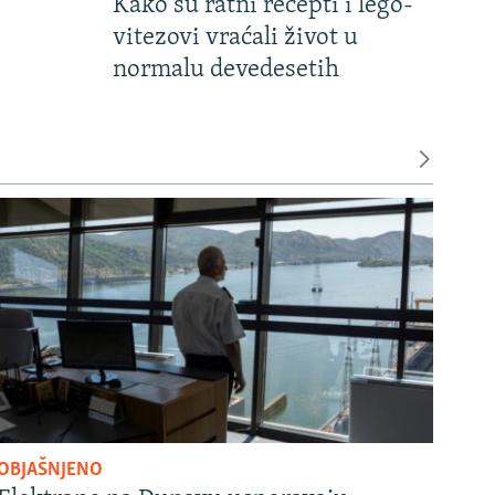
Kako su ratni recepti i lego-
vitezovi vraćali život u
normalu devedesetih
OBJAŠNJENO