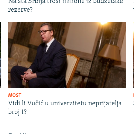
Na šta Srbija troši milione iz budžetske
rezerve?
MOST
Vidi li Vučić u univerzitetu neprijatelja
?
broj 1?