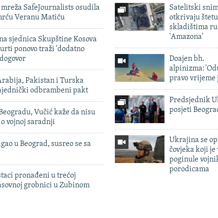
mreža SafeJournalists osudila
Satelitski sni
smrću Veranu Matiću
otkrivaju štetu
skladištima r
'Amazona'
vna sjednica Skupštine Kosova
urti ponovo traži 'dodatno
 dogovor
Doajen bh.
alpinizma: 'Od
pravo vrijeme 
rabija, Pakistan i Turska
zajednički odbrambeni pakt
Predsjednik U
posjeti Beogr
Beogradu, Vučić kaže da nisu
 o vojnoj saradnji
Ukrajina se op
igao u Beograd, susreo se sa
čovjeka koji je
poginule vojni
porodicama
taci pronađeni u trećoj
sovnoj grobnici u Zubinom