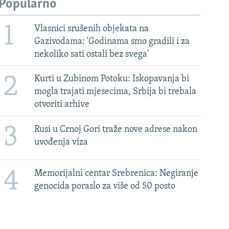
Popularno
1
Vlasnici srušenih objekata na
Gazivodama: 'Godinama smo gradili i za
nekoliko sati ostali bez svega'
2
Kurti u Zubinom Potoku: Iskopavanja bi
mogla trajati mjesecima, Srbija bi trebala
otvoriti arhive
3
Rusi u Crnoj Gori traže nove adrese nakon
uvođenja viza
4
Memorijalni centar Srebrenica: Negiranje
genocida poraslo za više od 50 posto