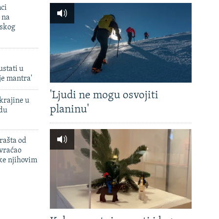
mci
 na
uskog
ustati u
je mantra'
'Ljudi ne mogu osvojiti
krajine u
planinu'
adu
rašta od
 vraćao
ke njihovim