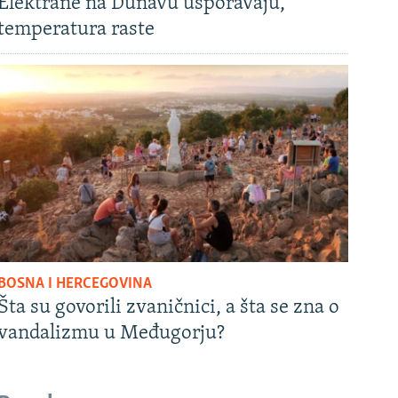
Elektrane na Dunavu usporavaju,
temperatura raste
BOSNA I HERCEGOVINA
Šta su govorili zvaničnici, a šta se zna o
vandalizmu u Međugorju?