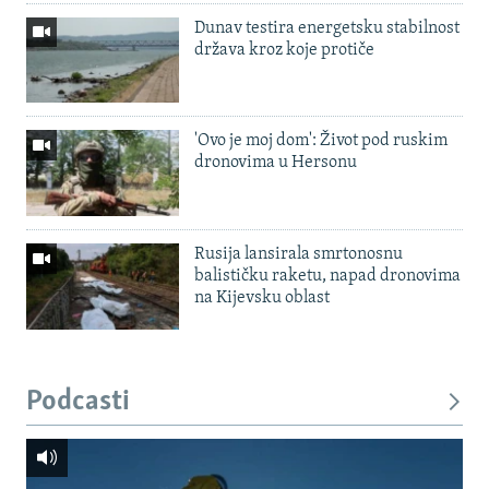
Dunav testira energetsku stabilnost
država kroz koje protiče
'Ovo je moj dom': Život pod ruskim
dronovima u Hersonu
Rusija lansirala smrtonosnu
balističku raketu, napad dronovima
na Kijevsku oblast
Podcasti