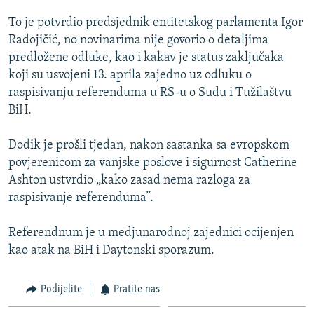
ISPRIČAJ MI
To je potvrdio predsjednik entitetskog parlamenta Igor
DNEVNO@RSE
Radojičić, no novinarima nije govorio o detaljima
predložene odluke, kao i kakav je status zaključaka
SPECIJALI RSE
koji su usvojeni 13. aprila zajedno uz odluku o
VIŠE OD NASLOVA
raspisivanju referenduma u RS-u o Sudu i Tužilaštvu
PRATITE NAS
BiH.
GENOCID U SREBRENICI
POPLAVE I KLIZIŠTA U BIH 2024.
Dodik je prošli tjedan, nakon sastanka sa evropskom
povjerenicom za vanjske poslove i sigurnost Catherine
TV LIBERTY
Sve RFE/RL stranice
Ashton ustvrdio „kako zasad nema razloga za
POST SCRIPTUM
raspisivanje referenduma”.
MOJA EVROPA
Referendnum je u medjunarodnoj zajednici ocijenjen
TRI DECENIJE OD RATA U BIH
kao atak na BiH i Daytonski sporazum.
SVE KARTE DEJTONA
Podijelite
Pratite nas
NASTANAK I RASPAD JUGOSLAVIJE