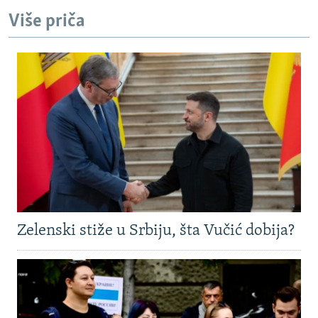
Više priča
Zelenski stiže u Srbiju, šta Vučić dobija?