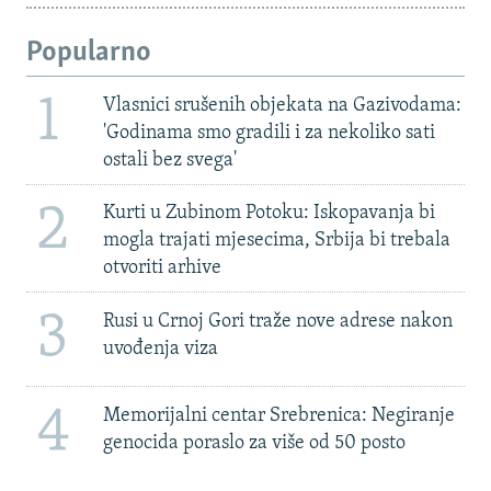
Popularno
1
Vlasnici srušenih objekata na Gazivodama:
'Godinama smo gradili i za nekoliko sati
ostali bez svega'
2
Kurti u Zubinom Potoku: Iskopavanja bi
mogla trajati mjesecima, Srbija bi trebala
otvoriti arhive
3
Rusi u Crnoj Gori traže nove adrese nakon
uvođenja viza
4
Memorijalni centar Srebrenica: Negiranje
genocida poraslo za više od 50 posto