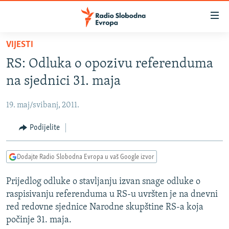
Dostupni
linkovi
Pređite
VIJESTI
na
VIJESTI
RS: Odluka o opozivu referenduma
glavni
BOSNA I HERCEGOVINA
sadržaj
na sjednici 31. maja
SRBIJA
Pređite
na
19. maj/svibanj, 2011.
KOSOVO
glavnu
CRNA GORA
Podijelite
navigaciju
Pređite
VIZUELNO
na
Dodajte Radio Slobodna Evropa u vaš Google izvor
PODCASTI
VIDEO
pretragu
Prijedlog odluke o stavljanju izvan snage odluke o
RAT U UKRAJINI
FOTOGALERIJE
raspisivanju referenduma u RS-u uvršten je na dnevni
KINA NA BALKANU
INFOGRAFIKE
red redovne sjednice Narodne skupštine RS-a koja
počinje 31. maja.
RSE PRIČE IZ SVIJETA