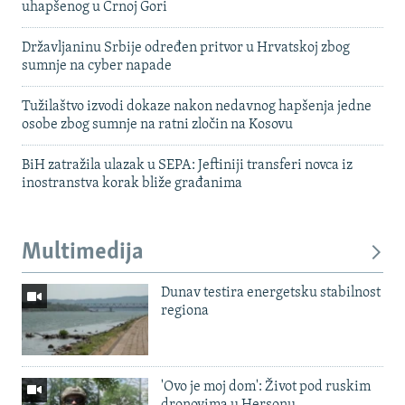
uhapšenog u Crnoj Gori
Državljaninu Srbije određen pritvor u Hrvatskoj zbog
sumnje na cyber napade
Tužilaštvo izvodi dokaze nakon nedavnog hapšenja jedne
osobe zbog sumnje na ratni zločin na Kosovu
BiH zatražila ulazak u SEPA: Jeftiniji transferi novca iz
inostranstva korak bliže građanima
Multimedija
Dunav testira energetsku stabilnost
regiona
'Ovo je moj dom': Život pod ruskim
dronovima u Hersonu