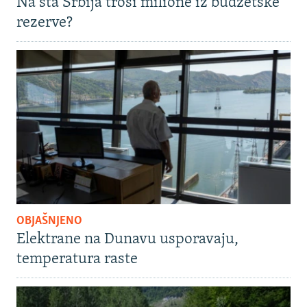
Na šta Srbija troši milione iz budžetske
rezerve?
OBJAŠNJENO
Elektrane na Dunavu usporavaju,
temperatura raste