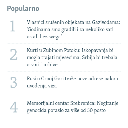
Popularno
1
Vlasnici srušenih objekata na Gazivodama:
'Godinama smo gradili i za nekoliko sati
ostali bez svega'
2
Kurti u Zubinom Potoku: Iskopavanja bi
mogla trajati mjesecima, Srbija bi trebala
otvoriti arhive
3
Rusi u Crnoj Gori traže nove adrese nakon
uvođenja viza
4
Memorijalni centar Srebrenica: Negiranje
genocida poraslo za više od 50 posto