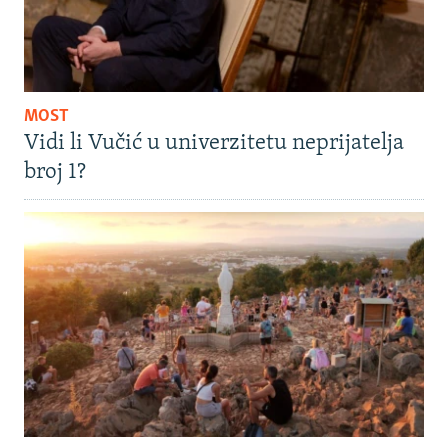
MOST
Vidi li Vučić u univerzitetu neprijatelja
broj 1?