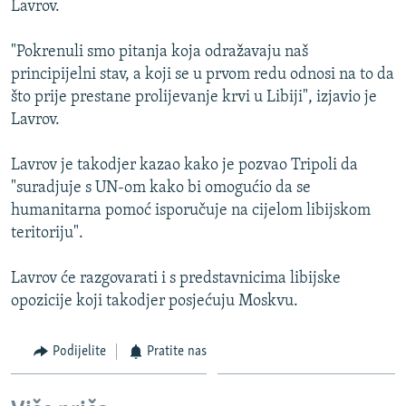
Lavrov.
ISPRIČAJ MI
DNEVNO@RSE
"Pokrenuli smo pitanja koja odražavaju naš
principijelni stav, a koji se u prvom redu odnosi na to da
SPECIJALI RSE
što prije prestane prolijevanje krvi u Libiji", izjavio je
VIŠE OD NASLOVA
Lavrov.
PRATITE NAS
GENOCID U SREBRENICI
Lavrov je takodjer kazao kako je pozvao Tripoli da
POPLAVE I KLIZIŠTA U BIH 2024.
"suradjuje s UN-om kako bi omogućio da se
humanitarna pomoć isporučuje na cijelom libijskom
TV LIBERTY
Sve RFE/RL stranice
teritoriju".
POST SCRIPTUM
Lavrov će razgovarati i s predstavnicima libijske
MOJA EVROPA
opozicije koji takodjer posjećuju Moskvu.
TRI DECENIJE OD RATA U BIH
SVE KARTE DEJTONA
Podijelite
Pratite nas
NASTANAK I RASPAD JUGOSLAVIJE