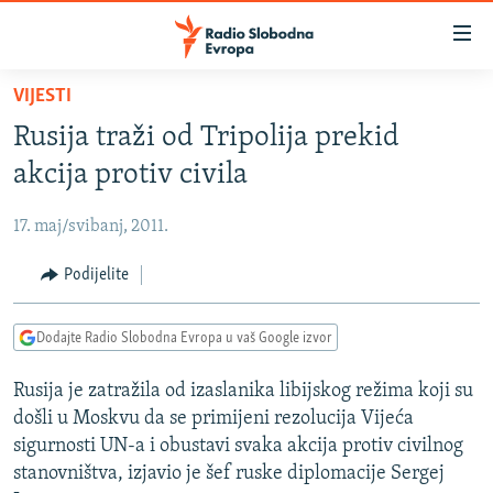
Dostupni
linkovi
Pređite
VIJESTI
na
VIJESTI
Rusija traži od Tripolija prekid
glavni
BOSNA I HERCEGOVINA
sadržaj
akcija protiv civila
SRBIJA
Pređite
na
17. maj/svibanj, 2011.
KOSOVO
glavnu
CRNA GORA
Podijelite
navigaciju
Pređite
VIZUELNO
na
Dodajte Radio Slobodna Evropa u vaš Google izvor
PODCASTI
VIDEO
pretragu
Rusija je zatražila od izaslanika libijskog režima koji su
RAT U UKRAJINI
FOTOGALERIJE
došli u Moskvu da se primijeni rezolucija Vijeća
KINA NA BALKANU
INFOGRAFIKE
sigurnosti UN-a i obustavi svaka akcija protiv civilnog
stanovništva, izjavio je šef ruske diplomacije Sergej
RSE PRIČE IZ SVIJETA