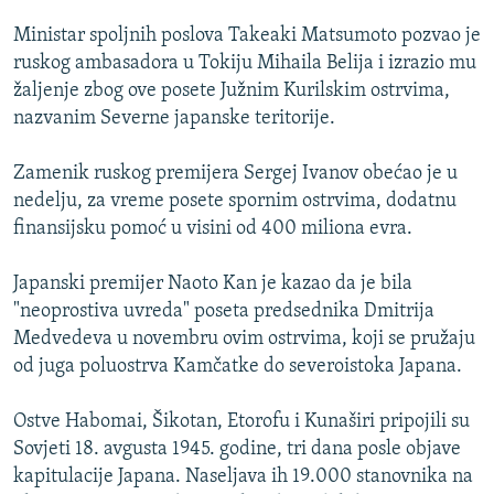
ISPRIČAJ MI
Ministar spoljnih poslova Takeaki Matsumoto pozvao je
DNEVNO@RSE
ruskog ambasadora u Tokiju Mihaila Belija i izrazio mu
žaljenje zbog ove posete Južnim Kurilskim ostrvima,
SPECIJALI RSE
nazvanim Severne japanske teritorije.
VIŠE OD NASLOVA
PRATITE NAS
Zamenik ruskog premijera Sergej Ivanov obećao je u
GENOCID U SREBRENICI
nedelju, za vreme posete spornim ostrvima, dodatnu
POPLAVE I KLIZIŠTA U BIH 2024.
finansijsku pomoć u visini od 400 miliona evra.
TV LIBERTY
Sve RFE/RL stranice
Japanski premijer Naoto Kan je kazao da je bila
POST SCRIPTUM
"neoprostiva uvreda" poseta predsednika Dmitrija
Medvedeva u novembru ovim ostrvima, koji se pružaju
MOJA EVROPA
od juga poluostrva Kamčatke do severoistoka Japana.
TRI DECENIJE OD RATA U BIH
SVE KARTE DEJTONA
Ostve Habomai, Šikotan, Etorofu i Kunaširi pripojili su
Sovjeti 18. avgusta 1945. godine, tri dana posle objave
NASTANAK I RASPAD JUGOSLAVIJE
kapitulacije Japana. Naseljava ih 19.000 stanovnika na