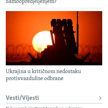
Samoopredjeljenjem?
Ukrajina u kritičnom nedostaku
protivvazdušne odbrane
Vesti/Vijesti