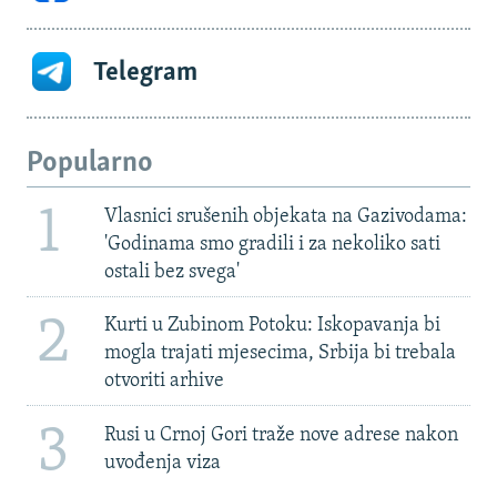
Telegram
Popularno
1
Vlasnici srušenih objekata na Gazivodama:
'Godinama smo gradili i za nekoliko sati
ostali bez svega'
2
Kurti u Zubinom Potoku: Iskopavanja bi
mogla trajati mjesecima, Srbija bi trebala
otvoriti arhive
3
Rusi u Crnoj Gori traže nove adrese nakon
uvođenja viza