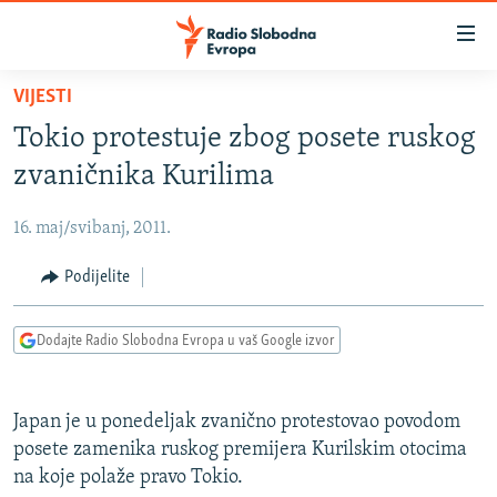
Dostupni
linkovi
Pređite
VIJESTI
na
VIJESTI
Tokio protestuje zbog posete ruskog
glavni
BOSNA I HERCEGOVINA
sadržaj
zvaničnika Kurilima
SRBIJA
Pređite
na
16. maj/svibanj, 2011.
KOSOVO
glavnu
CRNA GORA
Podijelite
navigaciju
Pređite
VIZUELNO
na
Dodajte Radio Slobodna Evropa u vaš Google izvor
PODCASTI
VIDEO
pretragu
RAT U UKRAJINI
FOTOGALERIJE
Japan je u ponedeljak zvanično protestovao povodom
KINA NA BALKANU
INFOGRAFIKE
posete zamenika ruskog premijera Kurilskim otocima
na koje polaže pravo Tokio.
RSE PRIČE IZ SVIJETA