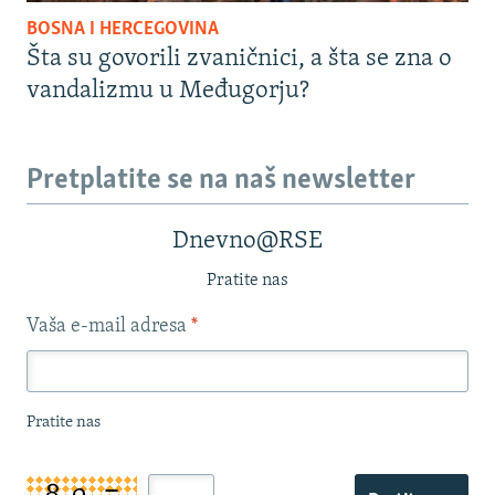
BOSNA I HERCEGOVINA
Šta su govorili zvaničnici, a šta se zna o
vandalizmu u Međugorju?
Pretplatite se na naš newsletter
Dnevno@RSE
Pratite nas
Vaša e-mail adresa
*
Pratite nas