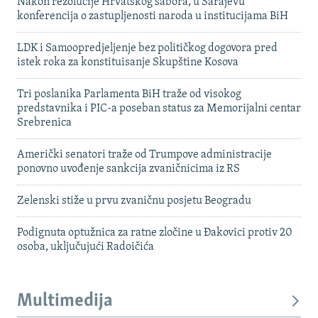
Nakon rezolucije Hrvatskog sabora, u Sarajevu
konferencija o zastupljenosti naroda u institucijama BiH
LDK i Samoopredjeljenje bez političkog dogovora pred
istek roka za konstituisanje Skupštine Kosova
Tri poslanika Parlamenta BiH traže od visokog
predstavnika i PIC-a poseban status za Memorijalni centar
Srebrenica
Američki senatori traže od Trumpove administracije
ponovno uvođenje sankcija zvaničnicima iz RS
Zelenski stiže u prvu zvaničnu posjetu Beogradu
Podignuta optužnica za ratne zločine u Đakovici protiv 20
osoba, uključujući Radoičića
Multimedija