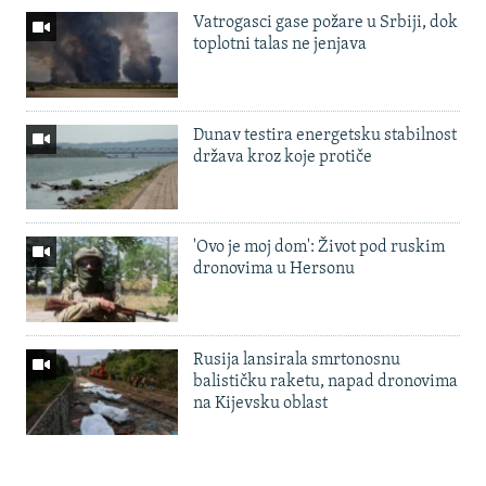
Vatrogasci gase požare u Srbiji, dok
toplotni talas ne jenjava
Dunav testira energetsku stabilnost
država kroz koje protiče
'Ovo je moj dom': Život pod ruskim
dronovima u Hersonu
Rusija lansirala smrtonosnu
balističku raketu, napad dronovima
na Kijevsku oblast