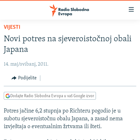
Dostupni
linkovi
Pređite
VIJESTI
na
VIJESTI
Novi potres na sjeveroistočnoj obali
glavni
BOSNA I HERCEGOVINA
sadržaj
Japana
SRBIJA
Pređite
na
14. maj/svibanj, 2011.
KOSOVO
glavnu
CRNA GORA
Podijelite
navigaciju
Pređite
VIZUELNO
na
Dodajte Radio Slobodna Evropa u vaš Google izvor
PODCASTI
VIDEO
pretragu
Potres jačine 6,2 stupnja po Richteru pogodio je u
RAT U UKRAJINI
FOTOGALERIJE
subotu sjeveroistočnu obalu Japana, a zasad nema
KINA NA BALKANU
INFOGRAFIKE
izvještaja o eventualnim žrtvama ili šteti.
RSE PRIČE IZ SVIJETA