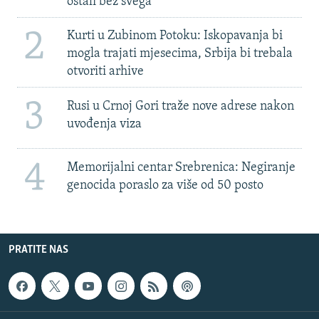
ostali bez svega'
2
Kurti u Zubinom Potoku: Iskopavanja bi
mogla trajati mjesecima, Srbija bi trebala
otvoriti arhive
3
Rusi u Crnoj Gori traže nove adrese nakon
uvođenja viza
4
Memorijalni centar Srebrenica: Negiranje
genocida poraslo za više od 50 posto
PRATITE NAS