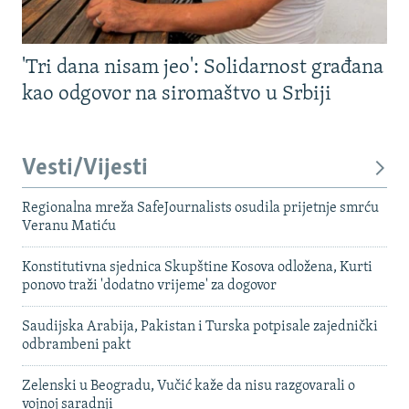
'Tri dana nisam jeo': Solidarnost građana
kao odgovor na siromaštvo u Srbiji
Vesti/Vijesti
Regionalna mreža SafeJournalists osudila prijetnje smrću
Veranu Matiću
Konstitutivna sjednica Skupštine Kosova odložena, Kurti
ponovo traži 'dodatno vrijeme' za dogovor
Saudijska Arabija, Pakistan i Turska potpisale zajednički
odbrambeni pakt
Zelenski u Beogradu, Vučić kaže da nisu razgovarali o
vojnoj saradnji