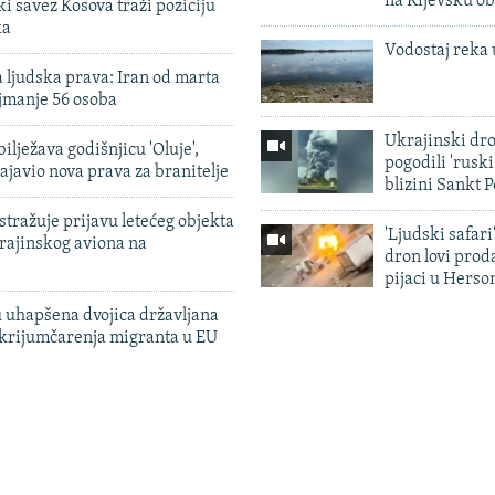
na Kijevsku ob
 savez Kosova traži poziciju
ka
Vodostaj reka 
 ljudska prava: Iran od marta
jmanje 56 osoba
Ukrajinski dr
ilježava godišnjicu 'Oluje',
pogodili 'rusk
ajavio nova prava za branitelje
blizini Sankt 
tražuje prijavu letećeg objekta
'Ljudski safari
krajinskog aviona na
dron lovi prod
pijaci u Herso
 uhapšena dvojica državljana
 krijumčarenja migranta u EU