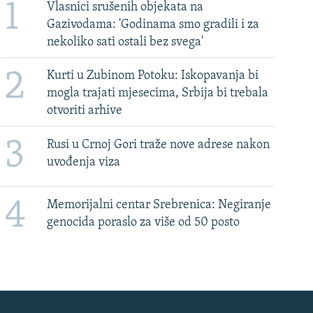
1
Vlasnici srušenih objekata na
Gazivodama: 'Godinama smo gradili i za
nekoliko sati ostali bez svega'
2
Kurti u Zubinom Potoku: Iskopavanja bi
mogla trajati mjesecima, Srbija bi trebala
otvoriti arhive
3
Rusi u Crnoj Gori traže nove adrese nakon
uvođenja viza
4
Memorijalni centar Srebrenica: Negiranje
genocida poraslo za više od 50 posto