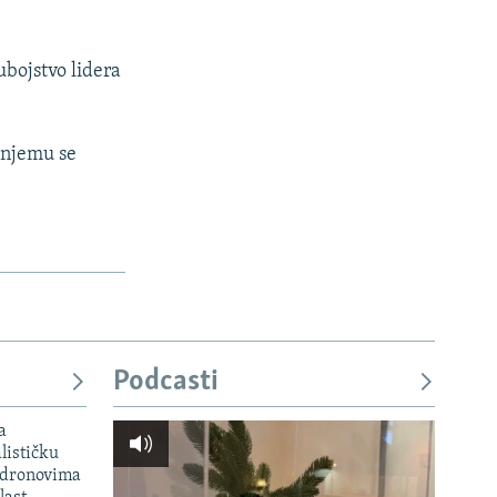
ubojstvo lidera
 njemu se
Podcasti
a
lističku
 dronovima