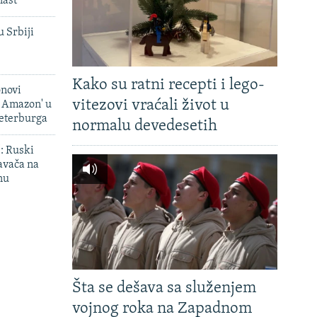
last
u Srbiji
Kako su ratni recepti i lego-
onovi
vitezovi vraćali život u
i Amazon' u
Peterburga
normalu devedesetih
': Ruski
avača na
nu
Šta se dešava sa služenjem
vojnog roka na Zapadnom