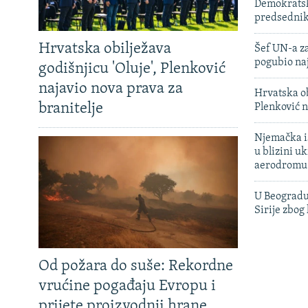
Demokratski
predsedni
Hrvatska obilježava
Šef UN-a za
pogubio na
godišnjicu 'Oluje', Plenković
najavio nova prava za
Hrvatska ob
branitelje
Plenković n
Njemačka is
u blizini u
aerodromu
U Beogradu
Sirije zbog
Od požara do suše: Rekordne
vrućine pogađaju Evropu i
prijete proizvodnji hrane