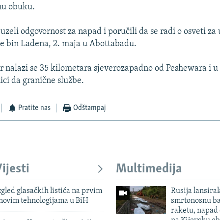
tnu obuku.
uzeli odgovornost za napad i poručili da se radi o osveti za 
e bin Ladena, 2. maja u Abottabadu.
r nalazi se 35 kilometara sjeverozapadno od Peshewara i u
ici da granične službe.
Pratite nas
Odštampaj
ijesti
Multimedija
zgled glasačkih listića na prvim
Rusija lansiral
 novim tehnologijama u BiH
smrtonosnu ba
raketu, napad