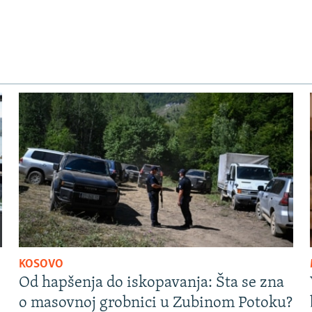
KOSOVO
Od hapšenja do iskopavanja: Šta se zna
o masovnoj grobnici u Zubinom Potoku?