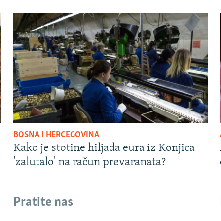
BOSNA I HERCEGOVINA
Kako je stotine hiljada eura iz Konjica
'zalutalo' na račun prevaranata?
Pratite nas