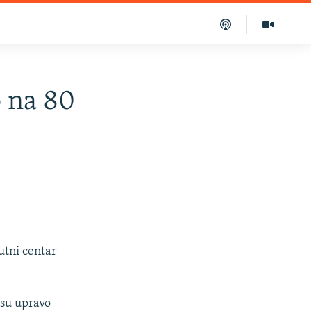
o na 80
utni centar
 su upravo