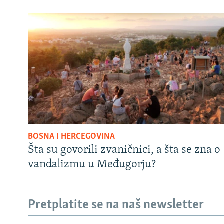
BOSNA I HERCEGOVINA
Šta su govorili zvaničnici, a šta se zna o
vandalizmu u Međugorju?
Pretplatite se na naš newsletter