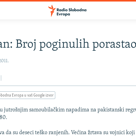
an: Broj poginulih porasta
2011.
obodna Evropa u vaš Google izvor
 u jutrošnjim samoubilačkim napadima na pakistanski regr
 80.
va da su deseci teško ranjenih. Većina žrtava su vojnici koji