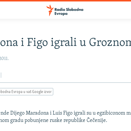
na i Figo igrali u Grozno
2011.
obodna Evropa u vaš Google izvor
nde Dijego Maradona i Luis Figo igrali su u egzibiconom 
nom gradu pobunjene ruske republike Čečenije.