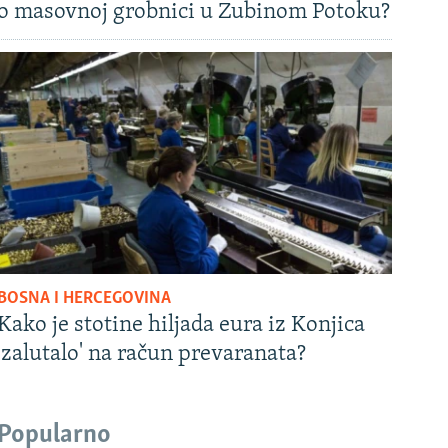
o masovnoj grobnici u Zubinom Potoku?
BOSNA I HERCEGOVINA
Kako je stotine hiljada eura iz Konjica
'zalutalo' na račun prevaranata?
Popularno