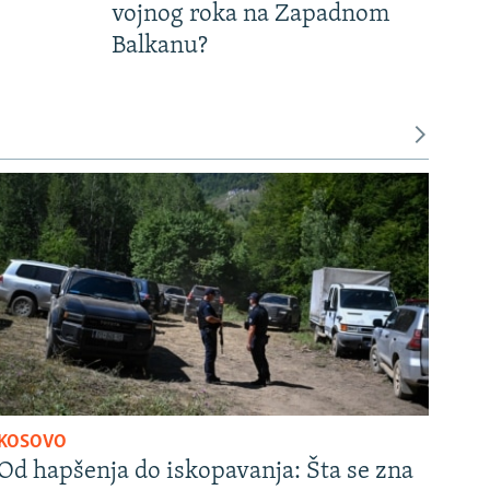
vojnog roka na Zapadnom
Balkanu?
KOSOVO
Od hapšenja do iskopavanja: Šta se zna