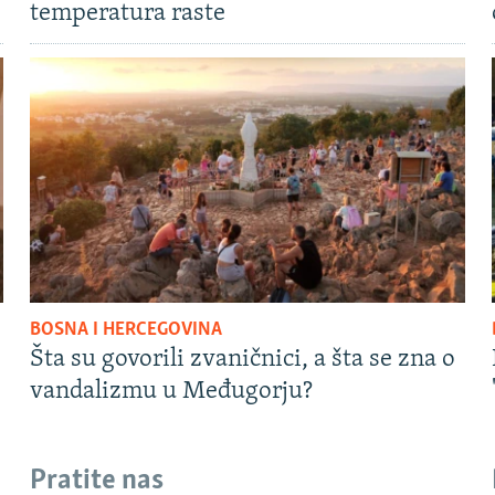
temperatura raste
BOSNA I HERCEGOVINA
Šta su govorili zvaničnici, a šta se zna o
vandalizmu u Međugorju?
Pratite nas