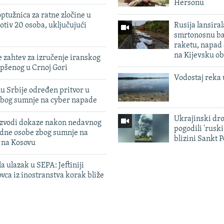
Hersonu
ptužnica za ratne zločine u
otiv 20 osoba, uključujući
Rusija lansiral
smrtonosnu ba
raketu, napad
na Kijevsku ob
 zahtev za izručenje iranskog
pšenog u Crnoj Gori
Vodostaj reka 
u Srbije određen pritvor u
zbog sumnje na cyber napade
Ukrajinski dr
 izvodi dokaze nakon nedavnog
pogodili 'rusk
edne osobe zbog sumnje na
blizini Sankt 
n na Kosovu
a ulazak u SEPA: Jeftiniji
ovca iz inostranstva korak bliže