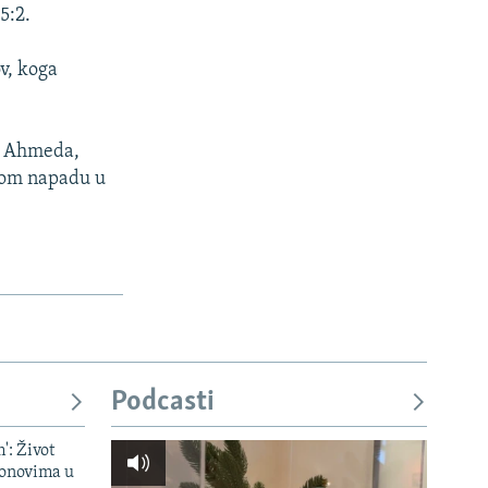
5:2.
v, koga
ca Ahmeda,
čkom napadu u
Podcasti
': Život
onovima u