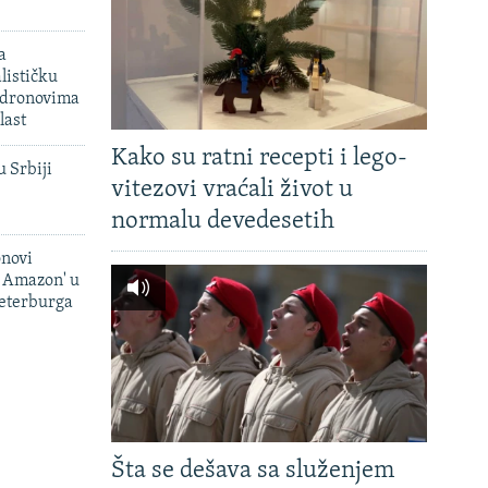
a
lističku
 dronovima
last
Kako su ratni recepti i lego-
u Srbiji
vitezovi vraćali život u
normalu devedesetih
onovi
i Amazon' u
Peterburga
Šta se dešava sa služenjem