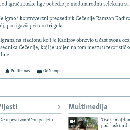
n od igrača ruske lige pobedio je međunarodnu selekciju sa 
 je igrao i kontroverzni predsednik Čečenije Ramzan Kadiro
, postigavši pri tom tri gola.
igrana na stadionu koji je Kadirov obnovio u čast svoga o
sednika Čečenije, koji je ubijen na tom mestu u teroristi
dine.
Pratite nas
Odštampaj
ijesti
Multimedija
iže u prvu zvaničnu posjetu
'Ovo je moj dom
pod ruskim dr