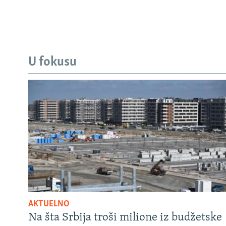
U fokusu
AKTUELNO
Na šta Srbija troši milione iz budžetske