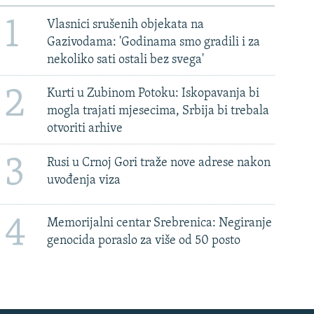
1
Vlasnici srušenih objekata na
Gazivodama: 'Godinama smo gradili i za
nekoliko sati ostali bez svega'
2
Kurti u Zubinom Potoku: Iskopavanja bi
mogla trajati mjesecima, Srbija bi trebala
otvoriti arhive
3
Rusi u Crnoj Gori traže nove adrese nakon
uvođenja viza
4
Memorijalni centar Srebrenica: Negiranje
genocida poraslo za više od 50 posto