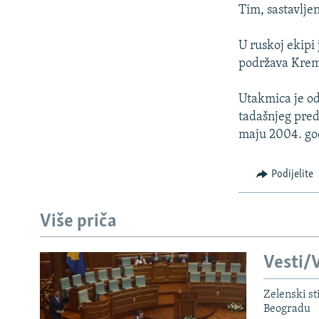
ISPRIČAJ MI
Tim, sastavlje
DNEVNO@RSE
U ruskoj ekipi
SPECIJALI RSE
podržava Kremlj
VIŠE OD NASLOVA
Utakmica je od
GENOCID U SREBRENICI
tadašnjeg pred
POPLAVE I KLIZIŠTA U BIH 2024.
maju 2004. go
TV LIBERTY
Podijelite
POST SCRIPTUM
MOJA EVROPA
Više priča
TRI DECENIJE OD RATA U BIH
SVE KARTE DEJTONA
Vesti/V
NASTANAK I RASPAD JUGOSLAVIJE
Zelenski st
Beogradu