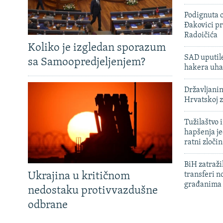
Podignuta o
Đakovici pr
Radoičića
Koliko je izgledan sporazum
SAD uputile
sa Samoopredjeljenjem?
hakera uha
Državljanin
Hrvatskoj 
Tužilaštvo
hapšenja j
ratni zloči
BiH zatražil
Ukrajina u kritičnom
transferi n
građanima
nedostaku protivvazdušne
odbrane