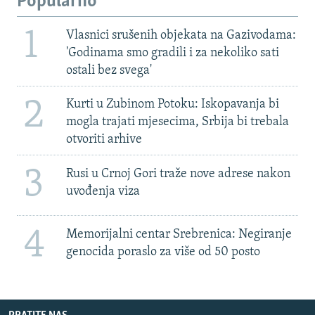
Popularno
1
Vlasnici srušenih objekata na Gazivodama:
'Godinama smo gradili i za nekoliko sati
ostali bez svega'
2
Kurti u Zubinom Potoku: Iskopavanja bi
mogla trajati mjesecima, Srbija bi trebala
otvoriti arhive
3
Rusi u Crnoj Gori traže nove adrese nakon
uvođenja viza
4
Memorijalni centar Srebrenica: Negiranje
genocida poraslo za više od 50 posto