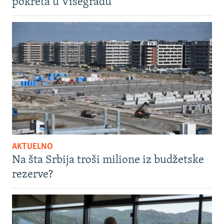
pokreta u Višegradu
AKTUELNO
Na šta Srbija troši milione iz budžetske
rezerve?