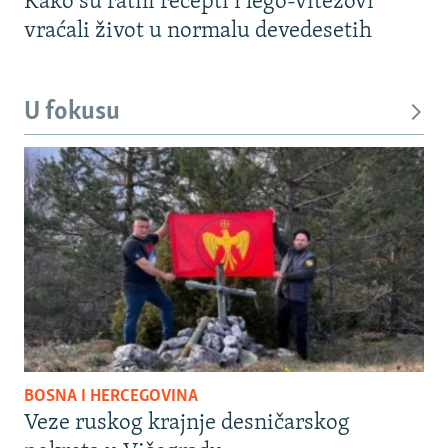
Kako su ratni recepti i lego-vitezovi
vraćali život u normalu devedesetih
U fokusu
BOSNA I HERCEGOVINA
Veze ruskog krajnje desničarskog