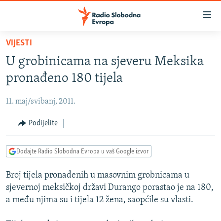
Dostupni
linkovi
Pređite
VIJESTI
na
VIJESTI
U grobinicama na sjeveru Meksika
glavni
BOSNA I HERCEGOVINA
sadržaj
pronađeno 180 tijela
SRBIJA
Pređite
na
11. maj/svibanj, 2011.
KOSOVO
glavnu
CRNA GORA
Podijelite
navigaciju
Pređite
VIZUELNO
na
Dodajte Radio Slobodna Evropa u vaš Google izvor
PODCASTI
VIDEO
pretragu
Broj tijela pronađenih u masovnim grobnicama u
RAT U UKRAJINI
FOTOGALERIJE
sjevernoj meksičkoj državi Durango porastao je na 180,
KINA NA BALKANU
INFOGRAFIKE
a među njima su i tijela 12 žena, saopćile su vlasti.
RSE PRIČE IZ SVIJETA