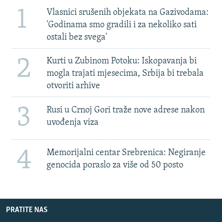
1
Vlasnici srušenih objekata na Gazivodama:
'Godinama smo gradili i za nekoliko sati
ostali bez svega'
2
Kurti u Zubinom Potoku: Iskopavanja bi
mogla trajati mjesecima, Srbija bi trebala
otvoriti arhive
3
Rusi u Crnoj Gori traže nove adrese nakon
uvođenja viza
4
Memorijalni centar Srebrenica: Negiranje
genocida poraslo za više od 50 posto
PRATITE NAS