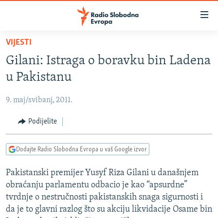
Dostupni
linkovi
Pređite
VIJESTI
na
VIJESTI
Gilani: Istraga o boravku bin Ladena
glavni
BOSNA I HERCEGOVINA
sadržaj
u Pakistanu
SRBIJA
Pređite
na
9. maj/svibanj, 2011.
KOSOVO
glavnu
CRNA GORA
Podijelite
navigaciju
Pređite
VIZUELNO
na
Dodajte Radio Slobodna Evropa u vaš Google izvor
PODCASTI
VIDEO
pretragu
Pakistanski premijer Yusyf Riza Gilani u današnjem
RAT U UKRAJINI
FOTOGALERIJE
obraćanju parlamentu odbacio je kao “apsurdne”
KINA NA BALKANU
INFOGRAFIKE
tvrdnje o nestručnosti pakistanskih snaga sigurnosti i
da je to glavni razlog što su akciju likvidacije Osame bin
RSE PRIČE IZ SVIJETA