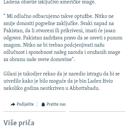
Ladena obavile isključivo američke snage.
ISPRIČAJ MI
DNEVNO@RSE
“ Mi odlučno odbacujemo takve optužbe. Nitko ne
smije donositi pogrešne zaključke. Svaki napad na
SPECIJALI RSE
Pakistan, da li otvoreni ili prikriveni, imati će jasan
VIŠE OD NASLOVA
odgovor. Pakistan zadržava pravo da se osveti s punom
PRATITE NAS
snagom. Nitko ne bi trebao podcjenjivati našu
GENOCID U SREBRENICI
odlučnost i sposobnost našeg naroda i oružanih snage
POPLAVE I KLIZIŠTA U BIH 2024.
za obranu naše svete domovine".
TV LIBERTY
Sve RFE/RL stranice
Gilani je takodjer rekao da je naredio istragu da bi se
POST SCRIPTUM
utvrdilo kako je bilo moguće da je bin Laden živio
nekoliko godina neotkriven u Abbottabadu.
MOJA EVROPA
TRI DECENIJE OD RATA U BIH
Podijelite
Pratite nas
SVE KARTE DEJTONA
NASTANAK I RASPAD JUGOSLAVIJE
Više priča