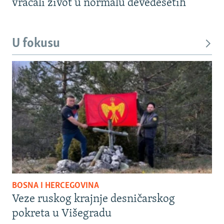
vraćali život u normalu devedesetih
U fokusu
BOSNA I HERCEGOVINA
Veze ruskog krajnje desničarskog
pokreta u Višegradu