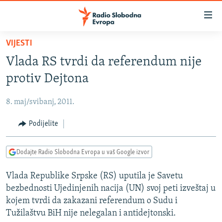
Dostupni
linkovi
Pređite
VIJESTI
na
VIJESTI
Vlada RS tvrdi da referendum nije
glavni
BOSNA I HERCEGOVINA
sadržaj
protiv Dejtona
SRBIJA
Pređite
na
8. maj/svibanj, 2011.
KOSOVO
glavnu
CRNA GORA
Podijelite
navigaciju
Pređite
VIZUELNO
na
Dodajte Radio Slobodna Evropa u vaš Google izvor
PODCASTI
VIDEO
pretragu
Vlada Republike Srpske (RS) uputila je Savetu
RAT U UKRAJINI
FOTOGALERIJE
bezbednosti Ujedinjenih nacija (UN) svoj peti izveštaj u
KINA NA BALKANU
INFOGRAFIKE
kojem tvrdi da zakazani referendum o Sudu i
Tužilaštvu BiH nije nelegalan i antidejtonski.
RSE PRIČE IZ SVIJETA