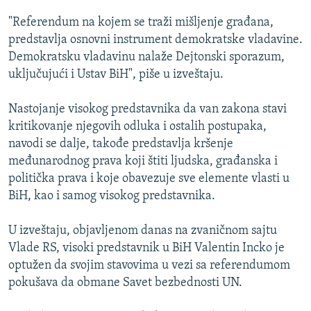
ISPRIČAJ MI
"Referendum na kojem se traži mišljenje građana,
DNEVNO@RSE
predstavlja osnovni instrument demokratske vladavine.
Demokratsku vladavinu nalaže Dejtonski sporazum,
SPECIJALI RSE
uključujući i Ustav BiH", piše u izveštaju.
VIŠE OD NASLOVA
PRATITE NAS
Nastojanje visokog predstavnika da van zakona stavi
GENOCID U SREBRENICI
kritikovanje njegovih odluka i ostalih postupaka,
POPLAVE I KLIZIŠTA U BIH 2024.
navodi se dalje, takođe predstavlja kršenje
međunarodnog prava koji štiti ljudska, građanska i
TV LIBERTY
Sve RFE/RL stranice
politička prava i koje obavezuje sve elemente vlasti u
POST SCRIPTUM
BiH, kao i samog visokog predstavnika.
MOJA EVROPA
U izveštaju, objavljenom danas na zvaničnom sajtu
TRI DECENIJE OD RATA U BIH
Vlade RS, visoki predstavnik u BiH Valentin Incko je
SVE KARTE DEJTONA
optužen da svojim stavovima u vezi sa referendumom
pokušava da obmane Savet bezbednosti UN.
NASTANAK I RASPAD JUGOSLAVIJE