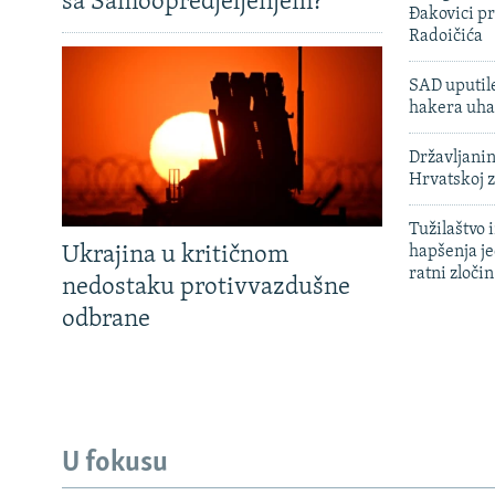
sa Samoopredjeljenjem?
Đakovici pr
Radoičića
SAD uputile
hakera uha
Državljanin
Hrvatskoj 
Tužilaštvo
Ukrajina u kritičnom
hapšenja j
ratni zloči
nedostaku protivvazdušne
odbrane
U fokusu