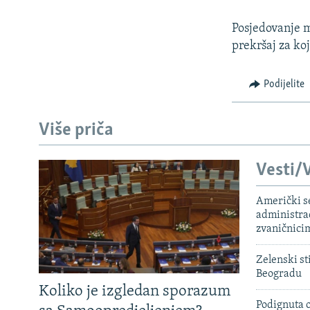
Posjedovanje m
prekršaj za ko
Podijelite
Više priča
Vesti/V
Američki s
administra
zvaničnici
Zelenski st
Beogradu
Koliko je izgledan sporazum
Podignuta o