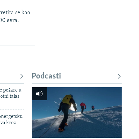
retira se kao
000 evra.
Podcasti
e požare u
otni talas
 energetsku
ava kroz