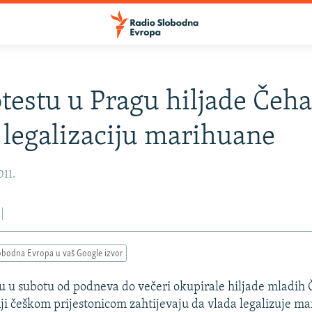
testu u Pragu hiljade Čeh
e legalizaciju marihuane
011.
obodna Evropa u vaš Google izvor
u u subotu od podneva do večeri okupirale hiljade mladih 
nji češkom prijestonicom zahtijevaju da vlada legalizuje m