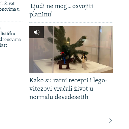
': Život
'Ljudi ne mogu osvojiti
onovima u
planinu'
a
lističku
 dronovima
last
Kako su ratni recepti i lego-
vitezovi vraćali život u
normalu devedesetih