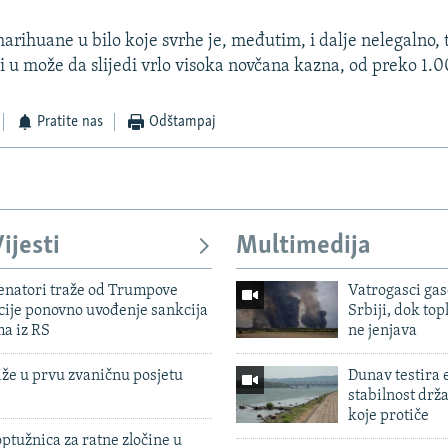
arihuane u bilo koje svrhe je, međutim, i dalje nelegalno, t
ji u može da slijedi vrlo visoka novčana kazna, od preko 1.
Pratite nas
Odštampaj
ijesti
Multimedija
enatori traže od Trumpove
Vatrogasci gas
cije ponovno uvođenje sankcija
Srbiji, dok topl
ma iz RS
ne jenjava
iže u prvu zvaničnu posjetu
Dunav testira
stabilnost drž
koje protiče
ptužnica za ratne zločine u