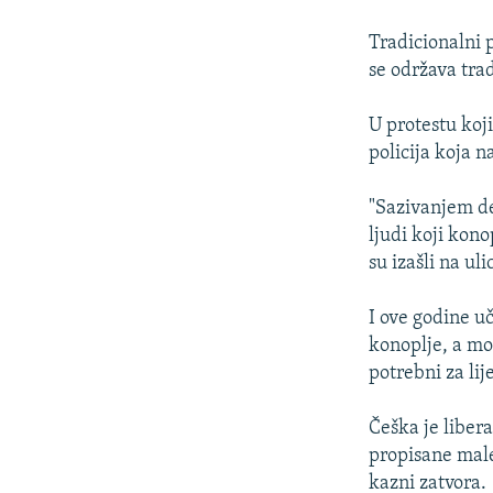
ISPRIČAJ MI
DNEVNO@RSE
Tradicionalni 
se održava tra
SPECIJALI RSE
VIŠE OD NASLOVA
U protestu koji
policija koja 
GENOCID U SREBRENICI
POPLAVE I KLIZIŠTA U BIH 2024.
"Sazivanjem de
ljudi koji kono
TV LIBERTY
su izašli na ul
POST SCRIPTUM
I ove godine u
MOJA EVROPA
konoplje, a mo
TRI DECENIJE OD RATA U BIH
potrebni za li
SVE KARTE DEJTONA
Češka je liber
NASTANAK I RASPAD JUGOSLAVIJE
propisane male
kazni zatvora.