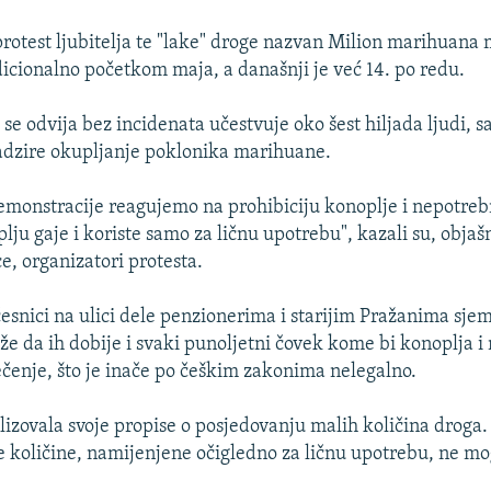
protest ljubitelja te "lake" droge nazvan Milion marihuana
dicionalno početkom maja, a današnji je već 14. po redu.
 se odvija bez incidenata učestvuje oko šest hiljada ljudi, sa
nadzire okupljanje poklonika marihuane.
monstracije reagujemo na prohibiciju konoplje i nepotreb
plju gaje i koriste samo za ličnu upotrebu", kazali su, objaš
ice, organizatori protesta.
česnici na ulici dele penzionerima i starijim Pražanima sj
že da ih dobije i svaki punoljetni čovek kome bi konoplja i
ječenje, što je inače po češkim zakonima nelegalno.
alizovala svoje propise o posjedovanju malih količina droga.
 količine, namijenjene očigledno za ličnu upotrebu, ne m