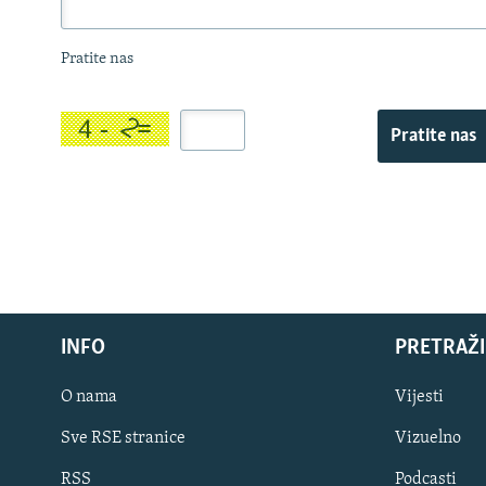
Pratite nas
Pratite nas
INFO
PRETRAŽI
O nama
Vijesti
Sve RSE stranice
Vizuelno
PRATITE NAS
RSS
Podcasti