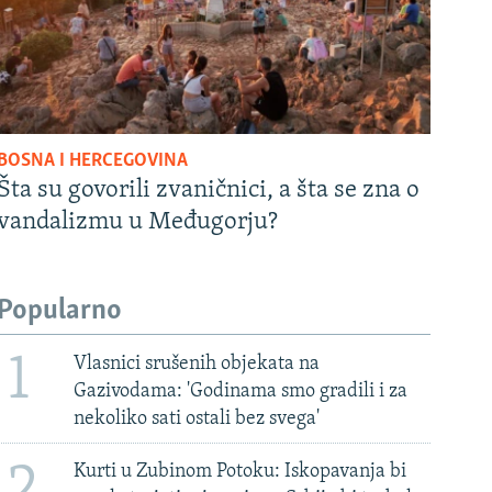
BOSNA I HERCEGOVINA
Šta su govorili zvaničnici, a šta se zna o
vandalizmu u Međugorju?
Popularno
1
Vlasnici srušenih objekata na
Gazivodama: 'Godinama smo gradili i za
nekoliko sati ostali bez svega'
2
Kurti u Zubinom Potoku: Iskopavanja bi