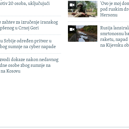
otiv 20 osoba, uključujući
'Ovo je moj dom
pod ruskim dr
Hersonu
 zahtev za izručenje iranskog
pšenog u Crnoj Gori
Rusija lansiral
smrtonosnu ba
raketu, napad
u Srbije određen pritvor u
na Kijevsku ob
zbog sumnje na cyber napade
 izvodi dokaze nakon nedavnog
edne osobe zbog sumnje na
n na Kosovu