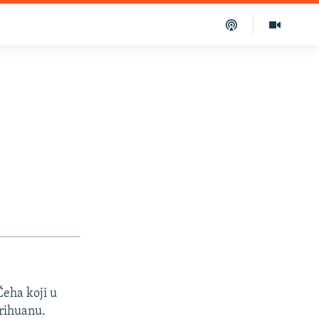
a
Čeha koji u
arihuanu.