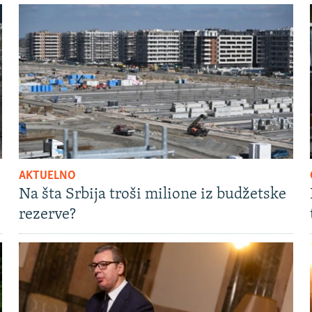
AKTUELNO
Na šta Srbija troši milione iz budžetske
rezerve?