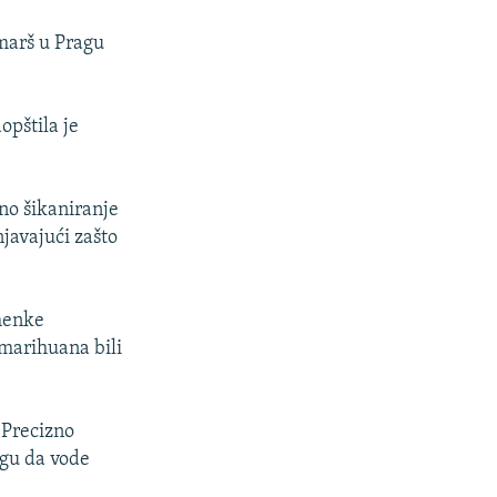
 marš u Pragu
opštila je
no šikaniranje
njavajući zašto
emenke
 marihuana bili
 Precizno
ogu da vode