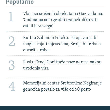
Popularno
1
Vlasnici srušenih objekata na Gazivodama:
'Godinama smo gradili i za nekoliko sati
ostali bez svega'
2
Kurti u Zubinom Potoku: Iskopavanja bi
mogla trajati mjesecima, Srbija bi trebala
otvoriti arhive
3
Rusi u Crnoj Gori traže nove adrese nakon
uvođenja viza
4
Memorijalni centar Srebrenica: Negiranje
genocida poraslo za više od 50 posto