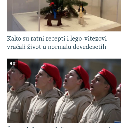
Kako su ratni recepti i lego-vitezovi
vraćali život u normalu devedesetih