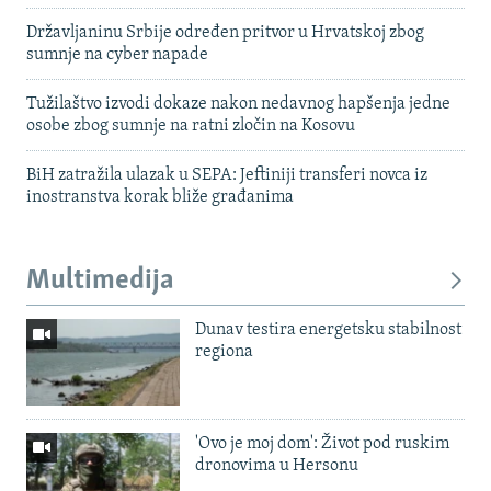
Državljaninu Srbije određen pritvor u Hrvatskoj zbog
sumnje na cyber napade
Tužilaštvo izvodi dokaze nakon nedavnog hapšenja jedne
osobe zbog sumnje na ratni zločin na Kosovu
BiH zatražila ulazak u SEPA: Jeftiniji transferi novca iz
inostranstva korak bliže građanima
Multimedija
Dunav testira energetsku stabilnost
regiona
'Ovo je moj dom': Život pod ruskim
dronovima u Hersonu