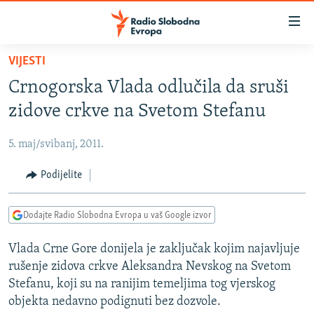
Dostupni
linkovi
Pređite
VIJESTI
na
VIJESTI
Crnogorska Vlada odlučila da sruši
glavni
BOSNA I HERCEGOVINA
sadržaj
zidove crkve na Svetom Stefanu
SRBIJA
Pređite
na
5. maj/svibanj, 2011.
KOSOVO
glavnu
CRNA GORA
Podijelite
navigaciju
Pređite
VIZUELNO
na
Dodajte Radio Slobodna Evropa u vaš Google izvor
PODCASTI
VIDEO
pretragu
Vlada Crne Gore donijela je zaključak kojim najavljuje
RAT U UKRAJINI
FOTOGALERIJE
rušenje zidova crkve Aleksandra Nevskog na Svetom
KINA NA BALKANU
INFOGRAFIKE
Stefanu, koji su na ranijim temeljima tog vjerskog
objekta nedavno podignuti bez dozvole.
RSE PRIČE IZ SVIJETA