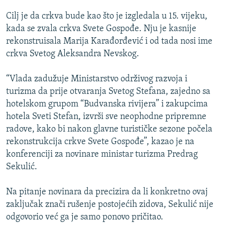
ISPRIČAJ MI
Cilj je da crkva bude kao što je izgledala u 15. vijeku,
DNEVNO@RSE
kada se zvala crkva Svete Gospođe. Nju je kasnije
rekonstruisala Marija Karađorđević i od tada nosi ime
SPECIJALI RSE
crkva Svetog Aleksandra Nevskog.
VIŠE OD NASLOVA
PRATITE NAS
“Vlada zadužuje Ministarstvo održivog razvoja i
GENOCID U SREBRENICI
turizma da prije otvaranja Svetog Stefana, zajedno sa
POPLAVE I KLIZIŠTA U BIH 2024.
hotelskom grupom “Budvanska rivijera” i zakupcima
hotela Sveti Stefan, izvrši sve neophodne pripremne
TV LIBERTY
Sve RFE/RL stranice
radove, kako bi nakon glavne turističke sezone počela
POST SCRIPTUM
rekonstrukcija crkve Svete Gospođe”, kazao je na
konferenciji za novinare ministar turizma Predrag
MOJA EVROPA
Sekulić.
TRI DECENIJE OD RATA U BIH
SVE KARTE DEJTONA
Na pitanje novinara da precizira da li konkretno ovaj
zaključak znači rušenje postojećih zidova, Sekulić nije
NASTANAK I RASPAD JUGOSLAVIJE
odgovorio već ga je samo ponovo pričitao.